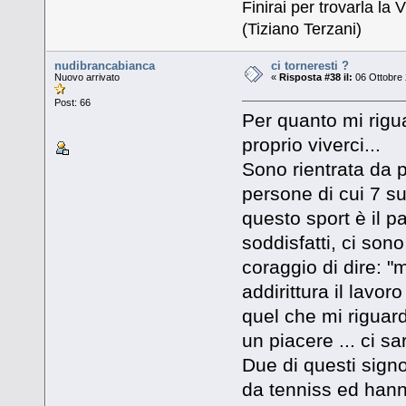
Finirai per trovarla la V
(Tiziano Terzani)
nudibrancabianca
ci torneresti ?
Nuovo arrivato
«
Risposta #38 il:
06 Ottobre 
Post: 66
Per quanto mi rigu
proprio viverci...
Sono rientrata da 
persone di cui 7 s
questo sport è il p
soddisfatti, ci son
coraggio di dire: "
addirittura il lavo
quel che mi riguard
un piacere ... ci 
Due di questi sign
da tenniss ed hanno