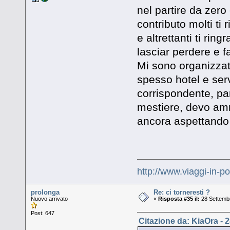
nel partire da zero
contributo molti ti
e altrettanti ti ri
lasciar perdere e fa
Mi sono organizzata
spesso hotel e serv
corrispondente, par
mestiere, devo amm
ancora aspettando u
http://www.viaggi-in-p
prolonga
Re: ci torneresti ?
Nuovo arrivato
«
Risposta #35 il:
28 Settembr
Post: 647
Citazione da: KiaOra - 