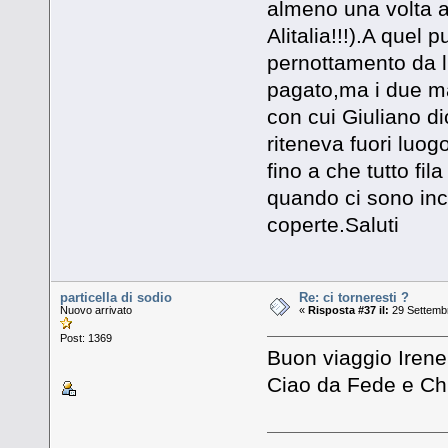
almeno una volta a
Alitalia!!!).A quel
pernottamento da 
pagato,ma i due ma
con cui Giuliano dic
riteneva fuori luog
fino a che tutto fil
quando ci sono inc
coperte.Saluti
particella di sodio
Re: ci torneresti ?
Nuovo arrivato
«
Risposta #37 il:
29 Settembr
Post: 1369
Buon viaggio Irene
Ciao da Fede e Chr