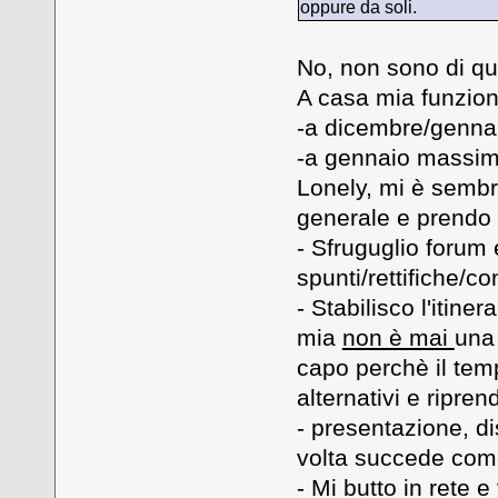
oppure da soli.
No, non sono di qu
A casa mia funzion
-a dicembre/gennai
-a gennaio massimo
Lonely, mi è sembra
generale e prendo 
- Sfruguglio forum e 
spunti/rettifiche/co
- Stabilisco l'itine
mia
non è mai
una 
capo perchè il tem
alternativi e ripren
- presentazione, d
volta succede come 
- Mi butto in rete e