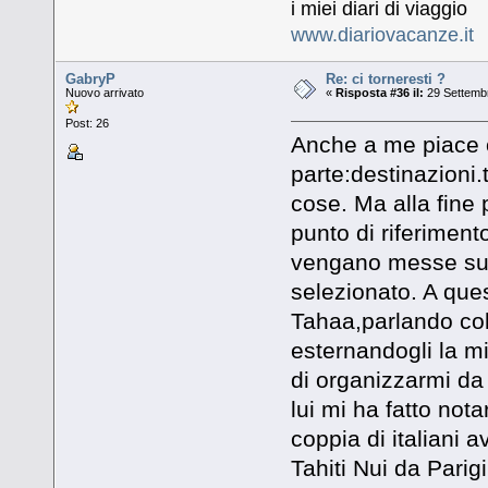
i miei diari di viaggio
www.diariovacanze.it
GabryP
Re: ci torneresti ?
Nuovo arrivato
«
Risposta #36 il:
29 Settembr
Post: 26
Anche a me piace o
parte:destinazioni.
cose. Ma alla fine
punto di riferimento
vengano messe su 
selezionato. A que
Tahaa,parlando col 
esternandogli la m
di organizzarmi da
lui mi ha fatto not
coppia di italiani 
Tahiti Nui da Pari