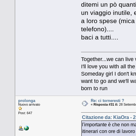
ditemi un pò quanti
un viaggio inutile,
a loro spese (mica 
telefono)....
baci a tutti....
Together...we can live
I'll love you with all 
Someday girl I don't k
want to go and we'll wa
born to run
prolonga
Re: ci torneresti ?
Nuovo arrivato
«
Risposta #31 il:
28 Settembr
Post: 647
Citazione da: KiaOra - 
l'importante è che non manc
itinerari con ore di lavoro