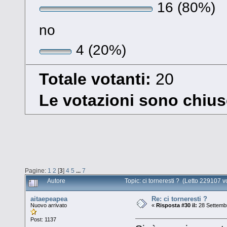
16 (80%)
no
4 (20%)
Totale votanti:
20
Le votazioni sono chius
Pagine:
1
2
[
3
]
4
5
...
7
Autore
Topic: ci torneresti ? (Letto 229107 v
aitaepeapea
Re: ci torneresti ?
Nuovo arrivato
«
Risposta #30 il:
28 Settembr
Post: 1137