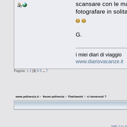
scansare con le ma
fotografare in soli
G.
i miei diari di viaggio
www.diariovacanze.it
Pagine:
1
2
[
3
]
4
5
...
7
www.polinesia.it
>
forum polinesia
>
Patchwork
>
ci torneresti ?
SMF 2.0
|
S