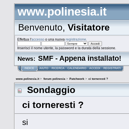
www.polinesia.it
Benvenuto,
Visitatore
Effettua l'
accesso
o una nuova
registrazione
.
Inserisci il nome utente, la password e la durata della sessione.
SMF - Appena installato!
News:
INDICE
AIUTO
RICERCA
CALENDARIO
ACCEDI
REGISTRATI
www.polinesia.it
>
forum polinesia
>
Patchwork
>
ci torneresti ?
Sondaggio
ci torneresti ?
si