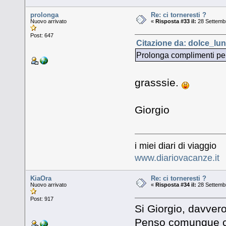
prolonga
Re: ci torneresti ?
Nuovo arrivato
«
Risposta #33 il:
28 Settembr
Post: 647
Citazione da: dolce_lun
Prolonga complimenti per 
grasssie.
Giorgio
i miei diari di viaggio
www.diariovacanze.it
KiaOra
Re: ci torneresti ?
Nuovo arrivato
«
Risposta #34 il:
28 Settembr
Post: 917
Si Giorgio, davver
Penso comunque che