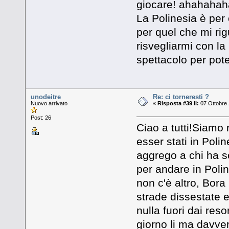
giocare! ahahahaha
La Polinesia è per 
per quel che mi ri
risvegliarmi con la 
spettacolo per pote
unodeitre
Re: ci torneresti ?
Nuovo arrivato
«
Risposta #39 il:
07 Ottobre 
Post: 26
Ciao a tutti!Siamo 
esser stati in Pol
aggrego a chi ha sc
per andare in Polin
non c'è altro, Bora
strade dissestate e
nulla fuori dai res
giorno li ma davver