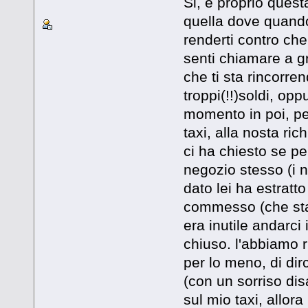
Si, è proprio quest
quella dove quando 
renderti contro che
senti chiamare a gr
che ti sta rincorren
troppi(!!)soldi, opp
momento in poi, pe
taxi, alla nosta ric
ci ha chiesto se p
negozio stesso (i n
dato lei ha estratto
commesso (che stav
era inutile andarc
chiuso. l'abbiamo r
per lo meno, di dir
(con un sorriso di
sul mio taxi, allora