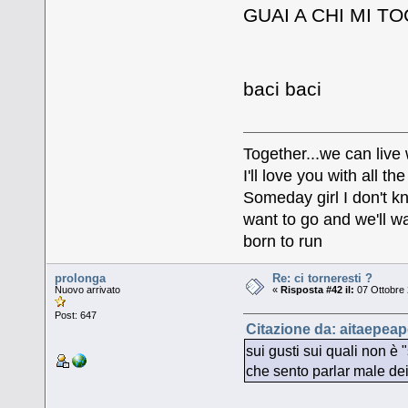
GUAI A CHI MI T
baci baci
Together...we can live
I'll love you with all 
Someday girl I don't k
want to go and we'll wa
born to run
prolonga
Re: ci torneresti ?
Nuovo arrivato
«
Risposta #42 il:
07 Ottobre 
Post: 647
Citazione da: aitaepeap
sui gusti sui quali non è
che sento parlar male dei 