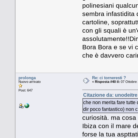
polinesiani qualcu
sembra infastidita 
cartoline, soprattu
con gli squali è un
assolutamente!!Dim
Bora Bora e se vi c
che è davvero cari
prolonga
Re: ci torneresti ?
Nuovo arrivato
«
Risposta #40 il:
07 Ottobre 
Post: 647
Citazione da: unodeitre
che non merita fare tutte 
dir poco fantastico) non c'
curiosità. ma cosa 
Ibiza con il mare 
forse la tua aspttat