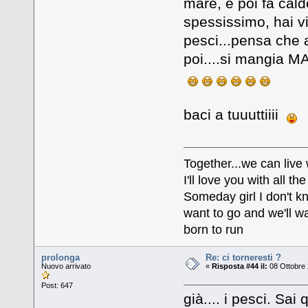
mare, e poi fa caldo
spessissimo, hai vi
pesci...pensa che a
poi....si mangia M
baci a tuuuttiiii
Together...we can live
I'll love you with all 
Someday girl I don't k
want to go and we'll wa
born to run
prolonga
Re: ci torneresti ?
Nuovo arrivato
«
Risposta #44 il:
08 Ottobre 
Post: 647
già.... i pesci. Sa