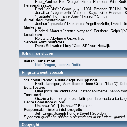
Paul_Pauline, Piro "Sarge" Dhima, Rumbaar, Pitti, Re
Personalizzatori
Brad "IchBin™" Grow, ディン1031, Brannon "B" Hall, Brya
Jonathan "vbgamer45" Valentin, Kays, Killer Possum, K
"Fustrate" Hoffman e Joey "Tyrsson" Smith
Autori documentazione
Joshua "groundup" Dickerson, AngellinaBelle, Daniel D
Marketing
Kindred, Marcus "cσσкιє мσηѕтєя" Forsberg, Ralph "[n3
Localizers
Relyana, Akyhne e GravuTrad
Servers Administrators
Derek Schwab e Liroy "CoreISP" van Hoewijk
Italian Translation
Italian Translation
Irish Dragon
,
Lorenzo Raffio
Ringraziamenti speciali
Sta consultando la lista degli sviluppatori.
Brett Flannigan, Mark Rose e René-Gilles "Nao 尚" Deb
Beta Testers
Quei pochi nell'ombra che, instancabilmente, hanno trova
Traduttori
Grazie a tutti per gli sforzi fatti, per dare modo a tanta 
Padre Fondatore di SMF
Unknown W. "[Unknown]" Brackets
Responsabili iniziali del progetto
Jeff Lewis, Joseph Fung e David Recordon
E per tutti quelli che abbiamo dimenticato di includere, grazie!
Copyright