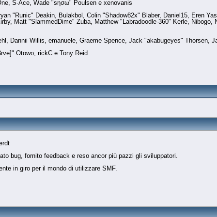
dOne, S-Ace, Wade "sησω" Poulsen e xenovanis
n "Runic" Deakin, Bulakbol, Colin "Shadow82x" Blaber, Daniel15, Eren Yas
irby, Matt "SlammedDime" Zuba, Matthew "Labradoodle-360" Kerle, Nibogo, Ni
iehl, Dannii Willis, emanuele, Graeme Spence, Jack "akabugeyes" Thorsen, J
rve]" Otowo, rickC e Tony Reid
erdt
to bug, fornito feedback e reso ancor più pazzi gli sviluppatori.
gente in giro per il mondo di utilizzare SMF.