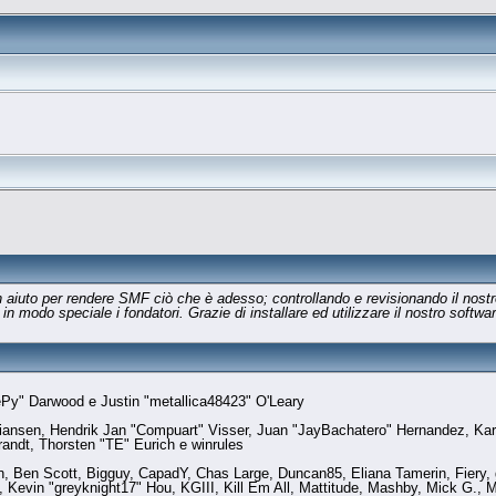
n aiuto per rendere SMF ciò che è adesso; controllando e revisionando il nostr
d in modo speciale i fondatori. Grazie di installare ed utilizzare il nostro sof
y" Darwood e Justin "metallica48423" O'Leary
stiansen, Hendrik Jan "Compuart" Visser, Juan "JayBachatero" Hernandez, Ka
randt, Thorsten "TE" Eurich e winrules
en, Ben Scott, Bigguy, CapadY, Chas Large, Duncan85, Eliana Tamerin, Fiery
Kevin "greyknight17" Hou, KGIII, Kill Em All, Mattitude, Mashby, Mick G., Mic