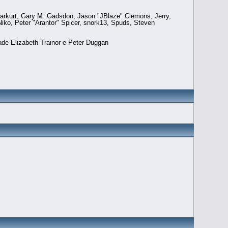
arkurt, Gary M. Gadsdon, Jason "JBlaze" Clemons, Jerry,
ko, Peter "Arantor" Spicer, snork13, Spuds, Steven
ade Elizabeth Trainor e Peter Duggan