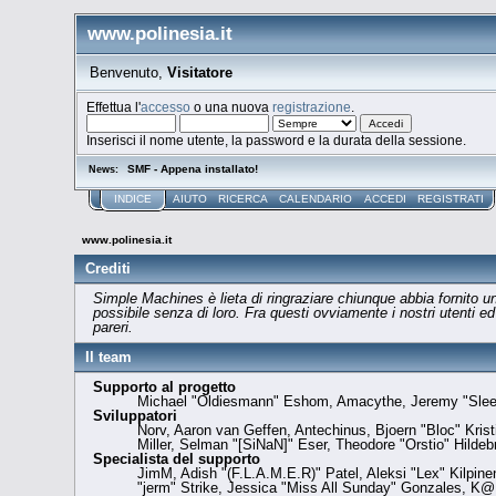
www.polinesia.it
Benvenuto,
Visitatore
Effettua l'
accesso
o una nuova
registrazione
.
Inserisci il nome utente, la password e la durata della sessione.
SMF - Appena installato!
News:
INDICE
AIUTO
RICERCA
CALENDARIO
ACCEDI
REGISTRATI
www.polinesia.it
Crediti
Simple Machines è lieta di ringraziare chiunque abbia fornito u
possibile senza di loro. Fra questi ovviamente i nostri utenti e
pareri.
Il team
Supporto al progetto
Michael "Oldiesmann" Eshom, Amacythe, Jeremy "SleeP
Sviluppatori
Norv, Aaron van Geffen, Antechinus, Bjoern "Bloc" Kri
Miller, Selman "[SiNaN]" Eser, Theodore "Orstio" Hildeb
Specialista del supporto
JimM, Adish "(F.L.A.M.E.R)" Patel, Aleksi "Lex" Kilpin
"jerm" Strike, Jessica "Miss All Sunday" Gonzales, K@, 