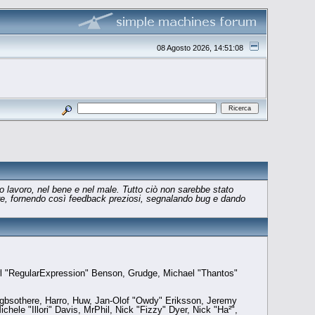
08 Agosto 2026, 14:51:08
o lavoro, nel bene e nel male. Tutto ciò non sarebbe stato
tware, fornendo così feedback preziosi, segnalando bug e dando
rl "RegularExpression" Benson, Grudge, Michael "Thantos"
, gbsothere, Harro, Huw, Jan-Olof "Owdy" Eriksson, Jeremy
hele "Illori" Davis, MrPhil, Nick "Fizzy" Dyer, Nick "Ha²",