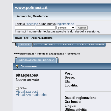
www.polinesia.it
Benvenuto,
Visitatore
Effettua l'
accesso
o una nuova
registrazione
.
Inserisci il nome utente, la password e la durata della sessione.
SMF - Appena installato!
News:
INDICE
AIUTO
RICERCA
CALENDARIO
ACCEDI
REGISTRATI
www.polinesia.it
>
Profilo di aitaepeapea
>
Sommario
INFORMAZIONI SUL PROFILO
Sommario
Post:
aitaepeapea 
Sesso:
Nuovo arrivato
Età:
Località:
Offline
Visualizza post
Visualizza statistiche
Data di registrazione:
Ora locale:
Lingua:
Ultima attività: