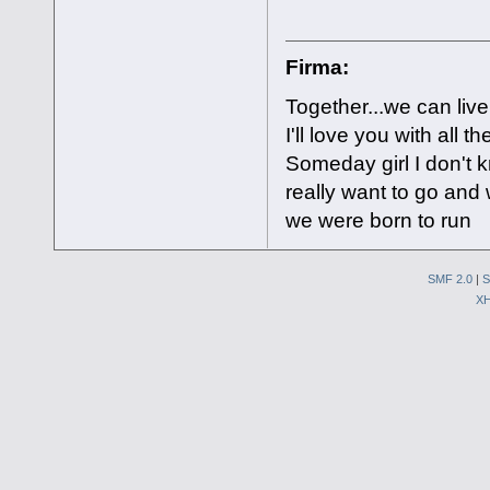
Firma:
Together...we can liv
I'll love you with all
Someday girl I don't 
really want to go and w
we were born to run
SMF 2.0
|
S
X