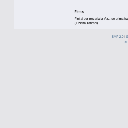
Firma:
Finirai per trovarla la Via... se prima hai
(Tiziano Terzani)
SMF 2.0
|
S
X