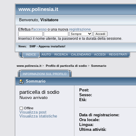
www.polinesia.it
Benvenuto,
Visitatore
Effettua l'
accesso
o una nuova
registrazione
.
Inserisci il nome utente, la password e la durata della sessione.
SMF - Appena installato!
News:
INDICE
AIUTO
RICERCA
CALENDARIO
ACCEDI
REGISTRATI
www.polinesia.it
>
Profilo di particella di sodio
>
Sommario
INFORMAZIONI SUL PROFILO
Sommario
Post:
particella di sodio 
Sesso:
Nuovo arrivato
Età:
Offline
Visualizza post
Data di registrazione:
Visualizza statistiche
Ora locale:
Lingua:
Ultima attività: