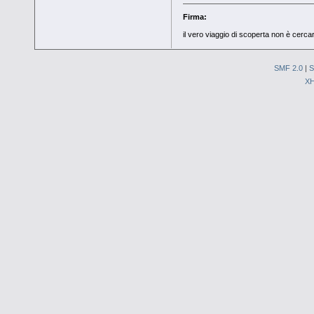
Firma:
il vero viaggio di scoperta non è cerc
SMF 2.0
|
S
X