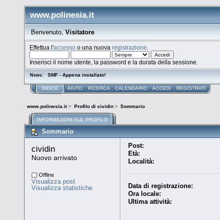
www.polinesia.it
Benvenuto,
Visitatore
Effettua l'
accesso
o una nuova
registrazione
.
Inserisci il nome utente, la password e la durata della sessione.
SMF - Appena installato!
News:
INDICE
AIUTO
RICERCA
CALENDARIO
ACCEDI
REGISTRATI
www.polinesia.it
>
Profilo di cividin
>
Sommario
INFORMAZIONI SUL PROFILO
Sommario
Post:
cividin 
Età:
Nuovo arrivato
Località:
Offline
Visualizza post
Data di registrazione:
Visualizza statistiche
Ora locale:
Ultima attività: