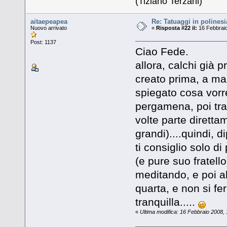
(Tiziano Terzani)
aitaepeapea
Re: Tatuaggi in polinesi
Nuovo arrivato
«
Risposta #22 il:
16 Febbraio
Post: 1137
Ciao Fede.
allora, calchi già 
creato prima, a man
spiegato cosa vorres
pergamena, poi trasf
volte parte direttam
grandi)....quindi, 
ti consiglio solo d
(e pure suo fratello
meditando, e poi al
quarta, e non si fe
tranquilla.....
«
Ultima modifica: 16 Febbraio 2008,