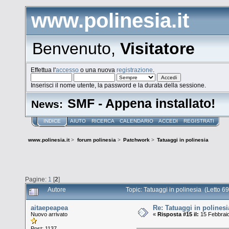
www.polinesia.it
Benvenuto,
Visitatore
Effettua l'
accesso
o una nuova
registrazione
.
Inserisci il nome utente, la password e la durata della sessione.
SMF - Appena installato!
News:
INDICE
AIUTO
RICERCA
CALENDARIO
ACCEDI
REGISTRATI
www.polinesia.it
>
forum polinesia
>
Patchwork
>
Tatuaggi in polinesia
Pagine:
1
[
2
]
Autore
Topic: Tatuaggi in polinesia (Letto 6
aitaepeapea
Re: Tatuaggi in polinesi
Nuovo arrivato
«
Risposta #15 il:
15 Febbraio
Post: 1137