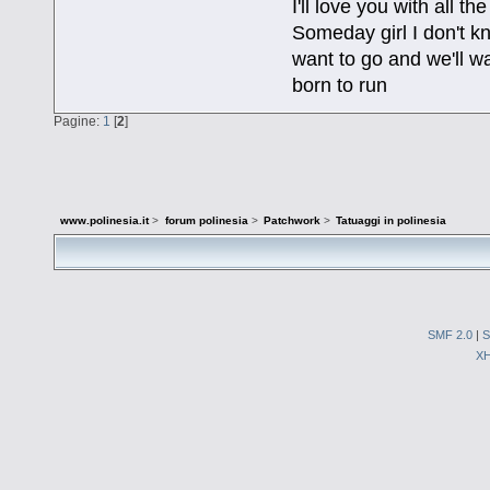
I'll love you with all 
Someday girl I don't k
want to go and we'll wa
born to run
Pagine:
1
[
2
]
www.polinesia.it
>
forum polinesia
>
Patchwork
>
Tatuaggi in polinesia
SMF 2.0
|
S
X