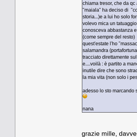
chiama tresor, che da qc 
"maiala" ha deciso di "co
storia...)e a lui ho solo fo
volevo mica un tatuaggio 
conosceva abbastanza e co
(come sempre del resto)
quest'estate l'ho "massacr
salamandra (portafortuna),
tracciato direttamente sul 
e....voilà : è partito a man
inutile dire che sono str
la mia vita (non solo i pes
adesso lo sto marcando str
nana
grazie mille, davv