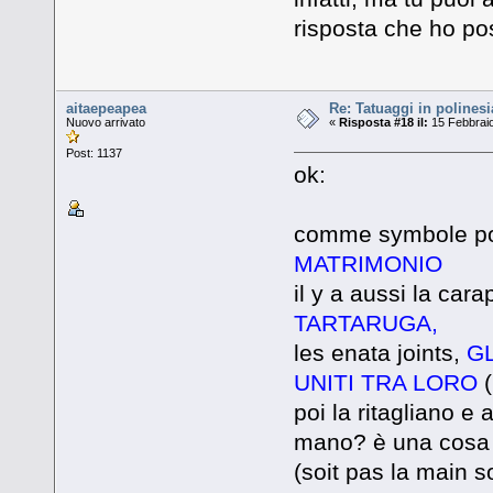
risposta che ho po
aitaepeapea
Re: Tatuaggi in polinesi
Nuovo arrivato
«
Risposta #18 il:
15 Febbraio
Post: 1137
ok:
comme symbole po
MATRIMONIO
il y a aussi la car
TARTARUGA,
les enata joints,
GL
UNITI TRA LORO
poi la ritagliano e 
mano? è una cosa si
(soit pas la main s