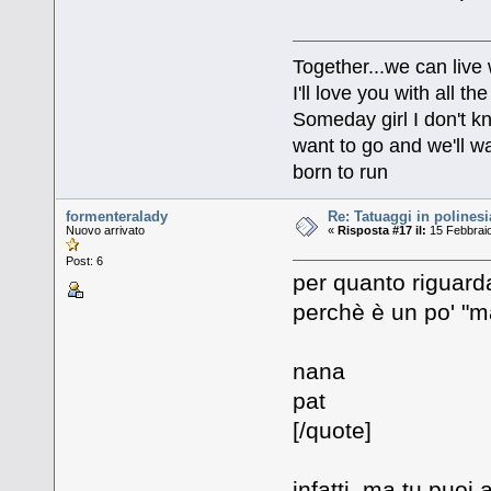
Together...we can live
I'll love you with all 
Someday girl I don't k
want to go and we'll wa
born to run
formenteralady
Re: Tatuaggi in polinesi
Nuovo arrivato
«
Risposta #17 il:
15 Febbraio
Post: 6
per quanto riguarda
perchè è un po' "
nana
pat
[/quote]
infatti, ma tu puoi 