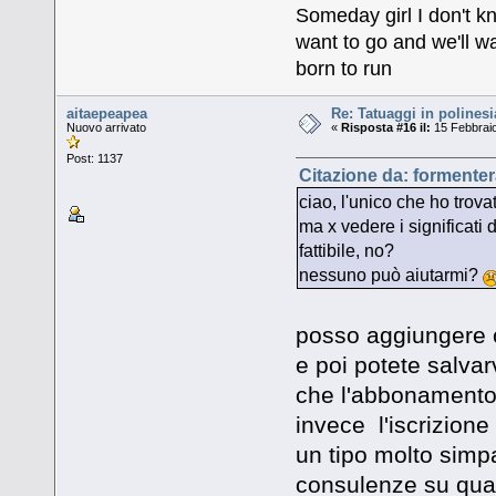
Someday girl I don't k
want to go and we'll wa
born to run
aitaepeapea
Re: Tatuaggi in polinesi
Nuovo arrivato
«
Risposta #16 il:
15 Febbraio
Post: 1137
Citazione da: formenter
ciao, l'unico che ho trova
ma x vedere i significati
fattibile, no?
nessuno può aiutarmi?
posso aggiungere c
e poi potete salva
che l'abbonamento
invece l'iscrizione
un tipo molto simpa
consulenze su qual