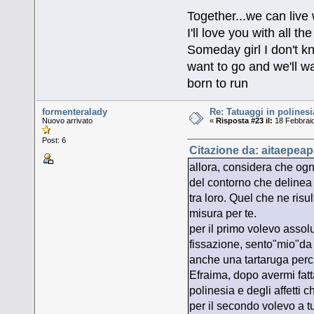
Together...we can live
I'll love you with all 
Someday girl I don't k
want to go and we'll wa
born to run
formenteralady
Re: Tatuaggi in polinesi
Nuovo arrivato
«
Risposta #23 il:
18 Febbraio
Post: 6
Citazione da: aitaepeap
allora, considera che og
del contorno che delinea i
tra loro. Quel che ne ris
misura per te.
per il primo volevo asso
fissazione, sento"mio"da
anche una tartaruga perch
Efraima, dopo avermi fatt
polinesia e degli affetti c
per il secondo volevo a tut