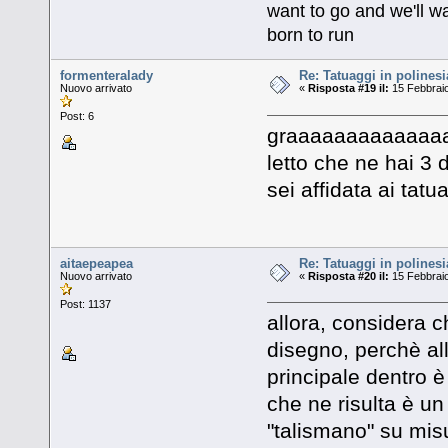
want to go and we'll wa
born to run
formenteralady
Re: Tatuaggi in polinesi
Nuovo arrivato
«
Risposta #19 il:
15 Febbraio
Post: 6
graaaaaaaaaaaaaaaa
letto che ne hai 3 
sei affidata ai tatua
aitaepeapea
Re: Tatuaggi in polinesi
Nuovo arrivato
«
Risposta #20 il:
15 Febbraio
Post: 1137
allora, considera 
disegno, perchè all
principale dentro è 
che ne risulta è un
"talismano" su misu