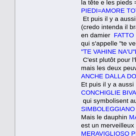
la tête e les pieds
PIEDI=AMORE TO
Et puis il y a aus
(credo intenda il b
en damier
FATTO 
qui s'appelle "te v
"TE VAHINE NA'U
C'est plutôt pour
mais les deux peuv
ANCHE DALLA D
Et puis il y a auss
CONCHIGLIE BIV
qui symbolisent au
SIMBOLEGGIANO 
Mais le dauphin
MA
est un merveilleu
MERAVIGLIOSO P