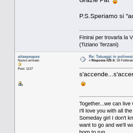
P.S.Speriamo si "
Finirai per trovarla la V
(Tiziano Terzani)
aitaepeapea
Re: Tatuaggi in polinesi
Nuovo arrivato
«
Risposta #25 il:
18 Febbraio
Post: 1137
s'accende...s'acc
Together...we can live
I'll love you with all 
Someday girl I don't k
want to go and we'll wa
born to run