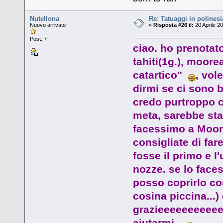
Nutellona
Re: Tatuaggi in polinesi
Nuovo arrivato
«
Risposta #26 il:
20 Aprile 20
Post: 7
ciao. ho prenotato
tahiti(1g.), moore
catartico"
, vol
dirmi se ci sono b
credo purtroppo c
meta, sarebbe stat
facessimo a Moore
consigliate di far
fosse il primo e l'
nozze. se lo faces
posso coprirlo co
cosina piccina...)
grazieeeeeeeeeeeeee
aiutarmi...