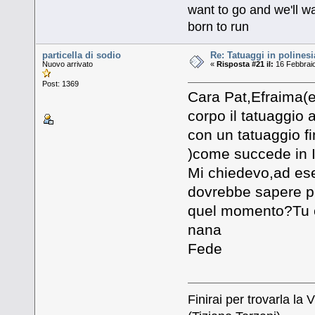
want to go and we'll wa
born to run
particella di sodio
Re: Tatuaggi in polinesi
Nuovo arrivato
«
Risposta #21 il:
16 Febbraio
Post: 1369
Cara Pat,Efraima(e 
corpo il tatuaggio 
con un tatuaggio fi
)come succede in I
Mi chiedevo,ad es
dovrebbe sapere pr
quel momento?Tu c
nana
Fede
Finirai per trovarla la V