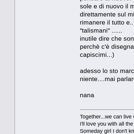
sole e di nuovo il m
direttamente sul mi
rimanere il tutto e.
"talismani" ......
inutile dire che so
perchè c'è disegnat
capiscimi...)
adesso lo sto marca
niente....mai parla
nana
Together...we can live
I'll love you with all 
Someday girl I don't k