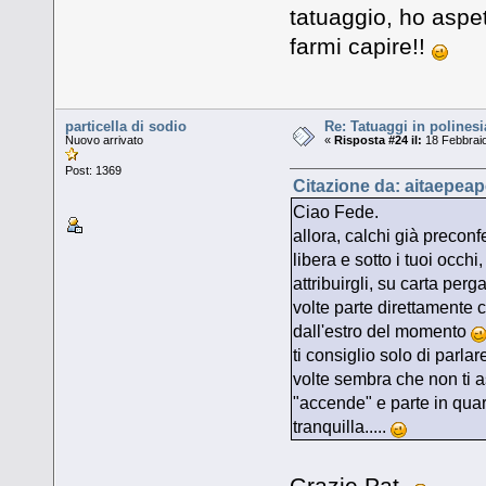
tatuaggio, ho aspe
farmi capire!!
particella di sodio
Re: Tatuaggi in polinesi
Nuovo arrivato
«
Risposta #24 il:
18 Febbraio
Post: 1369
Citazione da: aitaepeap
Ciao Fede.
allora, calchi già precon
libera e sotto i tuoi occhi
attribuirgli, su carta perg
volte parte direttamente c
dall'estro del momento
ti consiglio solo di parla
volte sembra che non ti as
"accende" e parte in quar
tranquilla.....
Grazie Pat