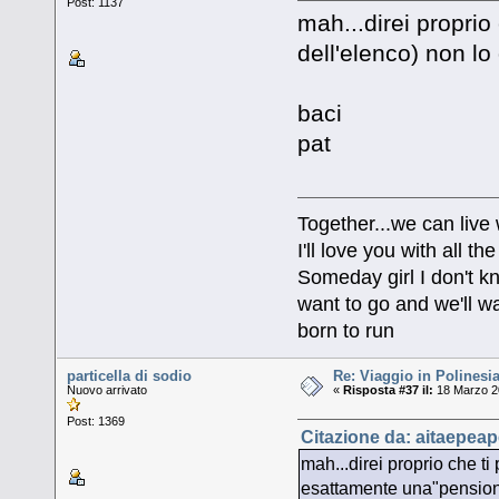
Post: 1137
mah...direi proprio 
dell'elenco) non l
baci
pat
Together...we can live
I'll love you with all 
Someday girl I don't k
want to go and we'll wa
born to run
particella di sodio
Re: Viaggio in Polinesia
Nuovo arrivato
«
Risposta #37 il:
18 Marzo 20
Post: 1369
Citazione da: aitaepeap
mah...direi proprio che ti 
esattamente una"pensio