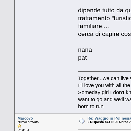
dipende tutto da qu
trattamento "turis
familiare....
cerca di capire co
nana
pat
Together...we can live
I'll love you with all 
Someday girl I don't k
want to go and we'll wa
born to run
Marco75
Re: Viaggio in Polinesia
Nuovo arrivato
«
Risposta #43 il:
20 Marzo 20
Post: 51