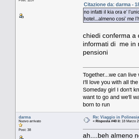
Citazione da: darma - 1
no infatti il kia ora e' l'
hotel...almeno cosi' me l
chiedi conferma a c
informati di me in
pensioni
Together...we can live
I'll love you with all 
Someday girl I don't k
want to go and we'll wa
born to run
darma
Re: Viaggio in Polinesia
Nuovo arrivato
«
Risposta #40 il:
18 Marzo 20
Post: 38
ah....beh almeno no