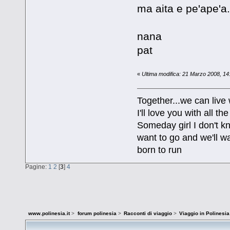
ma aita e pe'ape'a.
nana
pat
«
Ultima modifica: 21 Marzo 2008, 1
Together...we can live
I'll love you with all 
Someday girl I don't k
want to go and we'll wa
born to run
Pagine:
1
2
[
3
]
4
www.polinesia.it
>
forum polinesia
>
Racconti di viaggio
>
Viaggio in Polinesia