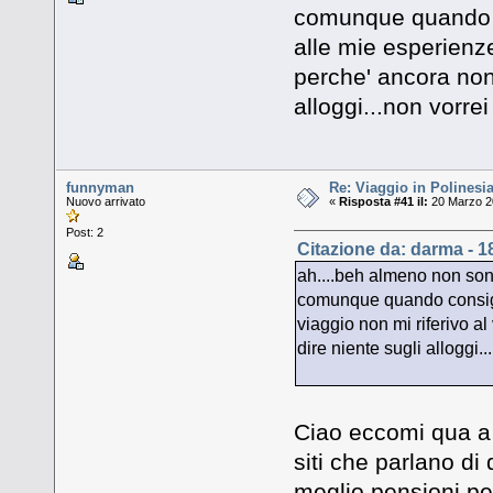
comunque quando co
alle mie esperienze
perche' ancora non
alloggi...non vorre
funnyman
Re: Viaggio in Polinesia
Nuovo arrivato
«
Risposta #41 il:
20 Marzo 20
Post: 2
Citazione da: darma - 1
ah....beh almeno non sono
comunque quando consigli
viaggio non mi riferivo a
dire niente sugli alloggi.
Ciao eccomi qua a
siti che parlano di
meglio pensioni per