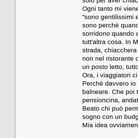
solo per aver chiac
Ogni tanto mi vien
"sono gentilissimi 
sono perchè quando 
sorridono quando ar
tutt'altra cosa. In
strada, chiacchera 
non nel ristorante 
un posto letto, tut
Ora, i viaggiatori c
Perchè davvero io 
balneare. Che poi t
pensioncina, andate
Beato chi può perme
sogno con un budge
Mia idea ovviament