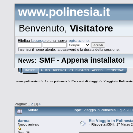
www.polinesia.it
Benvenuto,
Visitatore
Effettua l'
accesso
o una nuova
registrazione
.
Inserisci il nome utente, la password e la durata della sessione.
SMF - Appena installato!
News:
INDICE
AIUTO
RICERCA
CALENDARIO
ACCEDI
REGISTRATI
www.polinesia.it
>
forum polinesia
>
Racconti di viaggio
>
Viaggio in Polinesia
Pagine:
1
2
[
3
]
4
Autore
Topic: Viaggio in Polinesia luglio 20
darma
Re: Viaggio in Polinesia
Nuovo arrivato
«
Risposta #30 il:
17 Marzo 20
Post: 38