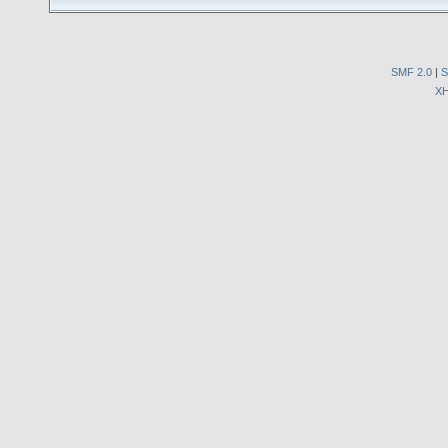
SMF 2.0
|
S
X