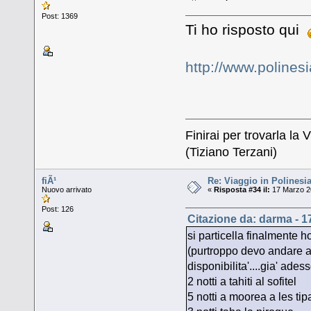
Post: 1369
Ti ho risposto qui
http://www.polines
Finirai per trovarla la V
(Tiziano Terzani)
fiÃ¹
Re: Viaggio in Polinesia
Nuovo arrivato
«
Risposta #34 il:
17 Marzo 20
Post: 126
Citazione da: darma - 1
si particella finalmente 
(purtroppo devo andare an
disponibilita'....gia' ade
2 notti a tahiti al sofitel
5 notti a moorea a les tip