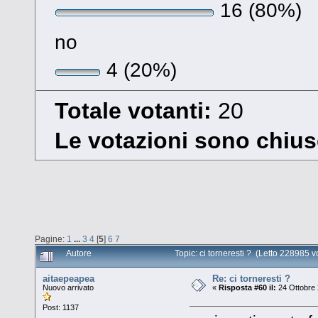
16 (80%)
no
4 (20%)
Totale votanti:
20
Le votazioni sono chius
Pagine:
1
...
3
4
[
5
]
6
7
Autore
Topic: ci torneresti ? (Letto 228985 v
aitaepeapea
Re: ci torneresti ?
Nuovo arrivato
«
Risposta #60 il:
24 Ottobre 
Post: 1137