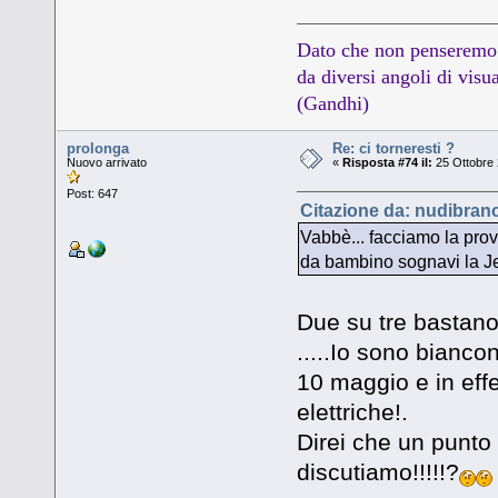
Dato che non penseremo 
da diversi angoli di visua
(Gandhi)
prolonga
Re: ci torneresti ?
Nuovo arrivato
«
Risposta #74 il:
25 Ottobre 
Post: 647
Citazione da: nudibranc
Vabbè... facciamo la prova
da bambino sognavi la J
Due su tre basta
.....Io sono bianc
10 maggio e in effe
elettriche!.
Direi che un punto
discutiamo!!!!!?