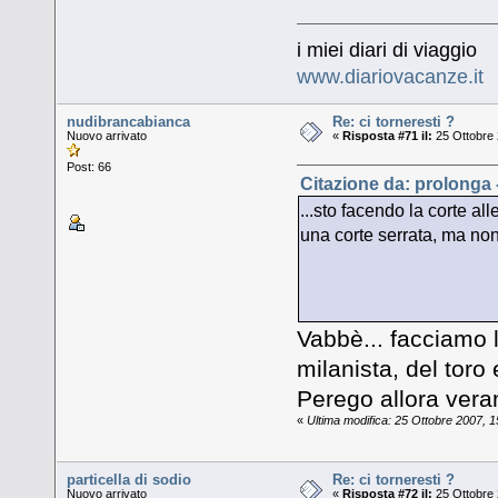
i miei diari di viaggio
www.diariovacanze.it
nudibrancabianca
Re: ci torneresti ?
Nuovo arrivato
«
Risposta #71 il:
25 Ottobre 
Post: 66
Citazione da: prolonga 
...sto facendo la corte al
una corte serrata, ma n
Vabbè... facciamo l
milanista, del tor
Perego allora ver
«
Ultima modifica: 25 Ottobre 2007, 
particella di sodio
Re: ci torneresti ?
Nuovo arrivato
«
Risposta #72 il:
25 Ottobre 