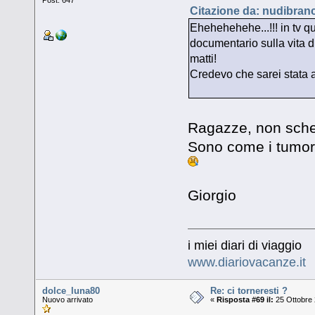
Post: 647
Citazione da: nudibranc
Ehehehehehe...!!! in tv q
documentario sulla vita
matti!
Credevo che sarei stata al
Ragazze, non scher
Sono come i tumori:
Giorgio
i miei diari di viaggio
www.diariovacanze.it
dolce_luna80
Re: ci torneresti ?
Nuovo arrivato
«
Risposta #69 il:
25 Ottobre 