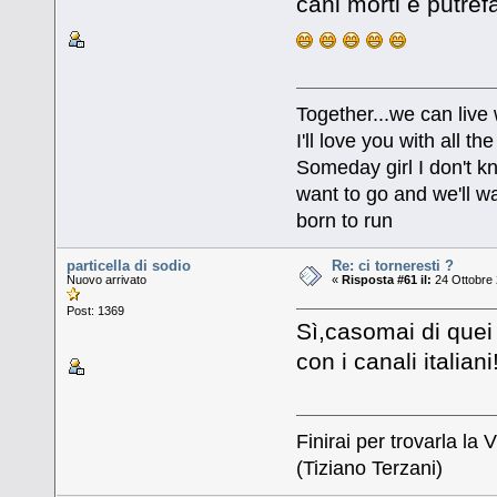
cani morti e putrefa
Together...we can live
I'll love you with all 
Someday girl I don't k
want to go and we'll wa
born to run
particella di sodio
Re: ci torneresti ?
Nuovo arrivato
«
Risposta #61 il:
24 Ottobre 
Post: 1369
Sì,casomai di quei 
con i canali italiani!!!
Finirai per trovarla la V
(Tiziano Terzani)