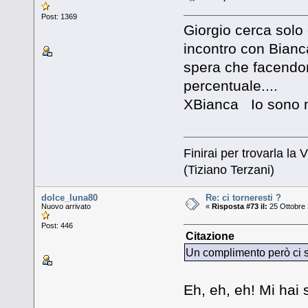
Post: 1369
Giorgio cerca solo 
incontro con Bianca(
spera che facendom
percentuale....
XBianca Io sono mo
Finirai per trovarla la V
(Tiziano Terzani)
dolce_luna80
Re: ci torneresti ?
Nuovo arrivato
«
Risposta #73 il:
25 Ottobre 
Post: 446
Citazione
Un complimento però ci st
Eh, eh, eh! Mi hai