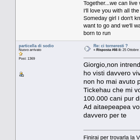
Together...we can live
I'll love you with all 
Someday girl I don't k
want to go and we'll wa
born to run
particella di sodio
Re: ci torneresti ?
Nuovo arrivato
«
Risposta #66 il:
25 Ottobre 
Post: 1369
Giorgio,non intrend
ho visti davvero viv
non ho mai avuto pr
Tickehau che mi vo
100.000 cani pur di
Ad aitaepeapea vorr
davvero per te
Finirai per trovarla la V