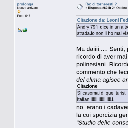
prolonga
Re: ci torneresti ?
Nuovo arrivato
«
Risposta #62 il:
24 Ottobre 
Post: 647
Citazione da: Leoni Fed
Andry 79fi dice in un altr
strada.Io non li ho mai vist
Ma daiiii..... Sent
ricordo di aver mai
polinesiani. Ricord
commento che feci 
del clima agisce an
Citazione
Sì,casomai di quei turisti
italiani!!!!!!!!!!!!!!!!!!1
no, erano i cadaveri
la cui sporcizia ge
"Studio delle cons