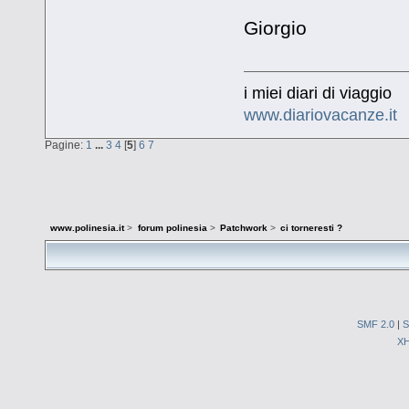
Giorgio
i miei diari di viaggio
www.diariovacanze.it
Pagine:
1
...
3
4
[
5
]
6
7
www.polinesia.it
>
forum polinesia
>
Patchwork
>
ci torneresti ?
SMF 2.0
|
S
X