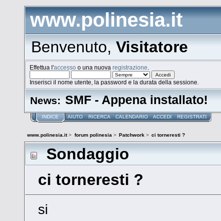
www.polinesia.it
Benvenuto,
Visitatore
Effettua l'
accesso
o una nuova
registrazione
.
Inserisci il nome utente, la password e la durata della sessione.
SMF - Appena installato!
News:
INDICE
AIUTO
RICERCA
CALENDARIO
ACCEDI
REGISTRATI
www.polinesia.it
>
forum polinesia
>
Patchwork
>
ci torneresti ?
Sondaggio
ci torneresti ?
si