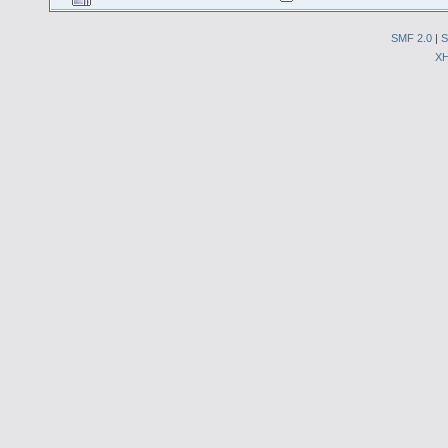
SMF 2.0
|
S
X