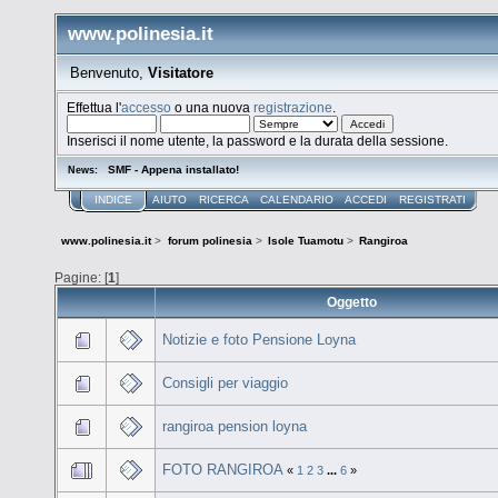
www.polinesia.it
Benvenuto,
Visitatore
Effettua l'
accesso
o una nuova
registrazione
.
Inserisci il nome utente, la password e la durata della sessione.
SMF - Appena installato!
News:
INDICE
AIUTO
RICERCA
CALENDARIO
ACCEDI
REGISTRATI
www.polinesia.it
>
forum polinesia
>
Isole Tuamotu
>
Rangiroa
Pagine: [
1
]
Oggetto
Notizie e foto Pensione Loyna
Consigli per viaggio
rangiroa pension loyna
FOTO RANGIROA
«
1
2
3
...
6
»