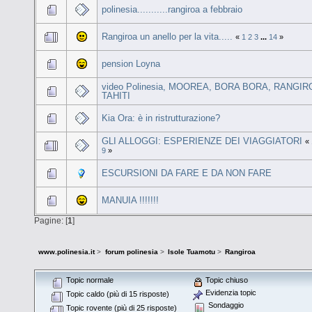
polinesia...........rangiroa a febbraio
Rangiroa un anello per la vita.....
«
1
2
3
...
14
»
pension Loyna
video Polinesia, MOOREA, BORA BORA, RANGIR
TAHITI
Kia Ora: è in ristrutturazione?
GLI ALLOGGI: ESPERIENZE DEI VIAGGIATORI
«
9
»
ESCURSIONI DA FARE E DA NON FARE
MANUIA !!!!!!!
Pagine: [
1
]
www.polinesia.it
>
forum polinesia
>
Isole Tuamotu
>
Rangiroa
Topic normale
Topic chiuso
Evidenzia topic
Topic caldo (più di 15 risposte)
Sondaggio
Topic rovente (più di 25 risposte)