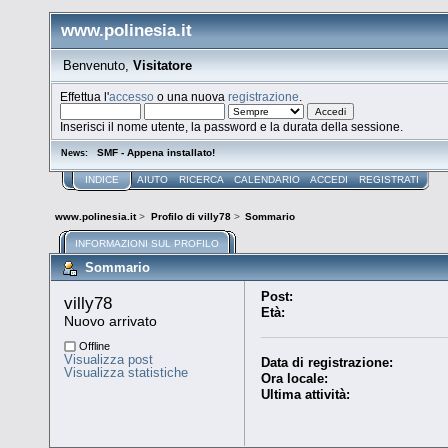
www.polinesia.it
Benvenuto,
Visitatore
Effettua l'
accesso
o una nuova
registrazione
.
Inserisci il nome utente, la password e la durata della sessione.
SMF - Appena installato!
News:
INDICE
AIUTO
RICERCA
CALENDARIO
ACCEDI
REGISTRATI
www.polinesia.it
>
Profilo di villy78
>
Sommario
INFORMAZIONI SUL PROFILO
Sommario
Post:
villy78 
Età:
Nuovo arrivato
Offline
Visualizza post
Data di registrazione:
Visualizza statistiche
Ora locale:
Ultima attività: