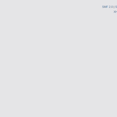
SMF 2.0
|
S
X