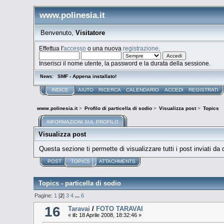
www.polinesia.it
Benvenuto,
Visitatore
Effettua l'
accesso
o una nuova
registrazione
.
Inserisci il nome utente, la password e la durata della sessione.
SMF - Appena installato!
News:
INDICE
AIUTO
RICERCA
CALENDARIO
ACCEDI
REGISTRATI
www.polinesia.it
>
Profilo di particella di sodio
>
Visualizza post
>
Topics
INFORMAZIONI SUL PROFILO
Visualizza post
Questa sezione ti permette di visualizzare tutti i post inviati da
POST
TOPICS
ATTACHMENTS
Topics - particella di sodio
Pagine:
1
[
2
]
3
4
...
6
16
Taravai
/
FOTO TARAVAI
«
il:
18 Aprile 2008, 18:32:46 »