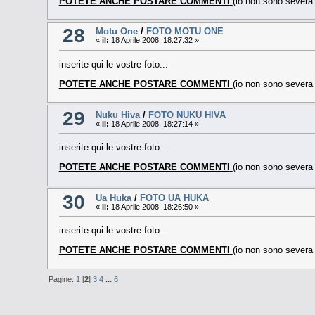
POTETE ANCHE POSTARE COMMENTI
(io non sono sever
28
Motu One
/
FOTO MOTU ONE
«
il:
18 Aprile 2008, 18:27:32 »
inserite qui le vostre foto...
POTETE ANCHE POSTARE COMMENTI
(io non sono sever
29
Nuku Hiva
/
FOTO NUKU HIVA
«
il:
18 Aprile 2008, 18:27:14 »
inserite qui le vostre foto...
POTETE ANCHE POSTARE COMMENTI
(io non sono sever
30
Ua Huka
/
FOTO UA HUKA
«
il:
18 Aprile 2008, 18:26:50 »
inserite qui le vostre foto...
POTETE ANCHE POSTARE COMMENTI
(io non sono sever
Pagine:
1
[
2
]
3
4
...
6