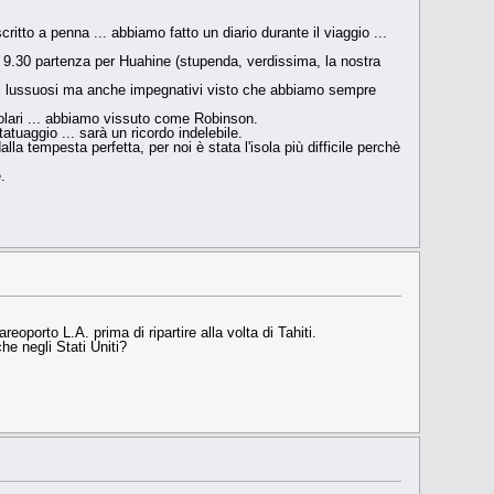
ritto a penna ... abbiamo fatto un diario durante il viaggio ...
alle 9.30 partenza per Huahine (stupenda, verdissima, la nostra
giorni lussuosi ma anche impegnativi visto che abbiamo sempre
icolari ... abbiamo vissuto come Robinson.
atuaggio ... sarà un ricordo indelebile.
la tempesta perfetta, per noi è stata l'isola più difficile perchè
.
oporto L.A. prima di ripartire alla volta di Tahiti.
he negli Stati Uniti?