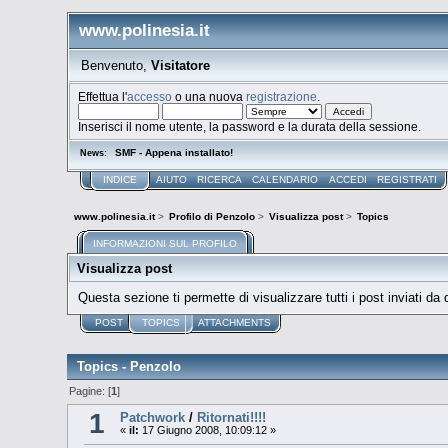
www.polinesia.it
Benvenuto,
Visitatore
Effettua l'
accesso
o una nuova
registrazione
.
Inserisci il nome utente, la password e la durata della sessione.
SMF - Appena installato!
News:
INDICE
AIUTO
RICERCA
CALENDARIO
ACCEDI
REGISTRATI
www.polinesia.it
>
Profilo di Penzolo
>
Visualizza post
>
Topics
INFORMAZIONI SUL PROFILO
Visualizza post
Questa sezione ti permette di visualizzare tutti i post inviati da
POST
TOPICS
ATTACHMENTS
Topics - Penzolo
Pagine: [
1
]
1
Patchwork
/
Ritornati!!!!
«
il:
17 Giugno 2008, 10:09:12 »