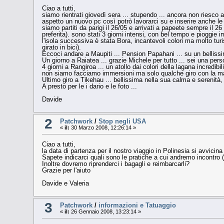
Ciao a tutti,
siamo rientrati giovedì sera ... stupendo ... ancora non riesco a 
aspetto un nuovo pc così potrò lavorarci su e inserire anche le 
siamo partiti da parigi il 26/05 e arrivati a papeete sempre il 26
preferita). sono stati 3 giorni intensi, con bel tempo e pioggie
l'isola successiva è stata Bora, incantevoli colori ma molto turi
girato in bici).
Eccoci andare a Maupiti ... Pension Papahani ... su un bellissim
Un giorno a Raiatea ... grazie Michele per tutto ... sei una pers
4 giorni a Rangiroa ... un atollo dai colori della lagana incredi
non siamo facciamo immersioni ma solo qualche giro con la m
Ultimo giro a Tikehau ... bellissima nella sua calma e serenità, n
A presto per le i dario e le foto ...
Davide
2
Patchwork
/
Stop negli USA
«
il:
30 Marzo 2008, 12:26:14 »
Ciao a tutti,
la data di partenza per il nostro viaggio in Polinesia si avvicin
Sapete indicarci quali sono le pratiche a cui andremo incontro (ab
Inoltre dovremo riprenderci i bagagli e reimbarcarli?
Grazie per l'aiuto
Davide e Valeria
3
Patchwork
/
informazioni e Tatuaggio
«
il:
26 Gennaio 2008, 13:23:14 »