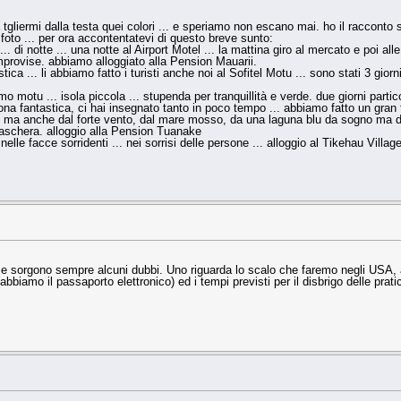
tgliermi dalla testa quei colori ... e speriamo non escano mai. ho il racconto sc
foto ... per ora accontentatevi di questo breve sunto:
 ... di notte ... una notte al Airport Motel ... la mattina giro al mercato e poi 
 improvise. abbiamo alloggiato alla Pension Mauarii.
stica ... li abbiamo fatto i turisti anche noi al Sofitel Motu ... sono stati 3 
o motu ... isola piccola ... stupenda per tranquillità e verde. due giorni part
ona fantastica, ci hai insegnato tanto in poco tempo ... abbiamo fatto un gran t
bili ma anche dal forte vento, dal mare mosso, da una laguna blu da sogno ma dal
aschera. alloggio alla Pension Tuanake
elle facce sorridenti ... nei sorrisi delle persone ... alloggio al Tikehau Village
a e sorgono sempre alcuni dubbi. Uno riguarda lo scalo che faremo negli USA, are
biamo il passaporto elettronico) ed i tempi previsti per il disbrigo delle pratic