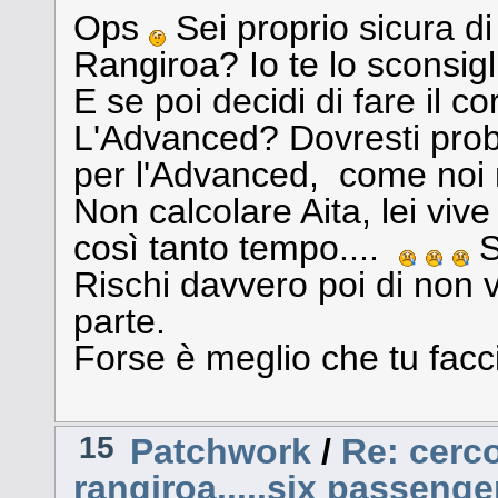
Ops
Sei proprio sicura di 
Rangiroa? Io te lo sconsig
E se poi decidi di fare il 
L'Advanced? Dovresti proba
per l'Advanced, come noi m
Non calcolare Aita, lei viv
così tanto tempo....
S
Rischi davvero poi di non 
parte.
Forse è meglio che tu faccia
15
Patchwork
/
Re: cerco
rangiroa.....six passenge