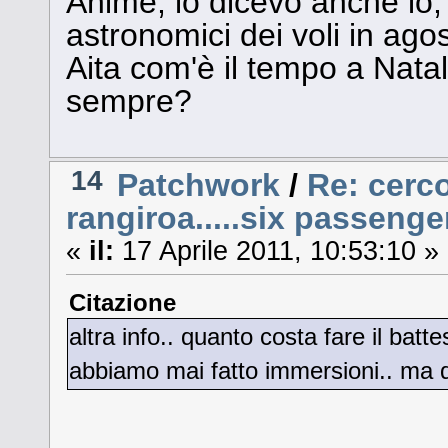
Ahimè, lo dicevo anche io, 
astronomici dei voli in agos
Aita com'è il tempo a Nata
sempre?
14
Patchwork
/
Re: cerco
rangiroa.....six passenge
«
il:
17 Aprile 2011, 10:53:10 »
Citazione
altra info.. quanto costa fare il ba
abbiamo mai fatto immersioni.. ma q