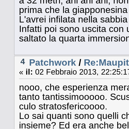
a 32 metri, ahi ahi ahi, no
prima che la giapponesina
L'avrei infilata nella sabbi
Infatti poi sono uscita con
saltato la quarta immersio
4
Patchwork
/
Re:Maupit
«
il:
02 Febbraio 2013, 22:25:1
nooo, che esperienza mera
tanto tantissimooooo. Scu
culo stratosfericoooo.
Lo sai quanti sono quelli c
insieme? Ed era anche bell