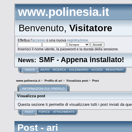
www.polinesia.it
Benvenuto,
Visitatore
Effettua l'
accesso
o una nuova
registrazione
.
Inserisci il nome utente, la password e la durata della sessione.
SMF - Appena installato!
News:
INDICE
AIUTO
RICERCA
CALENDARIO
ACCEDI
REGISTRATI
www.polinesia.it
>
Profilo di ari
>
Visualizza post
>
Post
INFORMAZIONI SUL PROFILO
Visualizza post
Questa sezione ti permette di visualizzare tutti i post inviati da que
POST
TOPICS
ATTACHMENTS
Post - ari