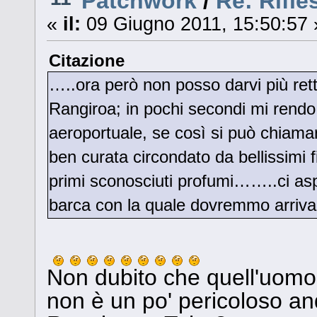
Patchwork
/
Re: Rifless
«
il:
09 Giugno 2011, 15:50:57 
Citazione
…..ora però non posso darvi più ret
Rangiroa; in pochi secondi mi rendo 
aeroportuale, se così si può chiam
ben curata circondato da bellissimi fi
primi sconosciuti profumi……..ci as
barca con la quale dovremmo arrivare
Non dubito che quell'uomo
non è un po' pericoloso an