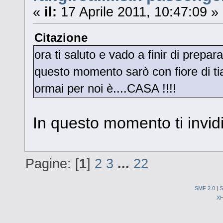
«
il:
17 Aprile 2011, 10:47:09 »
Citazione
ora ti saluto e vado a finir di prepar
questo momento sarò con fiore di tia
ormai per noi è....CASA !!!!
In questo momento ti invidi
Pagine: [
1
]
2
3
...
22
SMF 2.0
|
S
X