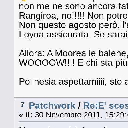
non me ne sono ancora fat
Rangiroa, no!!!!! Non potre
Non questo agosto però, l'
Loyna assicurata. Se sara
Allora: A Moorea le balene
WOOOOW!!!! E chi sta più n
Polinesia aspettamiiii, sto 
7
Patchwork
/
Re:E' sce
«
il:
30 Novembre 2011, 15:29: