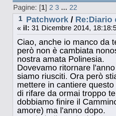
Pagine: [
1
]
2
3
...
22
1
Patchwork
/
Re:Diario 
«
il:
31 Dicembre 2014, 18:18:
Ciao, anche io manco da te
però non è cambiata nonosta
nostra amata Polinesia.
Dovevamo ritornare l'anno 
siamo riusciti. Ora però s
mettere in cantiere questo
di rifare da ormai troppo 
dobbiamo finire il Cammino
amore) ma l'anno dopo.