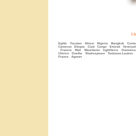
I l
Egitto
Yucatan
Abissi
Nigeria
Bangkok
Costa
Camerun
Etiopia
Ciad
Congo
Emirati
Venezue
Francia
Mali
Mauritania
Inghilterra
Giamaic
Chirico
Goethe
Shakespeare
Toulouse-Lautrec
France
Agonet