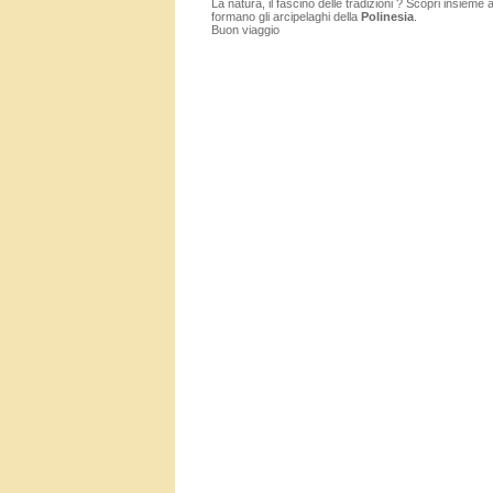
La natura, il fascino delle tradizioni ? Scopri insieme 
formano gli arcipelaghi della
Polinesia
.
Buon viaggio