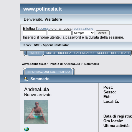
www.polinesia.it
Benvenuto,
Visitatore
Effettua l'
accesso
o una nuova
registrazione
.
Inserisci il nome utente, la password e la durata della sessione.
SMF - Appena installato!
News:
INDICE
AIUTO
RICERCA
CALENDARIO
ACCEDI
REGISTRATI
www.polinesia.it
>
Profilo di AndreaLula
>
Sommario
INFORMAZIONI SUL PROFILO
Sommario
Post:
AndreaLula 
Sesso:
Nuovo arrivato
Età:
Località:
Data di registra
Ora locale:
Ultima attività: