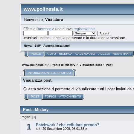
www.polinesia.it
Benvenuto,
Visitatore
Effettua l'
accesso
o una nuova
registrazione
.
Inserisci il nome utente, la password e la durata della sessione.
SMF - Appena installato!
News:
INDICE
AIUTO
RICERCA
CALENDARIO
ACCEDI
REGISTRATI
www.polinesia.it
>
Profilo di Mistery
>
Visualizza post
>
Post
INFORMAZIONI SUL PROFILO
Visualizza post
Questa sezione ti permette di visualizzare tutti i post inviati da
POST
TOPICS
ATTACHMENTS
Post - Mistery
Pagine: [
1
]
1
Patchwork
/
che cellulare prendo?
«
il:
20 Settembre 2008, 08:01:35 »