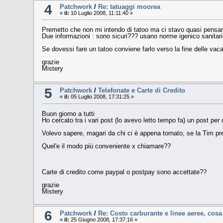
4
Patchwork
/
Re: tatuaggi moorea
«
il:
10 Luglio 2008, 11:11:40 »
Premetto che non mi intendo di tatoo ma ci stavo quasi pensand
Due informazioni : sono sicuri??? usano norme igenico sanitar
Se dovessi fare un tatoo conviene farlo verso la fine delle va
grazie
Mistery
5
Patchwork
/
Telefonate e Carte di Credito
«
il:
05 Luglio 2008, 17:31:25 »
Buon giorno a tutti
Ho cercato tra i vari post (lo avevo letto tempo fa) un post per q
Volevo sapere, magari da chi ci è appena tornato, se la Tim pren
Quel'e il modo più conveniente x chiamare??
Carte di credito come paypal o postpay sono accettate??
grazie
Mistery
6
Patchwork
/
Re: Costo carburante e linee aeree, cos
«
il:
25 Giugno 2008, 17:37:16 »