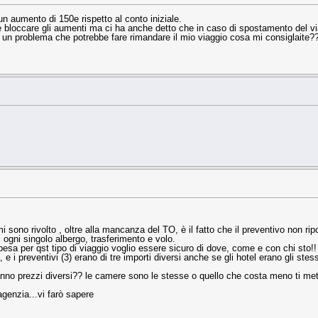
n aumento di 150e rispetto al conto iniziale.
e e bloccare gli aumenti ma ci ha anche detto che in caso di spostamento del via
ho un problema che potrebbe fare rimandare il mio viaggio cosa mi consiglaite?
i sono rivolto , oltre alla mancanza del TO, è il fatto che il preventivo non ri
 ogni singolo albergo, trasferimento e volo.
sa per qst tipo di viaggio voglio essere sicuro di dove, come e con chi sto!!
 i preventivi (3) erano di tre importi diversi anche se gli hotel erano gli stes
nno prezzi diversi?? le camere sono le stesse o quello che costa meno ti met
agenzia...vi farò sapere