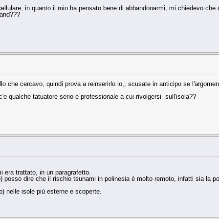
lulare, in quanto il mio ha pensato bene di abbandonarmi, mi chiedevo che cel
band???
lo che cercavo, quindi prova a reinserirlo io,, scusate in anticipo se l'argoment
e qualche tatuatore serio e professionale a cui rivolgersi sull'isola??
i era trattato, in un paragrafetto.
sso dire che il rischio tsunami in polinesia è molto remoto, infatti sia la pos
) nelle isole più esterne e scoperte.