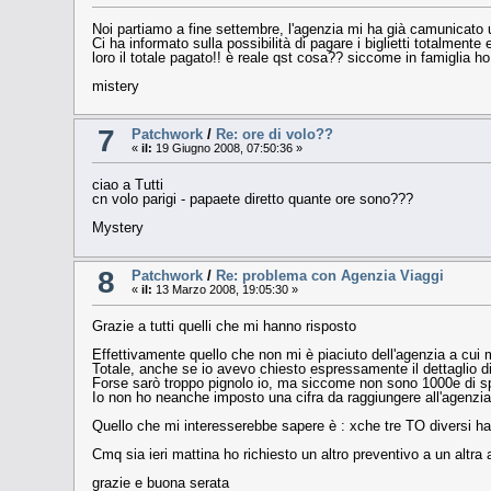
Noi partiamo a fine settembre, l'agenzia mi ha già camunicato u
Ci ha informato sulla possibilità di pagare i biglietti totalment
loro il totale pagato!! è reale qst cosa?? siccome in famiglia 
mistery
7
Patchwork
/
Re: ore di volo??
«
il:
19 Giugno 2008, 07:50:36 »
ciao a Tutti
cn volo parigi - papaete diretto quante ore sono???
Mystery
8
Patchwork
/
Re: problema con Agenzia Viaggi
«
il:
13 Marzo 2008, 19:05:30 »
Grazie a tutti quelli che mi hanno risposto
Effettivamente quello che non mi è piaciuto dell'agenzia a cui m
Totale, anche se io avevo chiesto espressamente il dettaglio di
Forse sarò troppo pignolo io, ma siccome non sono 1000e di spe
Io non ho neanche imposto una cifra da raggiungere all'agenzia, e
Quello che mi interesserebbe sapere è : xche tre TO diversi ha
Cmq sia ieri mattina ho richiesto un altro preventivo a un altra 
grazie e buona serata