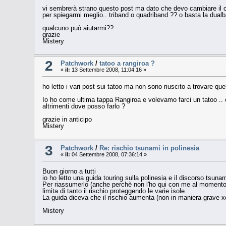
vi sembrerà strano questo post ma dato che devo cambiare il cel
per spiegarmi meglio.. triband o quadriband ?? o basta la dual
qualcuno può aiutarmi??
grazie
Mistery
2
Patchwork
/
tatoo a rangiroa ?
«
il:
13 Settembre 2008, 11:04:16 »
ho letto i vari post sui tatoo ma non sono riuscito a trovare quel
Io ho come ultima tappa Rangiroa e volevamo farci un tatoo .. c'
altrimenti dove posso farlo ?
grazie in anticipo
Mistery
3
Patchwork
/
Re: rischio tsunami in polinesia
«
il:
04 Settembre 2008, 07:36:14 »
Buon giorno a tutti
io ho letto una guida touring sulla polinesia e il discorso tsunam
Per riassumerlo (anche perchè non l'ho qui con me al momento) po
limita di tanto il rischio proteggendo le varie isole.
La guida diceva che il rischio aumenta (non in maniera grave xo
Mistery