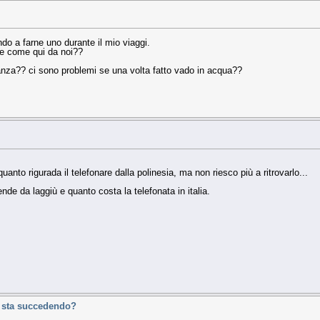
o a farne uno durante il mio viaggi.
ie come qui da noi??
canza?? ci sono problemi se una volta fatto vado in acqua??
uanto rigurada il telefonare dalla polinesia, ma non riesco più a ritrovarlo...
de da laggiù e quanto costa la telefonata in italia.
a sta succedendo?