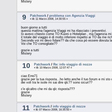
Mistery
9
Patchwork
/
problema con Agenzia Viaggi
«
il:
11 Marzo 2008, 14:30:55 »
buon giorno a tutti
questa mattina l'agenzia Viaggi mi ha rilasciato i preventivi.
Io avevo chiesto come TO Kuoni o Hotelplan , ma l'agenzia mi h
il totale del viaggio è di molto inferiore rispetto ai TO da me rich
Secondo voi mi devo fidare?? da che cosa pò essere dovuta la d
Voi che TO consigliate??
grazie a tutti
Mistery
10
Patchwork
/
Re: info viaggio di nozze
«
il:
10 Marzo 2008, 12:07:47 »
ciao Erre71
grazie per la tua risposta...ho letto anche il tuo forum e mi sto
dei voli tra le isole mi sai dire qlc?? sono sicuri??
c'e qlcaltro che mi da qlc risposta???
grazie
Mistery
11
Patchwork
/
info viaggio di nozze
«
il:
07 Marzo 2008, 16:35:50 »