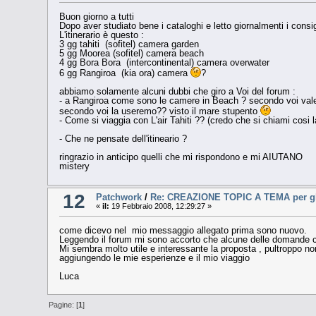
Buon giorno a tutti
Dopo aver studiato bene i cataloghi e letto giornalmenti i consig
L'itinerario è questo :
3 gg tahiti (sofitel) camera garden
5 gg Moorea (sofitel) camera beach
4 gg Bora Bora (intercontinental) camera overwater
6 gg Rangiroa (kia ora) camera
?
abbiamo solamente alcuni dubbi che giro a Voi del forum :
- a Rangiroa come sono le camere in Beach ? secondo voi vale 
secondo voi la useremo?? visto il mare stupento
- Come si viaggia con L'air Tahiti ?? (credo che si chiami cos
- Che ne pensate dell'itineario ?
ringrazio in anticipo quelli che mi rispondono e mi AIUTANO
mistery
12
Patchwork
/
Re: CREAZIONE TOPIC A TEMA per gli 
«
il:
19 Febbraio 2008, 12:29:27 »
come dicevo nel mio messaggio allegato prima sono nuovo.
Leggendo il forum mi sono accorto che alcune delle domande che
Mi sembra molto utile e interessante la proposta , pultroppo non 
aggiungendo le mie esperienze e il mio viaggio
Luca
Pagine: [
1
]