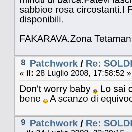
sabbioe rosa circostanti.I
disponibili.
FAKARAVA.Zona Tetamanu
8
Patchwork
/
Re: SOLD
«
il:
28 Luglio 2008, 17:58:52 »
Don't worry baby
Lo sai c
bene
A scanzo di equivo
9
Patchwork
/
Re: SOLD