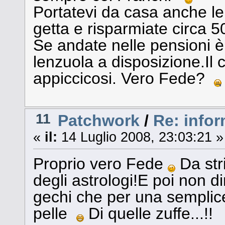
Portatevi da casa anche l
getta e risparmiate circa 
Se andate nelle pensioni è
lenzuola a disposizione.Il 
appiccicosi. Vero Fede?
11
Patchwork
/
Re: infor
«
il:
14 Luglio 2008, 23:03:21 »
Proprio vero Fede
Da stri
degli astrologi!E poi non d
gechi che per una semplic
pelle
Di quelle zuffe...!!