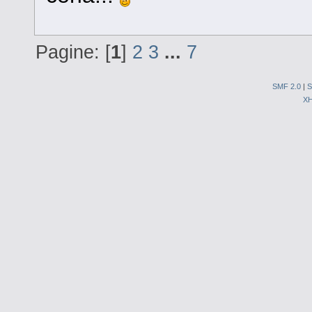
Pagine: [
1
]
2
3
...
7
SMF 2.0
|
S
X