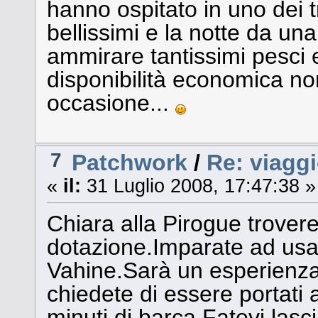
hanno ospitato in uno dei t
bellissimi e la notte da un
ammirare tantissimi pesci 
disponibilità economica n
occasione...
7
Patchwork
/
Re: viaggi
«
il:
31 Luglio 2008, 17:47:38 »
Chiara alla Pirogue trover
dotazione.Imparate ad usar
Vahine.Sarà un esperienza 
chiedete di essere portati
minuti di barca.Fatevi lasc