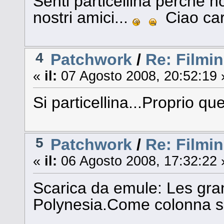
Senti particellina perchè n
nostri amici...
Ciao car
4
Patchwork
/
Re: Filmin
«
il:
07 Agosto 2008, 20:52:19 
Si particellina...Proprio que
5
Patchwork
/
Re: Filmin
«
il:
06 Agosto 2008, 17:32:22 
Scarica da emule: Les gran
Polynesia.Come colonna so