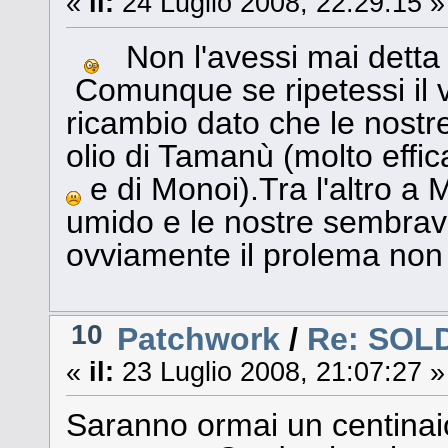
«
il:
24 Luglio 2008, 22:29:15 »
Non l'avessi mai detta 
Comunque se ripetessi il vi
ricambio dato che le nost
olio di Tamanù (molto eff
e di Monoi).Tra l'altro a 
umido e le nostre sembra
ovviamente il prolema non 
10
Patchwork
/
Re: SOL
«
il:
23 Luglio 2008, 21:07:27 »
Saranno ormai un centinaio