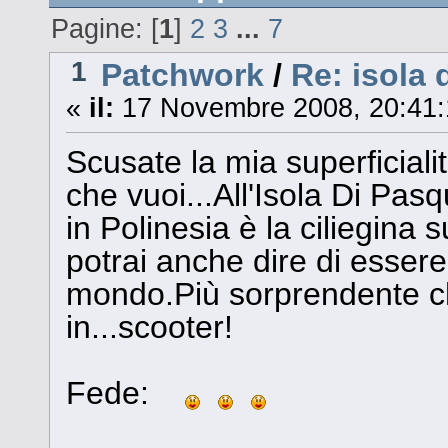
Pagine: [
1
]
2
3
...
7
1
Patchwork
/
Re: isola 
«
il:
17 Novembre 2008, 20:41:
Scusate la mia superficialit
che vuoi...All'Isola Di Pas
in Polinesia è la ciliegina 
potrai anche dire di essere
mondo.Più sorprendente ch
in...scooter!
Fede: