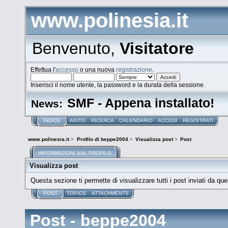
www.polinesia.it
Benvenuto,
Visitatore
Effettua l'
accesso
o una nuova
registrazione
.
Inserisci il nome utente, la password e la durata della sessione.
SMF - Appena installato!
News:
INDICE
AIUTO
RICERCA
CALENDARIO
ACCEDI
REGISTRATI
www.polinesia.it
>
Profilo di beppe2004
>
Visualizza post
>
Post
INFORMAZIONI SUL PROFILO
Visualizza post
Questa sezione ti permette di visualizzare tutti i post inviati da que
POST
TOPICS
ATTACHMENTS
Post - beppe2004