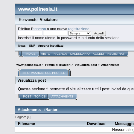
www.polinesia.it
Benvenuto,
Visitatore
Effettua l'
accesso
o una nuova
registrazione
.
Inserisci il nome utente, la password e la durata della sessione.
SMF - Appena installato!
News:
INDICE
AIUTO
RICERCA
CALENDARIO
ACCEDI
REGISTRATI
www.polinesia.it
>
Profilo di iRanieri
>
Visualizza post
>
Attachments
INFORMAZIONI SUL PROFILO
Visualizza post
Questa sezione ti permette di visualizzare tutti i post inviati da que
POST
TOPICS
ATTACHMENTS
Attachments - iRanieri
Pagine: [
1
]
Filename
Download
Messaggi
Nessun alleg