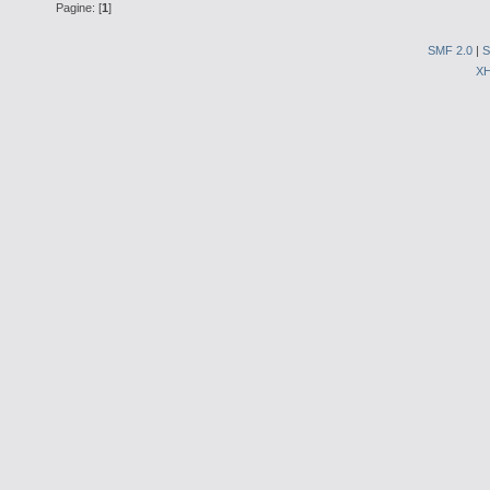
Pagine: [
1
]
SMF 2.0
|
S
X