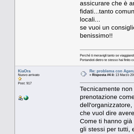
assicurare che è an
fidati...tanto comu
locali...
se vuoi un consigli
benissimo!!
Perché ti meravigli tanto se viaggiand
Portandoti dietro te stesso hai finito c
KiaOra
Re: problema con Agenz
Nuovo arrivato
«
Risposta #4 il:
13 Marzo 200
Post: 917
Tecnicamente non p
prenotazione come 
dell'organizzatore,
che vuol dire avere
Come ti hanno già d
gli stessi per tutt