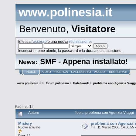
www.polinesia.it
Benvenuto,
Visitatore
Effettua l'
accesso
o una nuova
registrazione
.
Inserisci il nome utente, la password e la durata della sessione.
SMF - Appena installato!
News:
INDICE
AIUTO
RICERCA
CALENDARIO
ACCEDI
REGISTRATI
www.polinesia.it
>
forum polinesia
>
Patchwork
>
problema con Agenzia Viagg
Pagine: [
1
]
Autore
Topic: problema con Agenzia Viaggi (
Mistery
problema con Agenzia 
Nuovo arrivato
«
il:
11 Marzo 2008, 14:30:55 
Post: 12