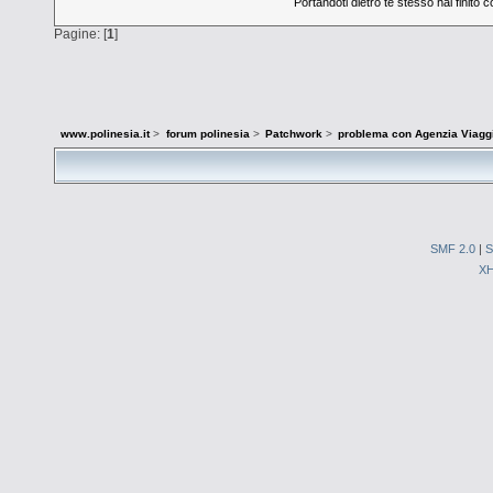
Portandoti dietro te stesso hai finito c
Pagine: [
1
]
www.polinesia.it
>
forum polinesia
>
Patchwork
>
problema con Agenzia Viagg
SMF 2.0
|
S
X