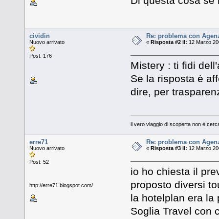
Di questa cosa se ne
cividin
Re: problema con Agenz
Nuovo arrivato
«
Risposta #2 il:
12 Marzo 200
Post: 176
Mistery : ti fidi de
Se la risposta è af
dire, per trasparenz
il vero viaggio di scoperta non è cer
erre71
Re: problema con Agenz
Nuovo arrivato
«
Risposta #3 il:
12 Marzo 200
Post: 52
io ho chiesta il pr
proposto diversi tou
http://erre71.blogspot.com/
la hotelplan era la 
Soglia Travel con c