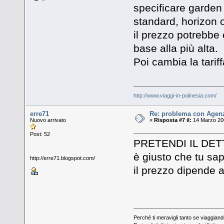
specificare garden
standard, horizon o
il prezzo potrebbe
base alla più alta.
Poi cambia la tariff
http://www.viaggi-in-polinesia.com/
erre71
Re: problema con Agenz
Nuovo arrivato
«
Risposta #7 il:
14 Marzo 200
Post: 52
PRETENDI IL DET
è giusto che tu sa
http://erre71.blogspot.com/
il prezzo dipende a
Perché ti meravigli tanto se viaggiand