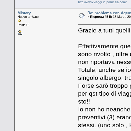
http://www.viaggi-in-polinesia.com/
Mistery
Re: problema con Agenz
Nuovo arrivato
«
Risposta #5 il:
13 Marzo 200
Post: 12
Grazie a tutti quel
Effettivamente quel
sono rivolto , oltre
non riportava ness
Totale, anche se io
singolo albergo, tr
Forse sarò troppo
per qst tipo di via
sto!!
Io non ho neanche 
preventivi (3) erano
stessi. (uno solo ,