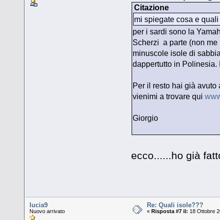
Citazione
mi spiegate cosa e quali
per i sardi sono la Yama
Scherzi a parte (non me 
minuscole isole di sabbia
dappertutto in Polinesia. 
Per il resto hai già avut
vienimi a trovare qui
www.
Giorgio
ecco......ho già fa
lucia9
Re: Quali isole???
Nuovo arrivato
«
Risposta #7 il:
18 Ottobre 2