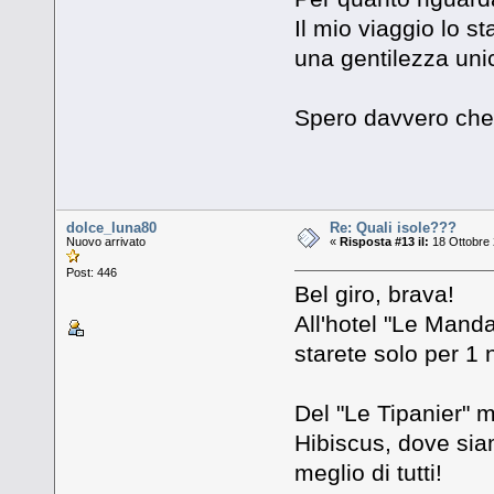
Il mio viaggio lo s
una gentilezza uni
Spero davvero che 
dolce_luna80
Re: Quali isole???
Nuovo arrivato
«
Risposta #13 il:
18 Ottobre 
Post: 446
Bel giro, brava!
All'hotel "Le Manda
starete solo per 1 
Del "Le Tipanier" m
Hibiscus, dove siam
meglio di tutti!