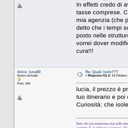
In effetti credo di 
tasse comprese. C
mia agenzia (che po
detto che i tempi s
posto nelle strutt
vorrei dover modifi
cura!!!
dolce_luna80
Re: Quali isole???
Nuovo arrivato
«
Risposta #11 il:
18 Ottobre 
Post: 446
lucia, il prezzo è 
tuo itinerario e po
Curiosità: che isol
Dato che non penseremo mai nello stess
condotta Ã¨ la tolleranza reciproca. (G