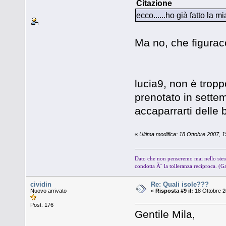
Citazione
ecco......ho già fatto la m
Ma no, che figurac
lucia9, non è tropp
prenotato in settem
accaparrarti delle 
«
Ultima modifica: 18 Ottobre 2007, 
Dato che non penseremo mai nello stess
condotta Ã¨ la tolleranza reciproca. (G
cividin
Re: Quali isole???
Nuovo arrivato
«
Risposta #9 il:
18 Ottobre 2
Post: 176
Gentile Mila,