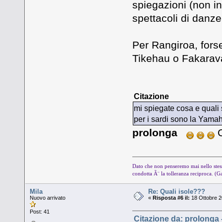
spiegazioni (non in 
spettacoli di danze.
Per Rangiroa, forse
Tikehau o Fakarav
Citazione
mi spiegate cosa e quali
per i sardi sono la Yama
prolonga
C
Dato che non penseremo mai nello stess
condotta Ã¨ la tolleranza reciproca. (G
Mila
Re: Quali isole???
Nuovo arrivato
«
Risposta #6 il:
18 Ottobre 2
Post: 41
Citazione da: prolonga 