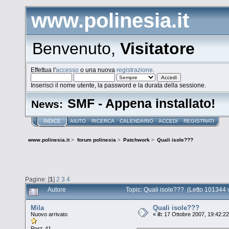
www.polinesia.it
Benvenuto,
Visitatore
Effettua l'
accesso
o una nuova
registrazione
.
Inserisci il nome utente, la password e la durata della sessione.
SMF - Appena installato!
News:
INDICE
AIUTO
RICERCA
CALENDARIO
ACCEDI
REGISTRATI
www.polinesia.it
>
forum polinesia
>
Patchwork
>
Quali isole???
Pagine: [
1
]
2
3
4
Autore
Topic: Quali isole??? (Letto 101344 v
Mila
Quali isole???
Nuovo arrivato
«
il:
17 Ottobre 2007, 19:42:22
Post: 41