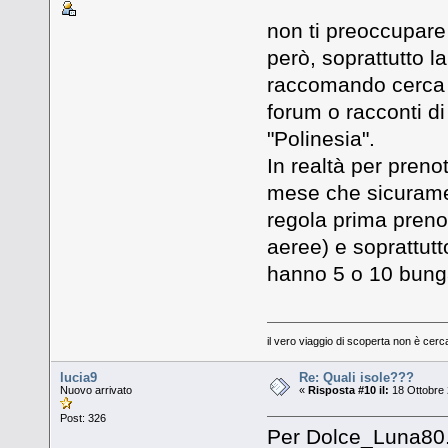
non ti preoccupare 
però, soprattutto l
raccomando cerca p
forum o racconti di
"Polinesia".
In realtà per prenot
mese che sicuramen
regola prima prenot
aeree) e soprattutt
hanno 5 o 10 bunga
il vero viaggio di scoperta non è cer
lucia9
Re: Quali isole???
Nuovo arrivato
«
Risposta #10 il:
18 Ottobre 
Post: 326
Per Dolce_Luna80