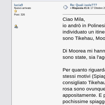
lucia9
Re: Quali isole???
Nuovo arrivato
«
Risposta #1 il:
17 Ottobre 2
Post: 326
Ciao Mila,
io andrò in Poline
individuato un itin
sono Tikehau, Moo
Di Moorea mi hanno
sono state, sia l'ag
Per quanto riguarda
stessi motivi (Spi
consigliato Tikeha
rosa sono ovunque 
appositamente. E p
pochissime spiagge