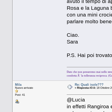
avuto il tempo di 
Rosa e la Laguna b
con una mini crocie
parlare molto bene
Ciao.
Sara
P.S. Hai poi trovato
Dato che non penseremo mai nello stess
condotta Ã¨ la tolleranza reciproca. (G
Mila
Re: Quali isole???
Nuovo arrivato
«
Risposta #3 il:
18 Ottobre 2
Post: 41
@Lucia
in effetti Rangiroa