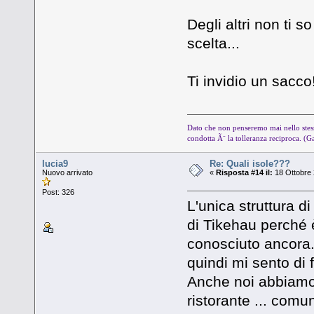
Degli altri non ti 
scelta...
Ti invidio un sacco!
Dato che non penseremo mai nello stess
condotta Ã¨ la tolleranza reciproca. (G
lucia9
Re: Quali isole???
Nuovo arrivato
«
Risposta #14 il:
18 Ottobre 
Post: 326
L'unica struttura d
di Tikehau perché 
conosciuto ancora.
quindi mi sento di 
Anche noi abbiamo 
ristorante ... com