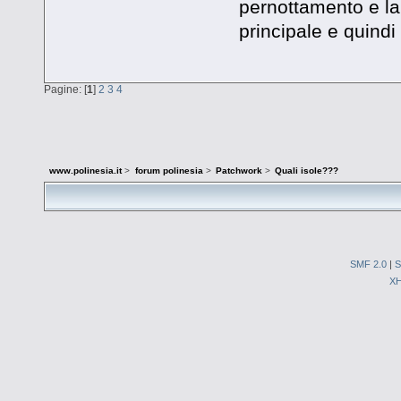
pernottamento e la 
principale e quindi
Pagine: [
1
]
2
3
4
www.polinesia.it
>
forum polinesia
>
Patchwork
>
Quali isole???
SMF 2.0
|
S
X