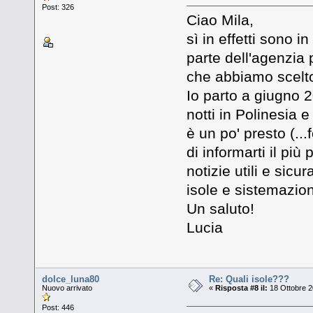
Post: 326
Ciao Mila,
sì in effetti sono 
parte dell'agenzia 
che abbiamo scelto
Io parto a giugno 2
notti in Polinesia 
è un po' presto (.
di informarti il più
notizie utili e sicu
isole e sistemazion
Un saluto!
Lucia
dolce_luna80
Re: Quali isole???
Nuovo arrivato
«
Risposta #8 il:
18 Ottobre 2
Post: 446