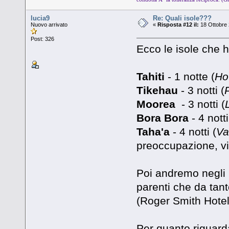
lucia9
Re: Quali isole???
Nuovo arrivato
«
Risposta #12 il:
18 Ottobre 
Post: 326
Ecco le isole che ho
Tahiti
- 1 notte (
Ho
Tikehau
- 3 notti (
Moorea
- 3 notti (
Bora Bora
- 4 notti
Taha'a
- 4 notti (
Va
preoccupazione, vi
Poi andremo negli S
parenti che da tant
(Roger Smith Hotel
Per quanto riguarda