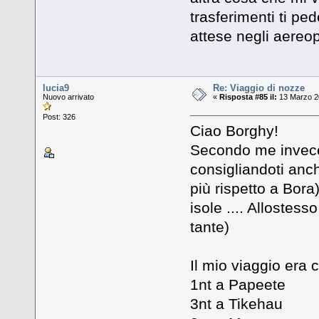
trasferimenti ti pe
attese negli aereop
lucia9
Re: Viaggio di nozze
Nuovo arrivato
«
Risposta #85 il:
13 Marzo 20
Post: 326
Ciao Borghy!
Secondo me invece 
consigliandoti anch
più rispetto a Bora)
isole .... Alloste
tante)
Il mio viaggio era c
1nt a Papeete
3nt a Tikehau