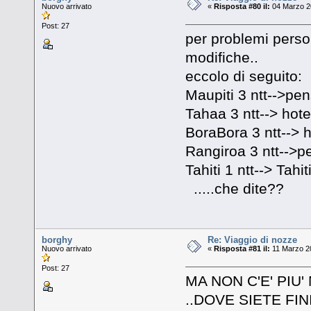
Nuovo arrivato
«
Risposta #80 il:
04 Marzo 20
Post: 27
per problemi persona
modifiche..
eccolo di seguito:
Maupiti 3 ntt-->pen
Tahaa 3 ntt--> hot
BoraBora 3 ntt--> h
Rangiroa 3 ntt-->p
Tahiti 1 ntt--> Tahit
.....che dite??
borghy
Re: Viaggio di nozze
Nuovo arrivato
«
Risposta #81 il:
11 Marzo 20
Post: 27
MA NON C'E' PI
..DOVE SIETE FIN