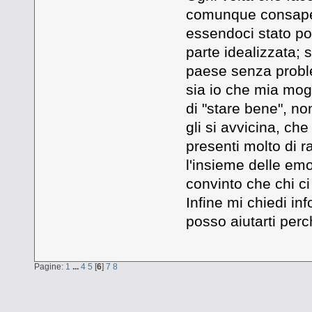
comunque consapev
essendoci stato po
parte idealizzata;
paese senza proble
sia io che mia mog
di "stare bene", n
gli si avvicina, ch
presenti molto di 
l'insieme delle em
convinto che chi ci
Infine mi chiedi i
posso aiutarti perc
Pagine:
1
...
4
5
[
6
]
7
8