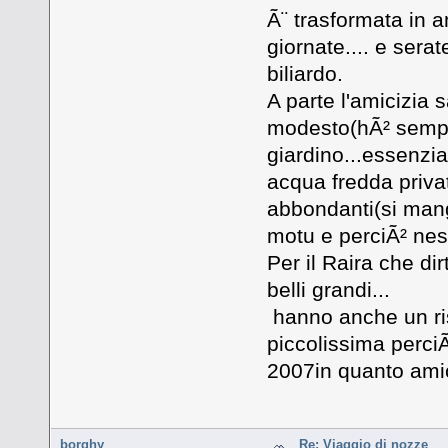
Ã¨ trasformata in 
giornate.... e sera
biliardo.
A parte l'amicizia 
modesto(hÃ² sempre
giardino...essenzia
acqua fredda priva
abbondanti(si mang
motu e perciÃ² nes
Per il Raira che di
belli grandi...
hanno anche un ris
piccolissima perciÃ
2007in quanto amic
borghy
Re: Viaggio di nozze