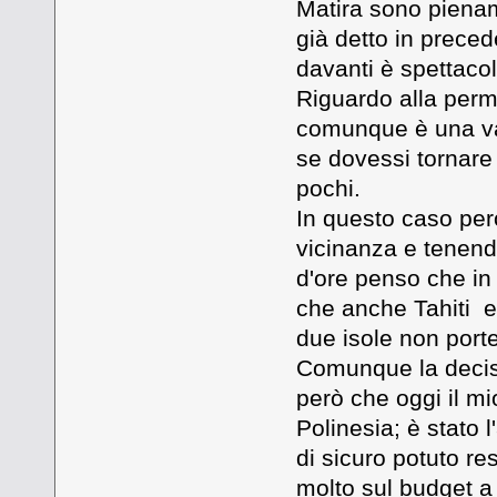
Matira sono pienam
già detto in prece
davanti è spettacol
Riguardo alla perm
comunque è una val
se dovessi tornare 
pochi.
In questo caso per
vicinanza e tenendo
d'ore penso che in t
che anche Tahiti e
due isole non port
Comunque la decis
però che oggi il mi
Polinesia; è stato 
di sicuro potuto re
molto sul budget a