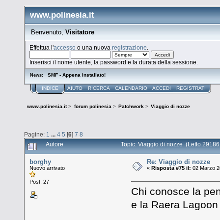
www.polinesia.it
Benvenuto,
Visitatore
Effettua l'
accesso
o una nuova
registrazione
.
Inserisci il nome utente, la password e la durata della sessione.
SMF - Appena installato!
News:
INDICE
AIUTO
RICERCA
CALENDARIO
ACCEDI
REGISTRATI
www.polinesia.it
>
forum polinesia
>
Patchwork
>
Viaggio di nozze
Pagine:
1
...
4
5
[
6
]
7
8
Autore
Topic: Viaggio di nozze (Letto 29186
borghy
Re: Viaggio di nozze
Nuovo arrivato
«
Risposta #75 il:
02 Marzo 20
Post: 27
Chi conosce la pe
e la Raera Lagoon