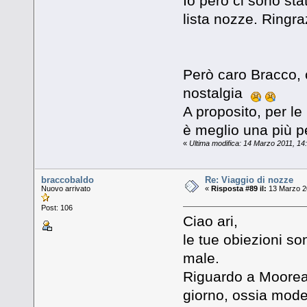
Io però ci sono st
lista nozze. Ringraz
Però caro Bracco, 
nostalgia
A proposito, per l
è meglio una più 
«
Ultima modifica: 14 Marzo 2011, 14:
braccobaldo
Re: Viaggio di nozze
Nuovo arrivato
«
Risposta #89 il:
13 Marzo 20
Post: 106
Ciao ari,
le tue obiezioni so
male.
Riguardo a Moorea 
giorno, ossia model