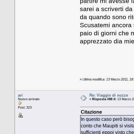
partire mi avesse f
sarei a scriverti d
da quando sono rit
Scusatemi ancora 
paio di giorni che
apprezzato dia miei
«
Ultima modifica: 13 Marzo 2011, 18
ari
Re: Viaggio di nozze
Nuovo arrivato
«
Risposta #88 il:
13 Marzo 20
Post: 323
Citazione
In questo caso però bisog
conto che Maupiti si visit
sufficienti eppoi visto c