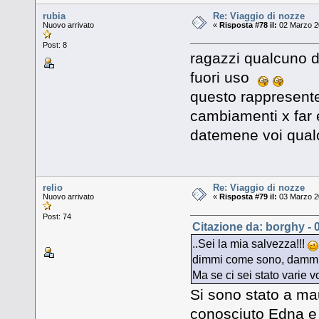
rubia
Re: Viaggio di nozze
Nuovo arrivato
«
Risposta #78 il:
02 Marzo 20
Post: 8
ragazzi qualcuno di
fuori uso
questo rappresentere
cambiamenti x far e
datemene voi qual
relio
Re: Viaggio di nozze
Nuovo arrivato
«
Risposta #79 il:
03 Marzo 20
Post: 74
Citazione da: borghy - 
..Sei la mia salvezza!!!
dimmi come sono, dammi l
Ma se ci sei stato varie v
Si sono stato a ma
conosciuto Edna e 