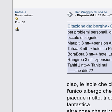
bathala
Re: Viaggio di nozze
Nuovo arrivato
«
Risposta #84 il:
13 Marzo 20
Post: 33
Citazione da: borghy - 
per problemi personali, di
eccolo di seguito:
Maupiti 3 ntt-->pension A
Tahaa 3 ntt--> hotel La P
BoraBora 3 ntt--> hotel L
Rangiroa 3 ntt-->pensio
Tahiti 1 ntt--> Tahiti nui
.....che dite??
ciao, le isole che 
l'unico albergo che
piacque molto. ti co
fantastica.
altra cosa che mi v