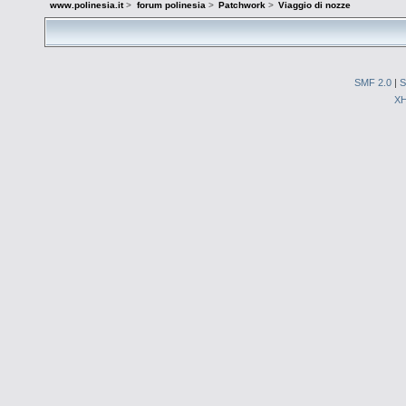
www.polinesia.it
>
forum polinesia
>
Patchwork
>
Viaggio di nozze
SMF 2.0
|
S
X