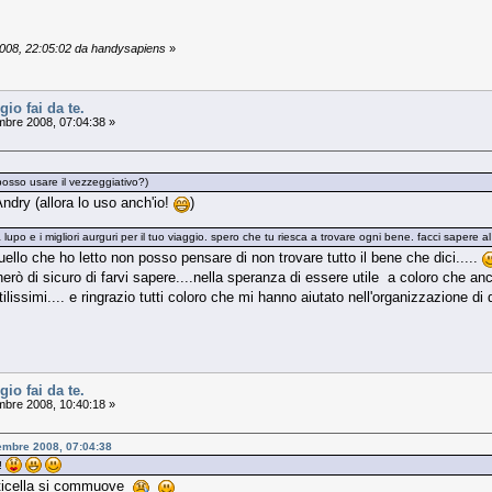
2008, 22:05:02 da handysapiens
»
gio fai da te.
mbre 2008, 07:04:38 »
posso usare il vezzeggiativo?)
ndry (allora lo uso anch'io!
)
upo e i migliori aurguri per il tuo viaggio. spero che tu riesca a trovare ogni bene. facci sapere al
ello che ho letto non posso pensare di non trovare tutto il bene che dici.....
erò di sicuro di farvi sapere....nella speranza di essere utile a coloro che anc
tilissimi.... e ringrazio tutti coloro che mi hanno aiutato nell'organizzazione di
gio fai da te.
mbre 2008, 10:40:18 »
tembre 2008, 07:04:38
!!
ticella si commuove