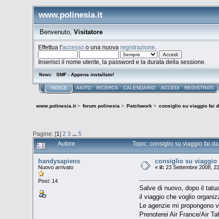
www.polinesia.it
Benvenuto,
Visitatore
Effettua l'
accesso
o una nuova
registrazione
.
Inserisci il nome utente, la password e la durata della sessione.
SMF - Appena installato!
News:
INDICE
AIUTO
RICERCA
CALENDARIO
ACCEDI
REGISTRATI
www.polinesia.it
>
forum polinesia
>
Patchwork
>
consiglio su viaggio fai d
Pagine: [
1
]
2
3
...
5
Autore
Topic: consiglio su viaggio fai da
handysapiens
consiglio su viaggio f
Nuovo arrivato
«
il:
23 Settembre 2008, 22
Post: 14
Salve di nuovo, dopo il tatu
il viaggio che voglio organi
Le agenzie mi propongono visi
Prenoterei Air France/Air Ta