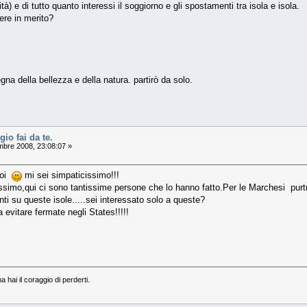
à) e di tutto quanto interessi il soggiorno e gli spostamenti tra isola e isola.
rere in merito?
egna della bellezza e della natura. partirò da solo.
gio fai da te.
mbre 2008, 23:08:07 »
noi
mi sei simpaticissimo!!!
ilissimo,qui ci sono tantissime persone che lo hanno fatto.Per le Marchesi purt
nti su queste isole.....sei interessato solo a queste?
evitare fermate negli States!!!!!
ma hai il coraggio di perderti.