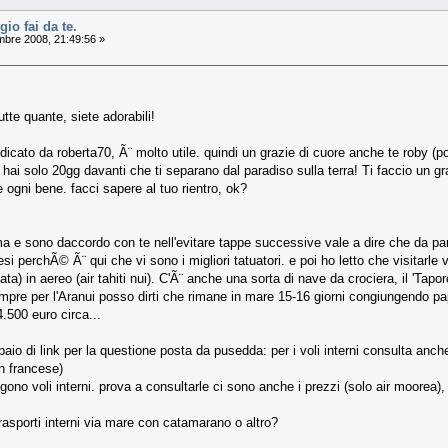
gio fai da te.
mbre 2008, 21:49:56 »
tte quante, siete adorabili!
ndicato da roberta70, Ã¨ molto utile. quindi un grazie di cuore anche te roby (
hai solo 20gg davanti che ti separano dal paradiso sulla terra! Ti faccio un gra
 ogni bene. facci sapere al tuo rientro, ok?
 e sono daccordo con te nell'evitare tappe successive vale a dire che da parigi 
i perchÃ© Ã¨ qui che vi sono i migliori tatuatori. e poi ho letto che visitarle 
ata) in aereo (air tahiti nui). C'Ã¨ anche una sorta di nave da crociera, il 'Tapor
empre per l'Aranui posso dirti che rimane in mare 15-16 giorni congiungendo pap
4.500 euro circa...
aio di link per la questione posta da pusedda: per i voli interni consulta anch
n francese)
no voli interni. prova a consultarle ci sono anche i prezzi (solo air moorea),
 trasporti interni via mare con catamarano o altro?