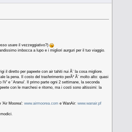
posso usare il vezzeggiativo?)
ndissimo imbocca a lupo e i migliori aurguri per il tuo viaggio.
il diretto per papeete con air tahiti nui Ã¨ la cosa migliore.
vale la pena. Il costo del trasferimento perÃ² Ã¨ molto alto: quasi
o IV' e ' Aranui'. Il primo parte ogni 2 settimane, la seconda
eete con le marchesi e ritorno, ma i costi sono altissimi: la
e 'Air Moorea':
www.airmoorea.com
e WanAir:
www.wanair.pf
 modici.