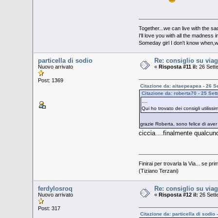
Together...we can live with the s
I'll love you with all the madness 
Someday girl I don't know when,we'
particella di sodio
Re: consiglio su viag
Nuovo arrivato
«
Risposta #11 il:
26 Sett
Post: 1369
Citazione da: aitaepeapea - 26 S
Citazione da: roberta70 - 25 Se
....
Qui ho trovato dei consigli utilissi
grazie Roberta, sono felice di ave
ciccia....finalmente qualcu
Finirai per trovarla la Via... se pri
(Tiziano Terzani)
ferdylosroq
Re: consiglio su viag
Nuovo arrivato
«
Risposta #12 il:
26 Sett
Post: 317
Citazione da: particella di sodio