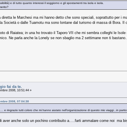
ilità) e di tutto quanto interessi il soggiorno e gli spostamenti tra isola e isola.
merito?
diretta le Marchesi ma mi hanno detto che sono speciali, soprattutto per i m
lla Società o dalle Tuamotu ma sono lontane dal turismo di massa di Bora. Il c
oto di Raiatea; in una ho trovato il Taporo VII che mi sembra colleghi le Isole
co. Ne parla anche la Lonely se non sbaglio ma 2 settimane non ti bastano..
gio fai da te.
embre 2008, 10:51:44 »
tembre 2008, 07:04:38
i.... e ringrazio tutti coloro che mi hanno aiutato nell'organizzazione di questo mio viaggi...in parti
di aver anche solo un pochino contribuito a.....farti ammalare come noi ma bis