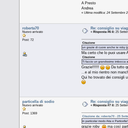
A Presto
Andrea
«
Ultima modifica: 24 Settembre 
roberta70
Re: consiglio su viag
Nuovo arrivato
«
Risposta #6 il:
25 Sette
Post: 72
Citazione
un grazie di cuore anche te roby (
Ma certo che lo puoi usare A
Citazione
Ti faccio un grandissimo imbocca a l
Grazie!!!!!!
Da tutto qu
...e al mio rientro non manch
Qui ho trovato dei consigli u
particella di sodio
Re: consiglio su viag
Nuovo arrivato
«
Risposta #7 il:
25 Sette
Post: 1369
Citazione da: roberta70 - 25 Set
in particolar modo Aita e Particella
grazie roby
ma così par