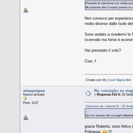
Prevedo le marchesi con molta possib
Mi potreste dire il vostro parere in 
Non conosco per esperienza 
molto diverse dalle Isole de
Sono andato a rivedermi le f
scomodo ma forse è economi
Hai prenotato il volo?
Ciao, f.
Creato con
My Cool Signs.Net
aitaepeapea
Re: consiglio su viag
Nuovo arrivato
«
Risposta #10 il:
26 Sett
Post: 1137
Citazione da: roberta70 - 25 Set
....
Qui ho trovato dei consigli utilissim
grazie Roberta, sono felice 
Polinesia
!!!