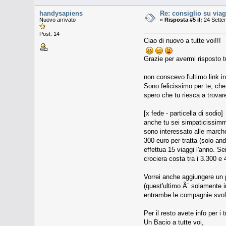
handysapiens
Re: consiglio su viag
Nuovo arrivato
«
Risposta #5 il:
24 Sette
Post: 14
Ciao di nuovo a tutte voi!!!
Grazie per avermi risposto tu
non conscevo l'ultimo link i
Sono felicissimo per te, che 
spero che tu riesca a trovare
[x fede - particella di sodio]
anche tu sei simpaticissimma
sono interessato alle marches
300 euro per tratta (solo and
effettua 15 viaggi l'anno. S
crociera costa tra i 3.300 e 
Vorrei anche aggiungere un p
(quest'ultimo Ã¨ solamente i
entrambe le compagnie svolgo
Per il resto avete info per i
Un Bacio a tutte voi,