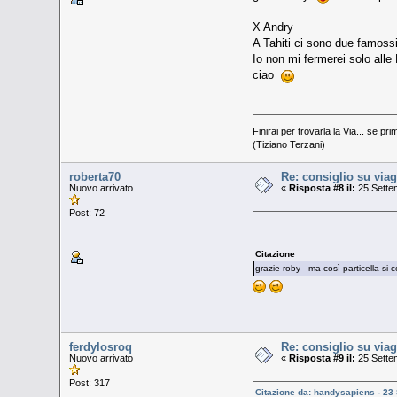
X Andry
A Tahiti ci sono due famossi
Io non mi fermerei solo all
ciao
Finirai per trovarla la Via... se pri
(Tiziano Terzani)
roberta70
Re: consiglio su viag
Nuovo arrivato
«
Risposta #8 il:
25 Sette
Post: 72
Citazione
grazie roby ma così particella si
ferdylosroq
Re: consiglio su viag
Nuovo arrivato
«
Risposta #9 il:
25 Sette
Post: 317
Citazione da: handysapiens - 23