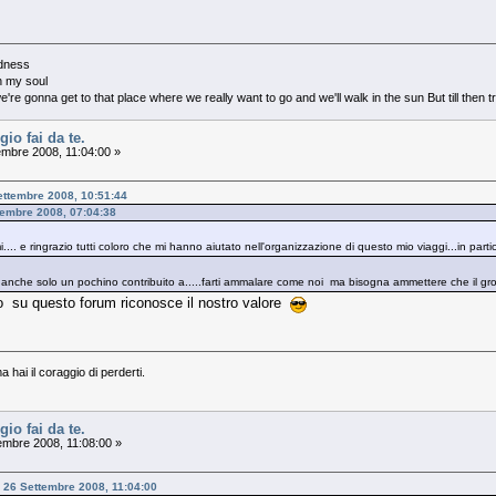
adness
in my soul
re gonna get to that place where we really want to go and we'll walk in the sun But till then
gio fai da te.
embre 2008, 11:04:00 »
ettembre 2008, 10:51:44
ttembre 2008, 07:04:38
mi.... e ringrazio tutti coloro che mi hanno aiutato nell'organizzazione di questo mio viaggi...in part
r anche solo un pochino contribuito a.....farti ammalare come noi ma bisogna ammettere che il gros
no su questo forum riconosce il nostro valore
ma hai il coraggio di perderti.
gio fai da te.
embre 2008, 11:08:00 »
 - 26 Settembre 2008, 11:04:00