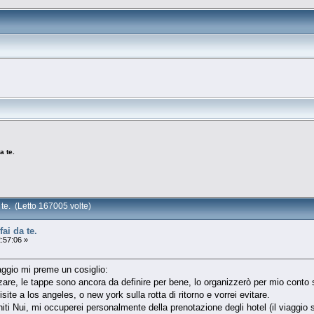
a te.
 te. (Letto 167005 volte)
ai da te.
:57:06 »
aggio mi preme un cosiglio:
zzare, le tappe sono ancora da definire per bene, lo organizzerò per mio cont
te a los angeles, o new york sulla rotta di ritorno e vorrei evitare.
hiti Nui, mi occuperei personalmente della prenotazione degli hotel (il viaggio 