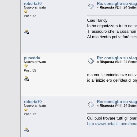
roberta70
Re: consiglio su viag
Nuovo arrivato
«
Risposta #2 il:
24 Sette
Post: 72
Ciao Handy
Io ho organizzato tutto da so
Ti assicuro che la cosa non è 
Al mio rientro poi vi farò si
pusedda
Re: consiglio su viag
Nuovo arrivato
«
Risposta #3 il:
24 Sette
Post: 55
ma con le coincidenze dei vo
io all'inizio ero dell'idea d
roberta70
Re: consiglio su viag
Nuovo arrivato
«
Risposta #4 il:
24 Sette
Post: 72
Qui puoi trovare tutti gli ora
http://www.airtahiti.aero/hor