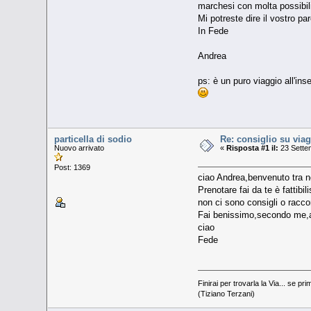
marchesi con molta possibilit
Mi potreste dire il vostro pa
In Fede
Andrea
ps: è un puro viaggio all'ins
particella di sodio
Re: consiglio su viag
Nuovo arrivato
«
Risposta #1 il:
23 Sette
Post: 1369
ciao Andrea,benvenuto tra 
Prenotare fai da te è fattib
non ci sono consigli o racco
Fai benissimo,secondo me,a 
ciao
Fede
Finirai per trovarla la Via... se pri
(Tiziano Terzani)