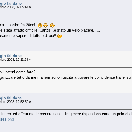
gio fai da te.
mbre 2008, 07:05:47 »
la....partirò fra 20gg!!
stata affatto difficile....anzi!...è stato un vero piacere......
curamente sapere di tutto e di più!!
gio fai da te.
mbre 2008, 10:11:28 »
li interni come fate?
i organizzare tutto da me,ma non sono riuscita a trovare le coincidenze tra le is
gio fai da te.
mbre 2008, 12:52:50 »
ri interni ed effettuare le prenotazioni....In genere rispondono entro un paio di gi
aires.php