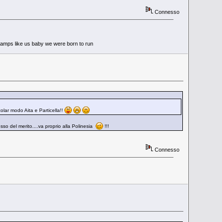
Connesso
 tramps like us baby we were born to run
icolar modo Aita e Particella!!
so del merito....va proprio alla Polinesia
!!!
Connesso