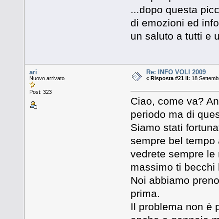
...dopo questa pic
di emozioni ed inf
un saluto a tutti e u
ari
Re: INFO VOLI 2009
Nuovo arrivato
«
Risposta #21 il:
18 Settembr
Post: 323
Ciao, come va? Anc
periodo ma di ques
Siamo stati fortun
sempre bel tempo a
vedrete sempre le n
massimo ti becchi l
Noi abbiamo prenot
prima.
Il problema non è 