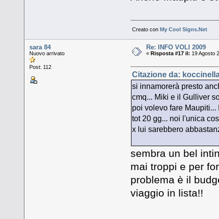
Creato con
My Cool Signs.Net
sara 84
Re: INFO VOLI 2009
Nuovo arrivato
«
Risposta #17 il:
19 Agosto 2
Post: 112
Citazione da: koccinell
si innamorerà presto anch
cmq... Miki e il Gulliver s
poi volevo fare Maupiti...
tot 20 gg... noi l'unica cos
x lui sarebbero abbastanz
sembra un bel inti
mai troppi e per fo
problema è il budget
viaggio in lista!!