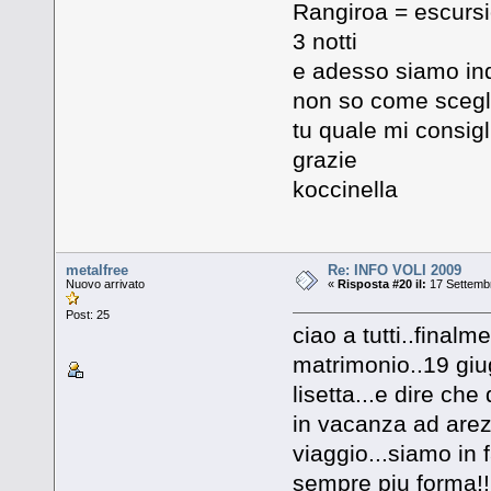
Rangiroa = escursi
3 notti
e adesso siamo ind
non so come scegli
tu quale mi consigl
grazie
koccinella
metalfree
Re: INFO VOLI 2009
Nuovo arrivato
«
Risposta #20 il:
17 Settembr
Post: 25
ciao a tutti..final
matrimonio..19 giug
lisetta...e dire ch
in vacanza ad arez
viaggio...siamo in
sempre piu forma!!