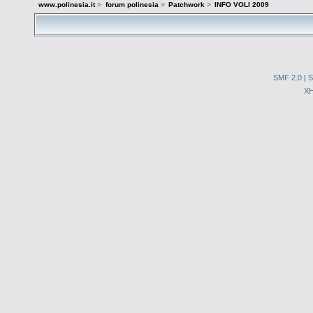
www.polinesia.it
>
forum polinesia
>
Patchwork
>
INFO VOLI 2009
SMF 2.0
|
S
X