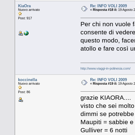
KiaOra
Re: INFO VOLI 2009
Nuovo arrivato
«
Risposta #18 il:
19 Agosto 2
Post: 917
Per chi non vuole f
consente di vedere 
questo modo, facend
atollo e fare così 
http://www.viaggi-in-polinesia.com/
koccinella
Re: INFO VOLI 2009
Nuovo arrivato
«
Risposta #19 il:
19 Agosto 2
Post: 86
grazie KIAORA....
visto che sei molto
dimmi se potrebbe a
Maupiti = sabbie e
Gulliver = 6 notti