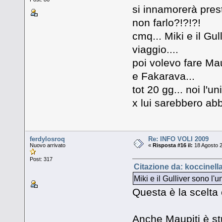
si innamorerà pres
non farlo?!?!?!
cmq... Miki e il Gul
viaggio....
poi volevo fare Mau
e Fakarava...
tot 20 gg... noi l'u
x lui sarebbero ab
ferdylosroq
Re: INFO VOLI 2009
Nuovo arrivato
«
Risposta #16 il:
18 Agosto 2
Post: 317
Citazione da: koccinell
Miki e il Gulliver sono l'u
Questa è la scelta
Anche Maupiti è s