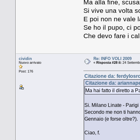
Ma alla fine, scusate 
Si vive una volta s
E poi non ne vale 
Se ho il pupo, ci po
Che devo fare i calco
cividin
Re: INFO VOLI 2009
Nuovo arrivato
«
Risposta #28 il:
24 Settembr
Post: 176
Citazione da: ferdylosr
Citazione da: ariannape
Ma hai fatto il diretto a 
Si. Milano Linate - Parig
Secondo me non ti hanno 
Gennaio (e forse oltre?).
Ciao, f.