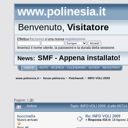
www.polinesia.it
Benvenuto,
Visitatore
Effettua l'
accesso
o una nuova
registrazione
.
Inserisci il nome utente, la password e la durata della sessione.
SMF - Appena installato!
News:
INDICE
AIUTO
RICERCA
CALENDARIO
ACCEDI
REGISTRATI
www.polinesia.it
>
forum polinesia
>
Patchwork
>
INFO VOLI 2009
Pagine:
1
[
2
]
Autore
Topic: INFO VOLI 2009 (Letto 66714 
koccinella
Re: INFO VOLI 2009
Nuovo arrivato
«
Risposta #15 il:
18 Agosto 2
Post: 86