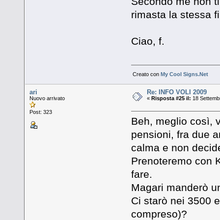
Secondo me non ti
rimasta la stessa f
Ciao, f.
Creato con
My Cool Signs.Net
ari
Re: INFO VOLI 2009
Nuovo arrivato
«
Risposta #25 il:
18 Settembr
Post: 323
Beh, meglio così, 
pensioni, fra due 
calma e non decide
Prenoteremo con K
fare.
Magari manderò un 
Ci starò nei 3500 e
compreso)?