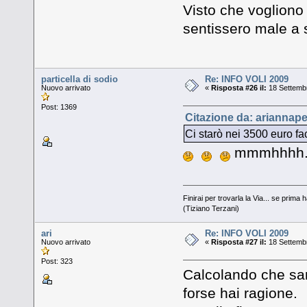
Visto che vogliono 
sentissero male a s
particella di sodio
Re: INFO VOLI 2009
Nuovo arrivato
«
Risposta #26 il:
18 Settembr
Post: 1369
Citazione da: ariannape
Ci starò nei 3500 euro f
mmmhhhh...
Finirai per trovarla la Via... se prima h
(Tiziano Terzani)
ari
Re: INFO VOLI 2009
Nuovo arrivato
«
Risposta #27 il:
18 Settembr
Post: 323
Calcolando che sarà
forse hai ragione.