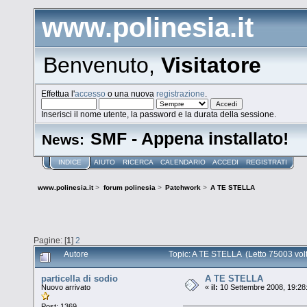
www.polinesia.it
Benvenuto,
Visitatore
Effettua l'
accesso
o una nuova
registrazione
.
Inserisci il nome utente, la password e la durata della sessione.
SMF - Appena installato!
News:
INDICE
AIUTO
RICERCA
CALENDARIO
ACCEDI
REGISTRATI
www.polinesia.it
>
forum polinesia
>
Patchwork
>
A TE STELLA
Pagine: [
1
]
2
Autore
Topic: A TE STELLA (Letto 75003 vol
particella di sodio
A TE STELLA
Nuovo arrivato
«
il:
10 Settembre 2008, 19:28
Post: 1369