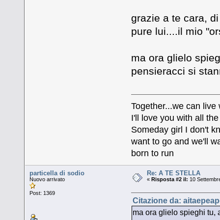
grazie a te cara, d
pure lui....il mio "
ma ora glielo spieg
pensieracci si sta
Together...we can live
I'll love you with all 
Someday girl I don't k
want to go and we'll wa
born to run
particella di sodio
Re: A TE STELLA
Nuovo arrivato
«
Risposta #2 il:
10 Settembre
Post: 1369
Citazione da: aitaepeap
ma ora glielo spieghi tu,