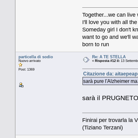
Together...we can live
I'll love you with all 
Someday girl I don't k
want to go and we'll wa
born to run
particella di sodio
Re: A TE STELLA
Nuovo arrivato
«
Risposta #12 il:
13 Settembr
Post: 1369
Citazione da: aitaepeap
sarà pure l'Alzheimer ma.
sarà il PRUGNE
Finirai per trovarla la V
(Tiziano Terzani)