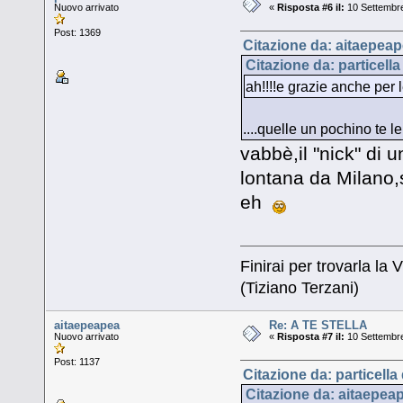
Nuovo arrivato
«
Risposta #6 il:
10 Settembre
Post: 1369
Citazione da: aitaepeap
Citazione da: particell
ah!!!!e grazie anche per 
....quelle un pochino te l
vabbè,il "nick" di u
lontana da Milano,
eh
Finirai per trovarla la V
(Tiziano Terzani)
aitaepeapea
Re: A TE STELLA
Nuovo arrivato
«
Risposta #7 il:
10 Settembre
Post: 1137
Citazione da: particella
Citazione da: aitaepea