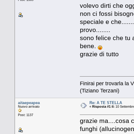
volevo dirti che o
non ci fossi bisogn
speciale e che.....
provo........
sono felice che tu a
bene.
grazie di tutto
Finirai per trovarla la V
(Tiziano Terzani)
aitaepeapea
Re: A TE STELLA
Nuovo arrivato
«
Risposta #1 il:
10 Settembre
Post: 1137
grazie ma....cosa c
funghi (allucinoge