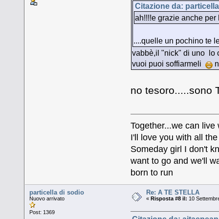
Citazione da: particell
ah!!!!e grazie anche per
....quelle un pochino te l
vabbè,il "nick" di uno lo c
vuoi puoi soffiarmeli
n
no tesoro.....sono
Together...we can live
I'll love you with all 
Someday girl I don't k
want to go and we'll wa
born to run
particella di sodio
Re: A TE STELLA
Nuovo arrivato
«
Risposta #8 il:
10 Settembre
Post: 1369