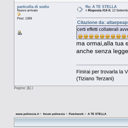
particella di sodio
Re: A TE STELLA
Nuovo arrivato
«
Risposta #14 il:
13 Settembr
Post: 1369
Citazione da: aitaepeap
certi effetti collaterali a
ma ormai,alla tua
anche senza legger
Finirai per trovarla la V
(Tiziano Terzani)
Pagine: [
1
]
2
www.polinesia.it
>
forum polinesia
>
Patchwork
>
A TE STELLA