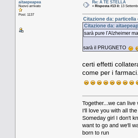
aitaepeapea
Re: A TE STELLA
Nuovo arrivato
«
Risposta #13 il:
13 Settembr
Post: 1137
Citazione da: particella
Citazione da: aitaepea
sarà pure l'Alzheimer ma
sarà il PRUGNETO
certi effetti collat
come per i farmaci..
Together...we can live
I'll love you with all 
Someday girl I don't k
want to go and we'll wa
born to run