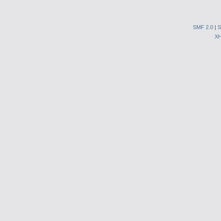
SMF 2.0
|
S
X