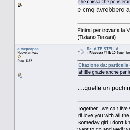
che chissà che pensierac
e cmq avrebbero 
Finirai per trovarla la V
(Tiziano Terzani)
aitaepeapea
Re: A TE STELLA
Nuovo arrivato
«
Risposta #4 il:
10 Settembre
Post: 1137
Citazione da: particella
ah!!!!e grazie anche per 
....quelle un pochi
Together...we can live
I'll love you with all 
Someday girl I don't k
want to go and we'll wa