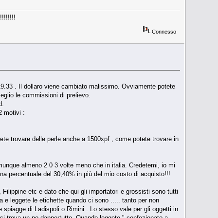
!!!!!!
Connesso
 119.33 . Il dollaro viene cambiato malissimo. Ovviamente potete
glio le commissioni di prelievo.
d.
 motivi :
tete trovare delle perle anche a 1500xpf , come potete trovare in
omunque almeno 2 0 3 volte meno che in italia. Credetemi, io mi
una percentuale del 30,40% in più del mio costo di acquisto!!!
ilippine etc e dato che qui gli importatori e grossisti sono tutti
 e leggete le etichette quando ci sono ..... tanto per non
 spiagge di Ladispoli o Rimini . Lo stesso vale per gli oggetti in
 e si trova un po dappertutto. Quando leggete " confezionato a