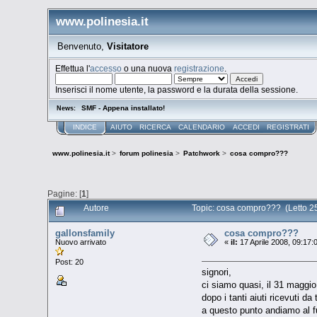
www.polinesia.it
Benvenuto,
Visitatore
Effettua l'
accesso
o una nuova
registrazione
.
Inserisci il nome utente, la password e la durata della sessione.
SMF - Appena installato!
News:
INDICE
AIUTO
RICERCA
CALENDARIO
ACCEDI
REGISTRATI
www.polinesia.it
>
forum polinesia
>
Patchwork
>
cosa compro???
Pagine: [
1
]
Autore
Topic: cosa compro??? (Letto 25
gallonsfamily
cosa compro???
Nuovo arrivato
«
il:
17 Aprile 2008, 09:17:
Post: 20
signori,
ci siamo quasi, il 31 maggio
dopo i tanti aiuti ricevuti da
a questo punto andiamo al fut