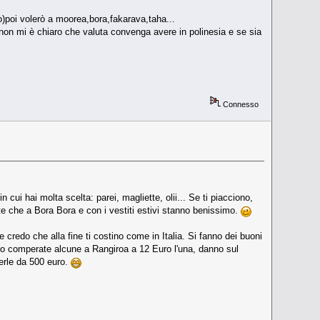
o)poi volerò a moorea,bora,fakarava,taha...
a non mi è chiaro che valuta convenga avere in polinesia e se sia
Connesso
cui hai molta scelta: parei, magliette, olii... Se ti piacciono,
e che a Bora Bora e con i vestiti estivi stanno benissimo.
credo che alla fine ti costino come in Italia. Si fanno dei buoni
vevo comperate alcune a Rangiroa a 12 Euro l'una, danno sul
erle da 500 euro.