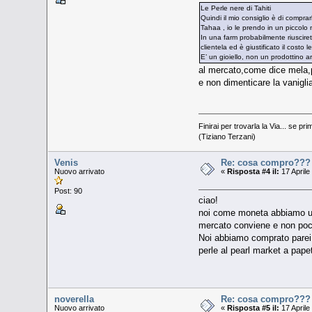
Le Perle nere di Tahiti
Quindi il mio consiglio è di compra
Tahaa , io le prendo in un piccolo 
In una farm probabilmente riuscire
clientela ed è giustificato il costo 
E’ un gioiello, non un prodottino 
al mercato,come dice mela,pa
e non dimenticare la vanig
Finirai per trovarla la Via... se pri
(Tiziano Terzani)
Venis
Re: cosa compro???
Nuovo arrivato
«
Risposta #4 il:
17 Aprile
Post: 90
ciao!
noi come moneta abbiamo usat
mercato conviene e non poc
Noi abbiamo comprato parei, 
perle al pearl market a papet
noverella
Re: cosa compro???
Nuovo arrivato
«
Risposta #5 il:
17 Aprile