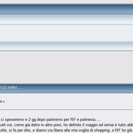
122 volte)
09 »
 ci sposeremo e 2 gg dopo partiremo per NY e polinesia.....
 tutti voi, come già detto in altro post, ho definito il viaggio ed ormai è tutto a
ile, si fa per dire, e diamo via libera alla mia voglia di shopping..a NY ho già