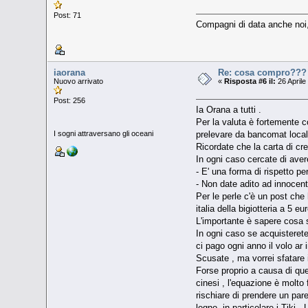
Post: 71
Compagni di data anche noi, 
iaorana
Re: cosa compro???
Nuovo arrivato
«
Risposta #6 il:
26 Aprile
Post: 256
Ia Orana a tutti .
Per la valuta è fortemente c
I sogni attraversano gli oceani
prelevare da bancomat locali
Ricordate che la carta di cr
In ogni caso cercate di aver
- E' una forma di rispetto pe
- Non date adito ad innocent
Per le perle c'è un post che
italia della bigiotteria a 5 eur
L'importante è sapere cosa s
In ogni caso se acquisterete
ci pago ogni anno il volo ar
Scusate , ma vorrei sfatare 
Forse proprio a causa di ques
cinesi , l'equazione è molto
rischiare di prendere un pare
legno, in particolare i Tiki