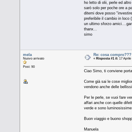
ho letto di olii, perle ed alt
sarò solo per poche ore a p
ditemi dove posso "investire
preferibile il cambio in loco
un ultimo sforzo amici....gara
thanx...
simo
mela
Re: cosa compro???
Nuovo arrivato
«
Risposta #1 il:
17 Aprile
Post: 90
Ciao Simo, ti conviene port
Come già sai le cose migliori
vendono anche delle bellissi
Per le perle, se vuoi fare v
affari anche con quelle dife
verde e sono luminosissime.
Buon viaggio e buono shopp
Manuela