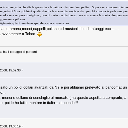
rle in un negozio che dia la garanzia e la fattura o in una farm perlier . Dopo aver comperato tant
negozio di Bora poiché è quello che ha la scelta più ampia e ciò , perché compra le perle una per 
te ad avere un prezzo migliore , non di molto ma più basso , ma non avrete la scelta che può aver
leggermente più alto.
artigianale quindi conviene spendere con accuratezza.
rei,tamanu,monoi,cappelli,collane,cd musicali,libri di tatuaggi ecc.......
lia,ovviamente a Tahaa
ma hai il coraggio di perderti.
 2008, 15:52:38 »
o un po' di dollari avanzati da NY e poi abbiamo prelevato al bancomat un po'
o...
monoi e collane di conchiglie al mercato (ma queste aspetta a comprarle, a noi 
e, poi le ho fatte montare in italia... stupende!!!
 2008, 19:36:19 »