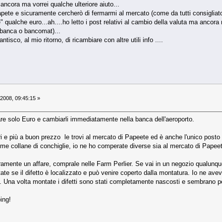
ro ancora ma vorrei qualche ulteriore aiuto...
apete e sicuramente cercherò di fermarmi al mercato (come da tutti consigliat
" qualche euro...ah....ho letto i post relativi al cambio della valuta ma ancor
 (banca o bancomat)...
ntisco, al mio ritorno, di ricambiare con altre utili info ....
 2008, 09:45:15 »
are solo Euro e cambiarli immediatamente nella banca dell'aeroporto.
 e più a buon prezzo le trovi al mercato di Papeete ed è anche l'unico posto in 
me collane di conchiglie, io ne ho comperate diverse sia al mercato di Papeet
eramente un affare, comprale nelle Farm Perlier. Se vai in un negozio qualunque 
ttate se il difetto è localizzato e può venire coperto dalla montatura. Io ne a
 Una volta montate i difetti sono stati completamente nascosti e sembrano p
ing!