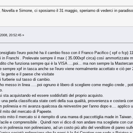
Novella e Simone, ci sposiamo il 31 maggio, speriamo di vederci in paradiso!!
 2008, 20:52:45 »
onsigliato l'euro poichè ha il cambio fisso con il Franco Pacifico ( xpf o fcp)
 in Franchi . Prelevate sempre il max ( 35.000xpf circa) così ammortizzate me
edito che funziona sempre qui è la VISA ....poi... ma non sempre la Mastercar
e sempre xpf in tasca anche se l'euro viene normalmente accettato e ciò per 2
r la gente e il paese che visitate
i furberie sul tasso di cambio.
 ho messo in linea .....poi ognuno è libero di scegliere come meglio crede , po
o.
i sta acquistando ed essere soddisfatti del proprio acquisto.
 una perla classificata state certi della sua qualità, provenienza e costerà c
 in polinesia e mi avanza qualcosa da reinvestire per l'anno dopo e.... applico 
il mito del mercato di Papeete.
to mito il mercato si è riempito di una marea di paccottiglia made in Taiwan , F
 facile e comprensibile . Quindi non vi dico di non andare ma scegliete con cura
o in polinesia non polinesiano, ad un costo più alto del venditore di pareo sulle
 . L'unica società polinesiana che fa parei è la Ari Creation con sede a Raiatea