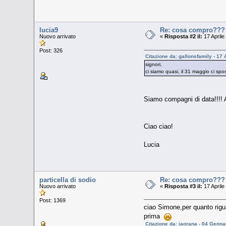
lucia9
Re: cosa compro???
Nuovo arrivato
«
Risposta #2 il:
17 Aprile
Post: 326
Citazione da: gallonsfamily - 17 
signori,
ci siamo quasi, il 31 maggio ci sp
Siamo compagni di data!!!! 
Ciao ciao!
Lucia
particella di sodio
Re: cosa compro???
Nuovo arrivato
«
Risposta #3 il:
17 Aprile
Post: 1369
ciao Simone,per quanto riguar
prima
Citazione da: iaorana - 04 Genna