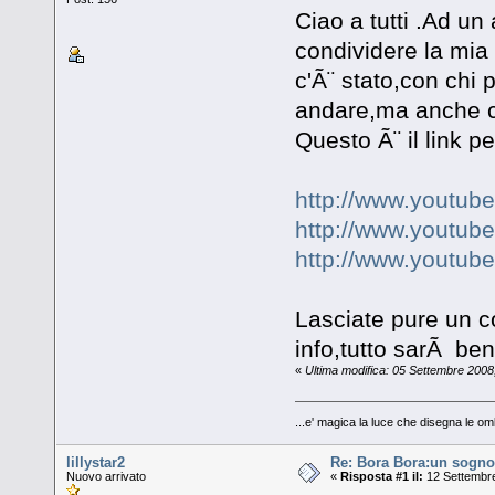
Ciao a tutti .Ad un
condividere la mia
c'Ã¨ stato,con chi 
andare,ma anche co
Questo Ã¨ il link p
http://www.youtu
http://www.youtu
http://www.youtu
Lasciate pure un 
info,tutto sarÃ b
«
Ultima modifica: 05 Settembre 2008
...e' magica la luce che disegna le om
lillystar2
Re: Bora Bora:un sogno.
Nuovo arrivato
«
Risposta #1 il:
12 Settembre