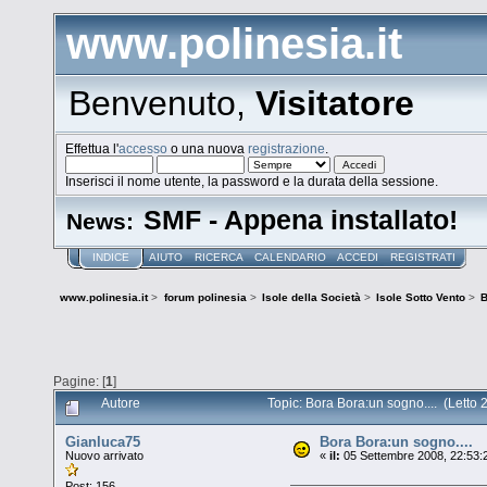
www.polinesia.it
Benvenuto,
Visitatore
Effettua l'
accesso
o una nuova
registrazione
.
Inserisci il nome utente, la password e la durata della sessione.
SMF - Appena installato!
News:
INDICE
AIUTO
RICERCA
CALENDARIO
ACCEDI
REGISTRATI
www.polinesia.it
>
forum polinesia
>
Isole della Società
>
Isole Sotto Vento
>
B
Pagine: [
1
]
Autore
Topic: Bora Bora:un sogno.... (Letto 
Gianluca75
Bora Bora:un sogno....
Nuovo arrivato
«
il:
05 Settembre 2008, 22:53:
Post: 156