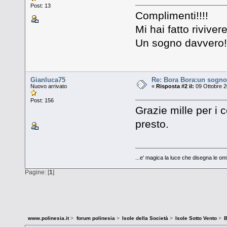
Post: 13
Complimenti!!!!
Mi hai fatto riviver
Un sogno davvero!
Gianluca75
Re: Bora Bora:un sogno.
Nuovo arrivato
«
Risposta #2 il:
09 Ottobre 2
Post: 156
Grazie mille per i 
presto.
...e' magica la luce che disegna le om
Pagine: [
1
]
www.polinesia.it
>
forum polinesia
>
Isole della Società
>
Isole Sotto Vento
>
B