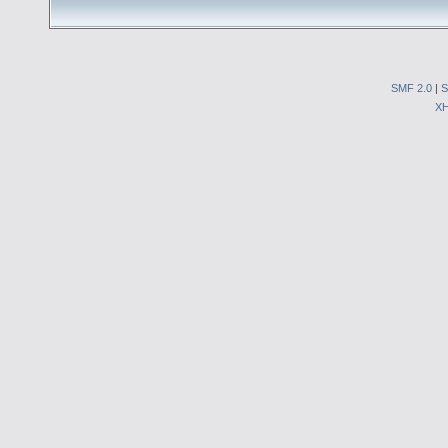
SMF 2.0
|
S
X