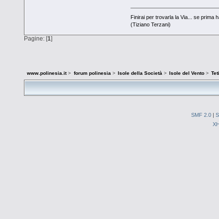
Finirai per trovarla la Via... se prima h
(Tiziano Terzani)
Pagine: [
1
]
www.polinesia.it
>
forum polinesia
>
Isole della Società
>
Isole del Vento
>
Tet
SMF 2.0
|
S
X