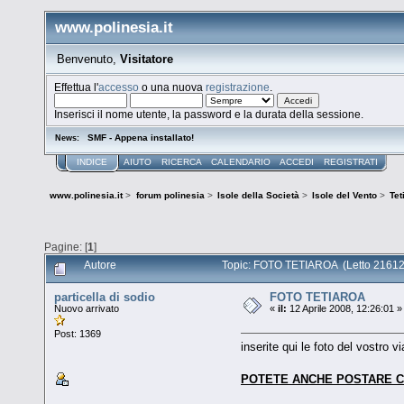
www.polinesia.it
Benvenuto,
Visitatore
Effettua l'
accesso
o una nuova
registrazione
.
Inserisci il nome utente, la password e la durata della sessione.
SMF - Appena installato!
News:
INDICE
AIUTO
RICERCA
CALENDARIO
ACCEDI
REGISTRATI
www.polinesia.it
>
forum polinesia
>
Isole della Società
>
Isole del Vento
>
Tet
Pagine: [
1
]
Autore
Topic: FOTO TETIAROA (Letto 21612 
particella di sodio
FOTO TETIAROA
Nuovo arrivato
«
il:
12 Aprile 2008, 12:26:01 »
Post: 1369
inserite qui le foto del vostro vi
POTETE ANCHE POSTARE 