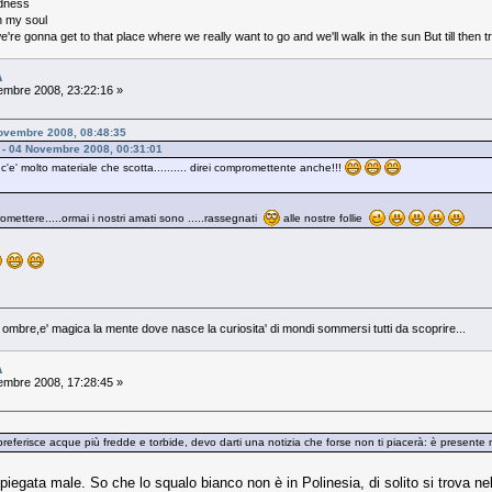
adness
in my soul
re gonna get to that place where we really want to go and we'll walk in the sun But till then
A
mbre 2008, 23:22:16 »
Novembre 2008, 08:48:35
e - 04 Novembre 2008, 00:31:01
e' molto materiale che scotta.......... direi compromettente anche!!!
mettere.....ormai i nostri amati sono .....rassegnati
alle nostre follie
e ombre,e' magica la mente dove nasce la curiosita' di mondi sommersi tutti da scoprire...
A
mbre 2008, 17:28:45 »
preferisce acque più fredde e torbide, devo darti una notizia che forse non ti piacerà: è presente
egata male. So che lo squalo bianco non è in Polinesia, di solito si trova n