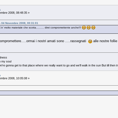
A
mbre 2008, 08:48:35 »
 - 04 Novembre 2008, 00:31:01
e' molto materiale che scotta.......... direi compromettente anche!!!
ompromettere.....ormai i nostri amati sono .....rassegnati
alle nostre folli
adness
in my soul
re gonna get to that place where we really want to go and we'll walk in the sun But till then
A
mbre 2008, 10:05:08 »