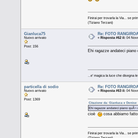
Finirai per trovarla la Via... se pri
(Tiziano Terzani)
Gianluca75
Re: FOTO RANGIRO
Nuovo arrivato
«
Risposta #62 il:
04 Nove
Post: 156
Ehi ragazze andateci piano q
...e' magica la luce che disegna l
particella di sodio
Re: FOTO RANGIRO
Nuovo arrivato
«
Risposta #63 il:
04 Nove
Post: 1369
Citazione da: Gianluca e Denise
Ehi ragazze andateci piano quÃ¬ c'
cioè
cosa abbiamo fatto
Finirai per trovarla la Via... se pri
(Tiziano Terzani)