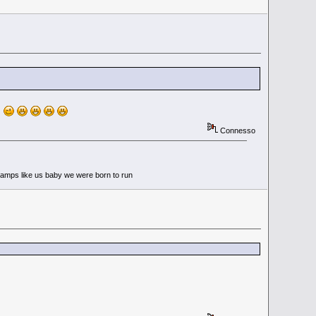
e
Connesso
 tramps like us baby we were born to run