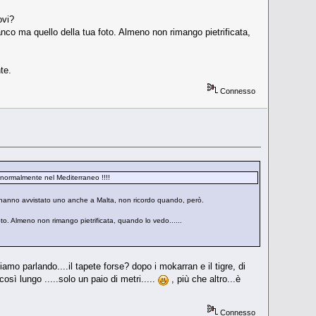
ovi?
nco ma quello della tua foto. Almeno non rimango pietrificata,
te.
Connesso
e normalmente nel Mediterraneo !!!!
e hanno avvistato uno anche a Malta, non ricordo quando, però.
o. Almeno non rimango pietrificata, quando lo vedo......
iamo parlando....il tapete forse? dopo i mokarran e il tigre, di
sì lungo .....solo un paio di metri.....
, più che altro...è
Connesso