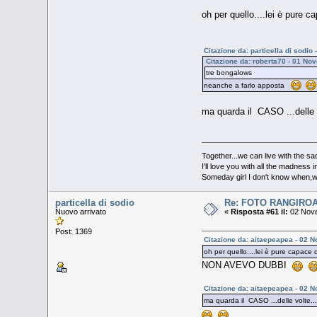
oh per quello....lei è pure 
Citazione da: particella di sodi
Citazione da: roberta70 - 01 No
tre bongalows
neanche a farlo apposta
ma quarda il CASO ...delle 
Together...we can live with the s
I'll love you with all the madness 
Someday girl I don't know when,we'
particella di sodio
Re: FOTO RANGIRO
Nuovo arrivato
«
Risposta #61 il:
02 Nove
Post: 1369
Citazione da: aitaepeapea - 02 
oh per quello....lei è pure capace 
NON AVEVO DUBBI
Citazione da: aitaepeapea - 02 
ma quarda il CASO ...delle volte..