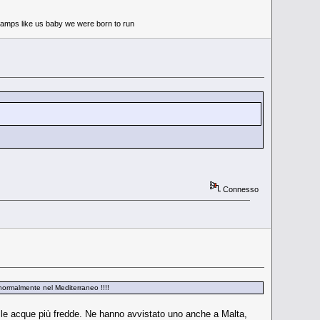
 tramps like us baby we were born to run
Connesso
 normalmente nel Mediterraneo !!!!
elle acque più fredde. Ne hanno avvistato uno anche a Malta,