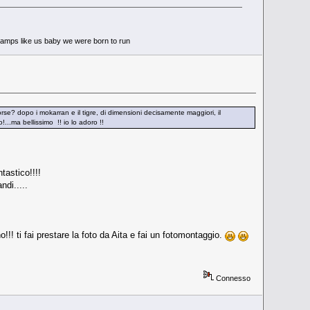
 tramps like us baby we were born to run
forse? dopo i mokarran e il tigre, di dimensioni decisamente maggiori, il
!...ma bellissimo !! io lo adoro !!
tastico!!!!
di.....
!!! ti fai prestare la foto da Aita e fai un fotomontaggio.
Connesso