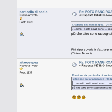
particella di sodio
Re: FOTO RANGIRO
Nuovo arrivato
«
Risposta #66 il:
04 Nove
Post: 1369
Citazione da: aitaepeapea - 04 
.....ormai i nostri amati sono .....
più che altro sono rassegnat
Finirai per trovarla la Via... se pri
(Tiziano Terzani)
aitaepeapea
Re: FOTO RANGIRO
Nuovo arrivato
«
Risposta #67 il:
04 Nove
Post: 1137
Citazione da: particella di sodi
Citazione da: aitaepeapea - 04
.....ormai i nostri amati sono .....
più che altro sono rassegnati a no