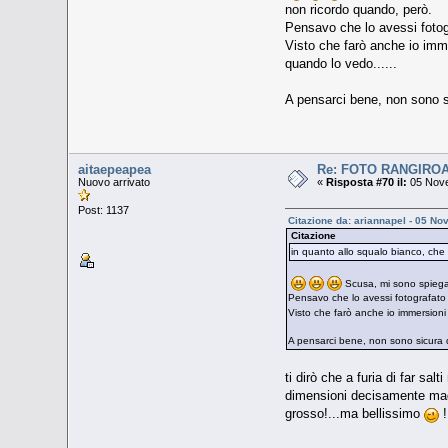
non ricordo quando, però.
Pensavo che lo avessi fotogr
Visto che farò anche io imme
quando lo vedo......
A pensarci bene, non sono s
aitaepeapea
Re: FOTO RANGIRO
Nuovo arrivato
«
Risposta #70 il:
05 Nove
Post: 1137
Citazione da: ariannapel - 05 N
Citazione
in quanto allo squalo bianco, che 
Scusa, mi sono spiegat
Pensavo che lo avessi fotografato 
Visto che farò anche io immersioni 
A pensarci bene, non sono sicura d
ti dirò che a furia di far sa
dimensioni decisamente maggi
grosso!...ma bellissimo
!