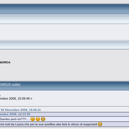
NGIROA
99520 volte)
A
mbre 2008, 15:09:49 »
o - 02 Novembre 2008, 15:06:11
vembre 2008, 14:13:35
Sandro però eh??!!....
iamo tutti da Loyna che per la sua sorellina aita farà lo sforzo di sopportarli