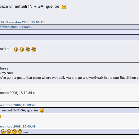
capace di metterli IN RIGA, quei tre
o - 02 Novembre 2008, 15:06:11
vembre 2008, 21:54:19
volte...
.....
adness
in my soul
re gonna get to that place where we really want to go and we'll walk in the sun But till then
A
mbre 2008, 15:12:34 »
Novembre 2008, 15:09:49
di metterli IN RIGA, quei tre
Novembre 2008, 15:09:49
.
.....