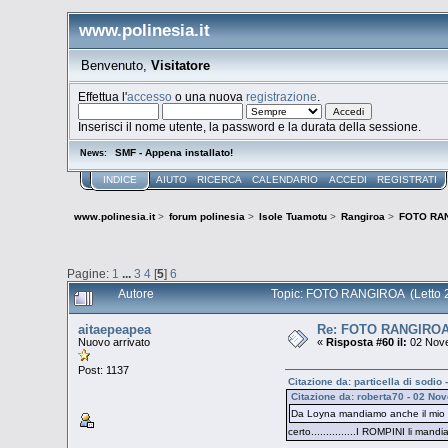
www.polinesia.it
Benvenuto,
Visitatore
Effettua l'
accesso
o una nuova
registrazione
.
Inserisci il nome utente, la password e la durata della sessione.
SMF - Appena installato!
News:
INDICE
AIUTO
RICERCA
CALENDARIO
ACCEDI
REGISTRATI
www.polinesia.it
>
forum polinesia
>
Isole Tuamotu
>
Rangiroa
>
FOTO RA
Pagine:
1
...
3
4
[
5
]
6
Autore
Topic: FOTO RANGIROA (Letto 2
aitaepeapea
Re: FOTO RANGIRO
Nuovo arrivato
«
Risposta #60 il:
02 Nove
Post: 1137
Citazione da: particella di sodi
Citazione da: roberta70 - 02 No
Da Loyna mandiamo anche il mio 
certo...............I ROMPINI li mand