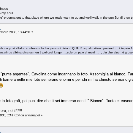
adness
in my soul
re gonna get to that place where we really want to go and we'll walk in the sun But till then
A
mbre 2008, 13:44:31 »
tali da un post all'altro confesso che ho perso di vista di QUALE squalo stiamo parlando....il tapete 
rcarinus albimarginatus non è poi così lungo .....solo un paio di metri..... , più che altro...è grosso
 "punte argentee". Cavolina come ingannano lo foto. Assomiglia al bianco. Fan
i barriera nelle mie foto sembrano enormi e per chi mi ha chiesto se erano gran
lo fotografi, poi puoi dire che ti sei immerso con il " Bianco". Tanto ci cascano
ere, neh??!!!
008, 13:47:14 da ariannapel
»
A