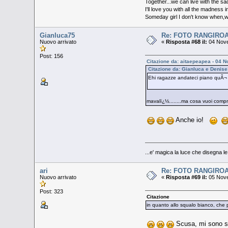
Together...we can live with the s
I'll love you with all the madness 
Someday girl I don't know when,we'
Gianluca75
Re: FOTO RANGIRO
Nuovo arrivato
«
Risposta #68 il:
04 Nove
Post: 156
Citazione da: aitaepeapea - 04 
Citazione da: Gianluca e Denis
Ehi ragazze andateci piano quÃ¬ c'
mavalï¿½........ma cosa vuoi compro
Anche io!
...e' magica la luce che disegna l
ari
Re: FOTO RANGIRO
Nuovo arrivato
«
Risposta #69 il:
05 Nove
Post: 323
Citazione
in quanto allo squalo bianco, che 
Scusa, mi sono spi