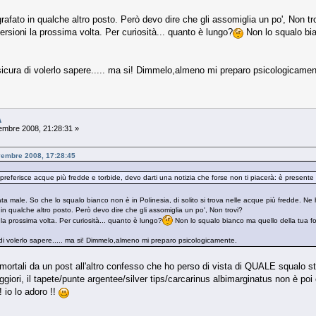
afato in qualche altro posto. Però devo dire che gli assomiglia un po', Non tr
rsioni la prossima volta. Per curiosità... quanto è lungo?
Non lo squalo bia
icura di volerlo sapere..... ma si! Dimmelo,almeno mi preparo psicologicamen
A
mbre 2008, 21:28:31 »
ovembre 2008, 17:28:45
preferisce acque più fredde e torbide, devo darti una notizia che forse non ti piacerà: è present
a male. So che lo squalo bianco non è in Polinesia, di solito si trova nelle acque più fredde. N
in qualche altro posto. Però devo dire che gli assomiglia un po', Non trovi?
la prossima volta. Per curiosità... quanto è lungo?
Non lo squalo bianco ma quello della tua fot
i volerlo sapere..... ma si! Dimmelo,almeno mi preparo psicologicamente.
lti mortali da un post all'altro confesso che ho perso di vista di QUALE squalo st
ori, il tapete/punte argentee/silver tips/carcarinus albimarginatus non è poi co
! io lo adoro !!