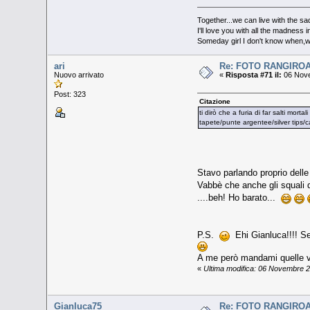
Together...we can live with the s
I'll love you with all the madness 
Someday girl I don't know when,we'
ari
Re: FOTO RANGIRO
Nuovo arrivato
«
Risposta #71 il:
06 Nove
Post: 323
Citazione
ti dirò che a furia di far salti mor
tapete/punte argentee/silver tips/ca
Stavo parlando proprio delle
Vabbè che anche gli squali d
....beh! Ho barato...
P.S.
Ehi Gianluca!!!! Se 
A me però mandami quelle v
«
Ultima modifica: 06 Novembre 2
Gianluca75
Re: FOTO RANGIRO