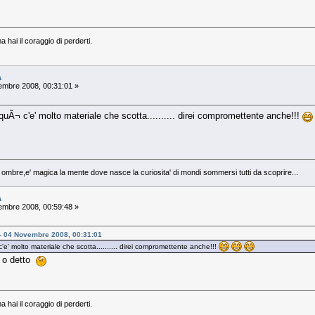
ma hai il coraggio di perderti.
A
mbre 2008, 00:31:01 »
uÃ¬ c'e' molto materiale che scotta.......... direi compromettente anche!!!
e ombre,e' magica la mente dove nasce la curiosita' di mondi sommersi tutti da scoprire...
A
mbre 2008, 00:59:48 »
 - 04 Novembre 2008, 00:31:01
e' molto materiale che scotta.......... direi compromettente anche!!!
 o detto
ma hai il coraggio di perderti.