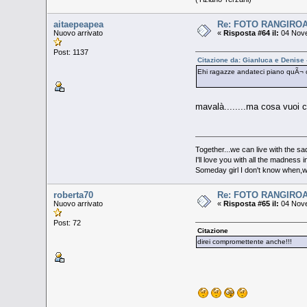
aitaepeapea
Re: FOTO RANGIRO
Nuovo arrivato
«
Risposta #64 il:
04 Nove
Post: 1137
Citazione da: Gianluca e Denise
Ehi ragazze andateci piano quÃ¬ c'
mavalà........ma cosa vuoi c
Together...we can live with the s
I'll love you with all the madness 
Someday girl I don't know when,we'
roberta70
Re: FOTO RANGIRO
Nuovo arrivato
«
Risposta #65 il:
04 Nove
Post: 72
Citazione
direi compromettente anche!!!