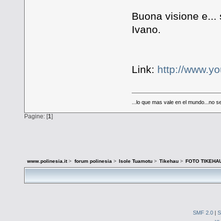
Buona visione e... 
Ivano.
Link:
http://www.
...lo que mas vale en el mundo...no 
Pagine: [
1
]
www.polinesia.it
>
forum polinesia
>
Isole Tuamotu
>
Tikehau
>
FOTO TIKEHA
SMF 2.0
|
S