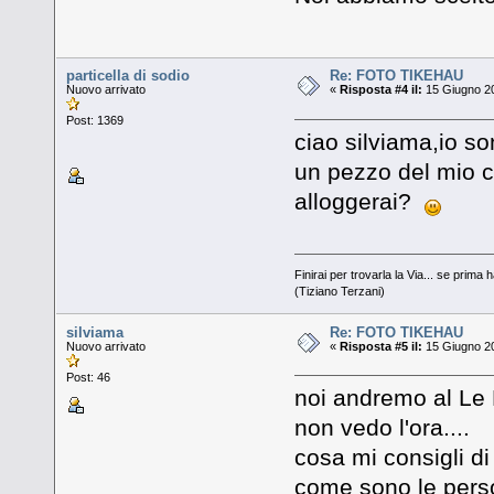
particella di sodio
Re: FOTO TIKEHAU
Nuovo arrivato
«
Risposta #4 il:
15 Giugno 20
Post: 1369
ciao silviama,io so
un pezzo del mio cu
alloggerai?
Finirai per trovarla la Via... se prima h
(Tiziano Terzani)
silviama
Re: FOTO TIKEHAU
Nuovo arrivato
«
Risposta #5 il:
15 Giugno 20
Post: 46
noi andremo al Le
non vedo l'ora....
cosa mi consigli d
come sono le perso