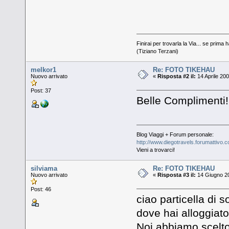
Finirai per trovarla la Via... se prima h
(Tiziano Terzani)
melkor1
Re: FOTO TIKEHAU
Nuovo arrivato
«
Risposta #2 il:
14 Aprile 200
Post: 37
Belle Compliment
Blog Viaggi + Forum personale:
http://www.diegotravels.forumattivo.
Vieni a trovarci!
silviama
Re: FOTO TIKEHAU
Nuovo arrivato
«
Risposta #3 il:
14 Giugno 20
Post: 46
ciao particella di s
dove hai alloggiat
Noi abbiamo scelto