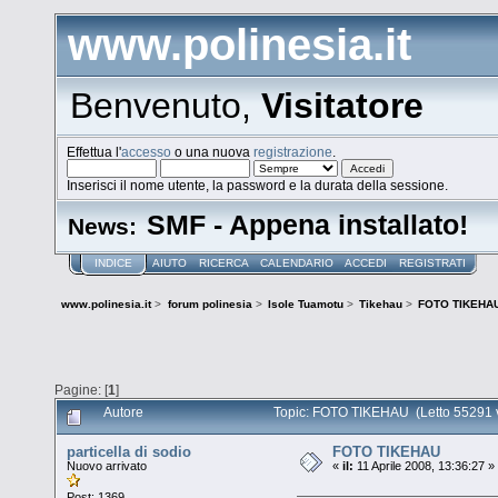
www.polinesia.it
Benvenuto,
Visitatore
Effettua l'
accesso
o una nuova
registrazione
.
Inserisci il nome utente, la password e la durata della sessione.
SMF - Appena installato!
News:
INDICE
AIUTO
RICERCA
CALENDARIO
ACCEDI
REGISTRATI
www.polinesia.it
>
forum polinesia
>
Isole Tuamotu
>
Tikehau
>
FOTO TIKEHA
Pagine: [
1
]
Autore
Topic: FOTO TIKEHAU (Letto 55291 v
particella di sodio
FOTO TIKEHAU
Nuovo arrivato
«
il:
11 Aprile 2008, 13:36:27 »
Post: 1369