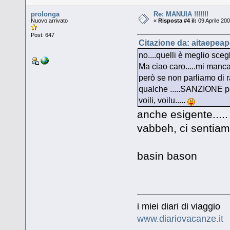
prolonga
Re: MANUIA !!!!!!!
Nuovo arrivato
«
Risposta #4 il:
09 Aprile 200
Post: 647
Citazione da: aitaepeap
no....quelli è meglio sceg
Ma ciao caro.....mi manca
però se non parliamo di r
qualche .....SANZIONE pe
voili, voilu.....
anche esigente.....
vabbeh, ci sentiamo
basin bason
i miei diari di viaggio
www.diariovacanze.it