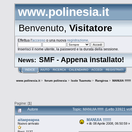
www.polinesia.it
Benvenuto,
Visitatore
Effettua l'
accesso
o una nuova
registrazione
.
Inserisci il nome utente, la password e la durata della sessione.
SMF - Appena installato!
News:
INDICE
AIUTO
RICERCA
CALENDARIO
ACCEDI
REGISTRATI
www.polinesia.it
>
forum polinesia
>
Isole Tuamotu
>
Rangiroa
>
MANUIA !!!!!!!
Pagine: [
1
]
Autore
Topic: MANUIA !!!!!!! (Letto 33921 vol
aitaepeapea
MANUIA !!!!!!!
Nuovo arrivato
«
il:
08 Aprile 2008, 06:50:59 »
Post: 1137