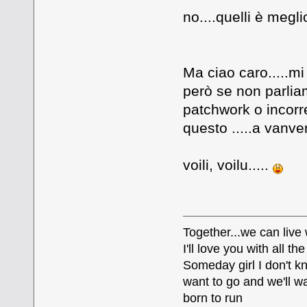
no....quelli è megli
Ma ciao caro.....m
però se non parliam
patchwork o incorr
questo .....a vanv
voili, voilu.....
Together...we can live
I'll love you with all 
Someday girl I don't k
want to go and we'll wa
born to run