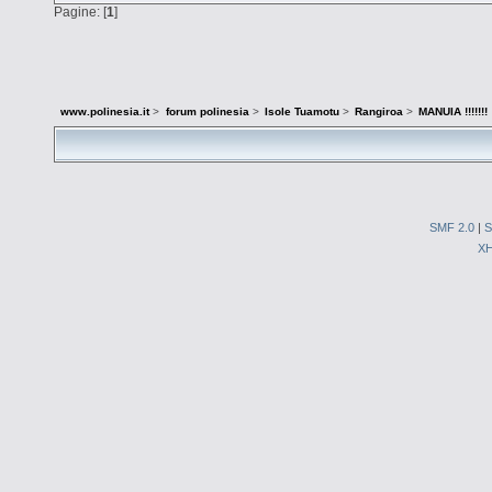
Pagine: [
1
]
www.polinesia.it
>
forum polinesia
>
Isole Tuamotu
>
Rangiroa
>
MANUIA !!!!!!!
SMF 2.0
|
S
X