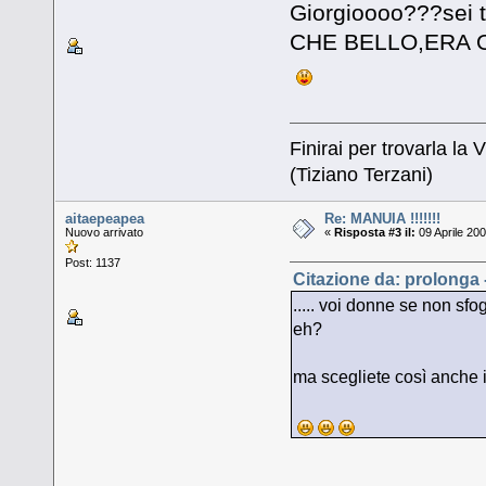
Giorgioooo???sei t
CHE BELLO,ERA
Finirai per trovarla la V
(Tiziano Terzani)
aitaepeapea
Re: MANUIA !!!!!!!
Nuovo arrivato
«
Risposta #3 il:
09 Aprile 200
Post: 1137
Citazione da: prolonga -
..... voi donne se non sf
eh?
ma scegliete così anche i