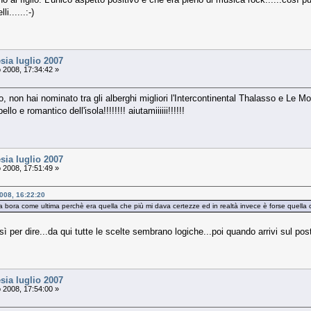
i......:-)
sia luglio 2007
 2008, 17:34:42 »
fo, non hai nominato tra gli alberghi migliori l'Intercontinental Thalasso e Le M
llo e romantico dell'isola!!!!!!!! aiutamiiiiii!!!!!!
sia luglio 2007
 2008, 17:51:49 »
2008, 16:22:20
bora come ultima perchè era quella che più mi dava certezze ed in realtà invece è forse quella che
ì per dire...da qui tutte le scelte sembrano logiche...poi quando arrivi sul po
sia luglio 2007
 2008, 17:54:00 »