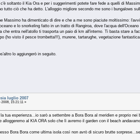
 c'è soltanto il Kia Ora e per i suggerimenti potete fare fede a quelli di Massi
no tutto ciò che ha detto. L'alloggio migliore secondo me sono i bungalows sulla
e Massimo ha dimenticato di dire e che a me sono piaciute moltissimo: l'avvis
'oceano e lo snorkeling fatto in un tratto di Rangiroa, dove l'acqua dell'Oceano en
a che entra nell'atollo ti trasporta un paio di km all'interno. Ti basta stare a 
po (ho visto il pesce trombetta!!!), murene, tartarughe, vegetazione fantastica.
'altro lo aggiungerò in seguito.
sia luglio 2007
 2008, 15:21:11 »
 la tua esperienza...io sarò a settembre a Bora Bora al meridien e proprio nei 
 alloggeremo al KIA ORA solo che lì avremo il garden con il beach andavamo
sso Bora Bora come ultima isola così non avrò di sicuro brutte sorprese...se 