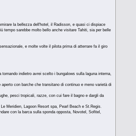
irare la bellezza dell'hotel, il Radisson, e quasi ci dispiace
più tempo sarebbe molto bello anche visitare Tahiti, sia per belle
sazionale, e molte volte il pilota prima di atterrare fa il giro
 tornando indietro avrei scelto i bungalows sulla laguna interna,
e aperto con barche che transitano di continuo e meno varietà di
ughe, pesci tropicali, razze, con cui fare il bagno e dargli da
o: Le Meridien, Lagoon Resort spa, Pearl Beach e St.Regis.
ndare con la barca sulla sponda opposta, Novotel, Sofitel,