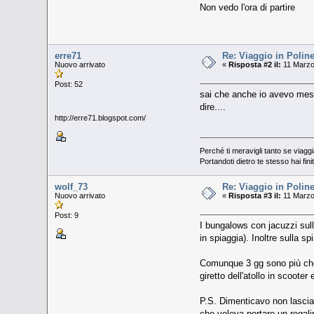
Non vedo l'ora di partire
erre71
Re: Viaggio in Poline
Nuovo arrivato
«
Risposta #2 il:
11 Marzo
Post: 52
sai che anche io avevo mess
dire....
http://erre71.blogspot.com/
Perché ti meravigli tanto se viagg
Portandoti dietro te stesso hai fini
wolf_73
Re: Viaggio in Poline
Nuovo arrivato
«
Risposta #3 il:
11 Marzo
Post: 9
I bungalows con jacuzzi sull
in spiaggia). Inoltre sulla 
Comunque 3 gg sono più che s
giretto dell'atollo in scoote
P.S. Dimenticavo non lasciat
che voleva portare un regali