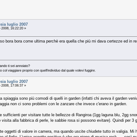
sia luglio 2007
 2008, 16:22:20 »
o bora bora come ultima perchè era quella che più mi dava certezze ed in real
iando ti sei annoiato?
to col viaggiare proprio con quell'individuo dal quale volevi fuggire.
sia luglio 2007
 2008, 17:06:37 »
a spiaggia sono più comodi di quelli in garden (infatti chi aveva il garden veni
spiaggia non ci sono problemi con le zanzare che invece c'erano in garden.
ufficienti per visitare tutte le bellezze di Rangiroa (1gg laguna blu, 2gg sno
r e visita alla fabbrica di perle, le sabbie rosa si possono evitare). Quindi per
e oggetti di valore in camera, ma quando uscite chiudete tutto in valigia. Mi h
no al figlio. L'unico aspetto positivo è che era pieno di musica rock......così