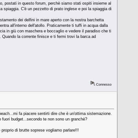
mo, postati in questo forum, perchè siamo stati ospiti insieme al
 spiaggia. C'è un pezzetto di prato inglese e poi la spiaggia di
tamento dei delfini in mare aperto con la nostra barchetta
tra all'interno dell'atollo. Praticamente ti tuffi in acqua dalla
faccia in giù con maschera e boccaglio e vedere il paradiso che ti
 Quando la corrente finisce e ti fermi trovi la barca ad
Connesso
beach...mi fa piacere sentirti dire che è un'ottima sistemazione.
 fuori budget...secondo te non sono un granchè?
proprio di brutte soprese vogliamo parlare!!!