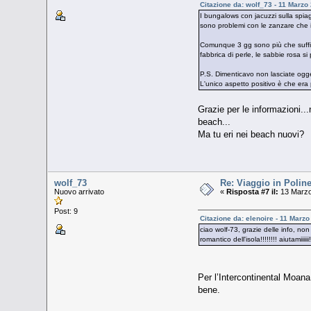
Citazione da: wolf_73 - 11 Marzo
I bungalows con jacuzzi sulla spiag
sono problemi con le zanzare che 
Comunque 3 gg sono più che sufficie
fabbrica di perle, le sabbie rosa s
P.S. Dimenticavo non lasciate ogget
L'unico aspetto positivo è che era 
Grazie per le informazioni..
beach...
Ma tu eri nei beach nuovi?
wolf_73
Re: Viaggio in Poline
Nuovo arrivato
«
Risposta #7 il:
13 Marzo
Post: 9
Citazione da: elenoire - 11 Marz
ciao wolf-73, grazie delle info, non
romantico dell'isola!!!!!!!! aiutamiiiiii!
Per l’Intercontinental Moana
bene.