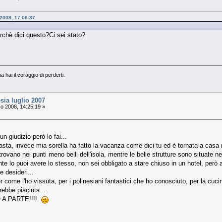
 2008, 17:06:37
rchè dici questo?Ci sei stato?
ma hai il coraggio di perderti.
sia luglio 2007
o 2008, 14:25:19 »
n giudizio però lo fai...
iasta, invece mia sorella ha fatto la vacanza come dici tu ed è tornata a casa 
ovano nei punti meno belli dell'isola, mentre le belle strutture sono situate nei
nte lo puoi avere lo stesso, non sei obbligato a stare chiuso in un hotel, però 
e desideri...
er come l'ho vissuta, per i polinesiani fantastici che ho conosciuto, per la c
rebbe piaciuta...
 A PARTE!!!!