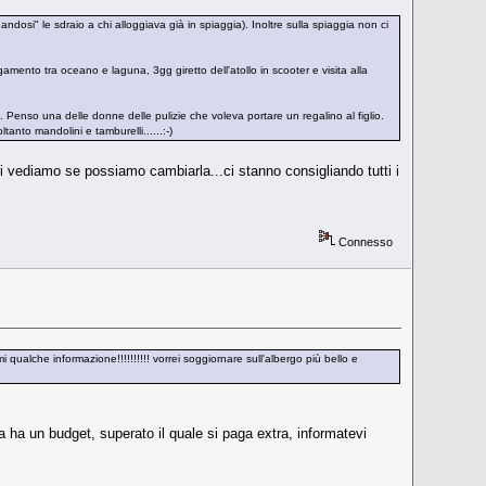
ndosi" le sdraio a chi alloggiava già in spiaggia). Inoltre sulla spiaggia non ci
amento tra oceano e laguna, 3gg giretto dell'atollo in scooter e visita alla
. Penso una delle donne delle pulizie che voleva portare un regalino al figlio.
anto mandolini e tamburelli......:-)
ari vediamo se possiamo cambiarla...ci stanno consigliando tutti i
Connesso
 qualche informazione!!!!!!!!!! vorrei soggiornare sull'albergo più bello e
 ha un budget, superato il quale si paga extra, informatevi