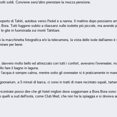
olti soldi. Conviene senz'altro prenotare la mezza pensione.
eoporto di Tahiti, autobus verso l'hotel e a nanna. Il mattino dopo possiamo amm
 Bora. Tutti fuggono subito a rilassarsi sulle isolette più piccole, ma avendo 
le gite in fuoristrada sui monti Tahitiani.
 macchinetta fotografica e/o la telecamera, la vista delle isole dall'aereo è sen
mmirare per bene.
davvero molto bello ed attrezzato con tutti i confort, avevamo l'overwater, ma
lo fare il bagno in laguna.
 l'acqua è sempre calma, mentre sotto gli overwater si è praticamente in mar
agoonarium, a 5 minuti di barca, ci sono in tratti di mare recintato squali, tartar
ncontrate posso dire che gli hotel migliori dove soggiornare a Bora Bora son
o quelli a sud dell'isola, come Club Med, che non ha la spiaggia e si doveva a