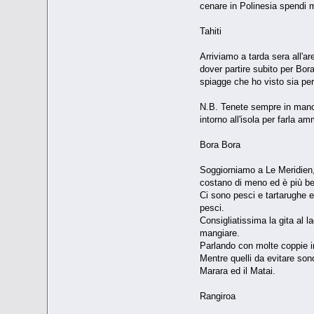
cenare in Polinesia spendi m
Tahiti
Arriviamo a tarda sera all'ar
dover partire subito per Bora
spiagge che ho visto sia per 
N.B. Tenete sempre in mano la
intorno all'isola per farla a
Bora Bora
Soggiorniamo a Le Meridien, 
costano di meno ed è più bel
Ci sono pesci e tartarughe e
pesci.
Consigliatissima la gita al l
mangiare.
Parlando con molte coppie i
Mentre quelli da evitare son
Marara ed il Matai.
Rangiroa