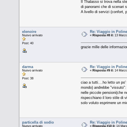
Il Thalasso si trova nella s
di panorami che di scenari s
A livello di servizi (confort
elenoire
Re: Viaggio in Poline
Nuovo arrivato
«
Risposta #8 il:
13 Marzo
Post: 40
grazie mille delle informazio
darma
Re: Viaggio in Poline
Nuovo arrivato
«
Risposta #9 il:
14 Marzo
Post: 38
ciao a tutti....ho letto un p
mondo) andrebbe "vissuto": c
nelle piccole pensioni(che n
rispecchiano il loro stile di
solo voluto esprimere un mio
particella di sodio
Re: Viaggio in Poline
Nuovo arrivato
«
Risposta #10 il:
14 Marz