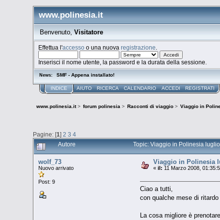
www.polinesia.it
Benvenuto,
Visitatore
Effettua l'
accesso
o una nuova
registrazione
.
Inserisci il nome utente, la password e la durata della sessione.
SMF - Appena installato!
News:
INDICE
AIUTO
RICERCA
CALENDARIO
ACCEDI
REGISTRATI
www.polinesia.it
>
forum polinesia
>
Racconti di viaggio
>
Viaggio in Polin
Pagine: [
1
]
2
3
4
Autore
Topic: Viaggio in Polinesia lugli
wolf_73
Viaggio in Polinesia 
Nuovo arrivato
«
il:
11 Marzo 2008, 01:35:5
Post: 9
Ciao a tutti,
con qualche mese di ritardo 
La cosa migliore è prenotare