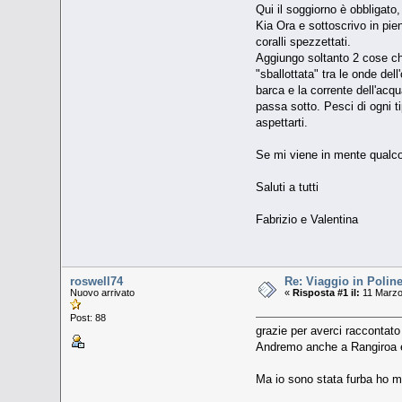
Qui il soggiorno è obbligato,
Kia Ora e sottoscrivo in pie
coralli spezzettati.
Aggiungo soltanto 2 cose ch
"sballottata" tra le onde dell
barca e la corrente dell'acqu
passa sotto. Pesci di ogni ti
aspettarti.
Se mi viene in mente qualcos
Saluti a tutti
Fabrizio e Valentina
roswell74
Re: Viaggio in Poline
Nuovo arrivato
«
Risposta #1 il:
11 Marzo
Post: 88
grazie per averci raccontato
Andremo anche a Rangiroa e
Ma io sono stata furba ho me