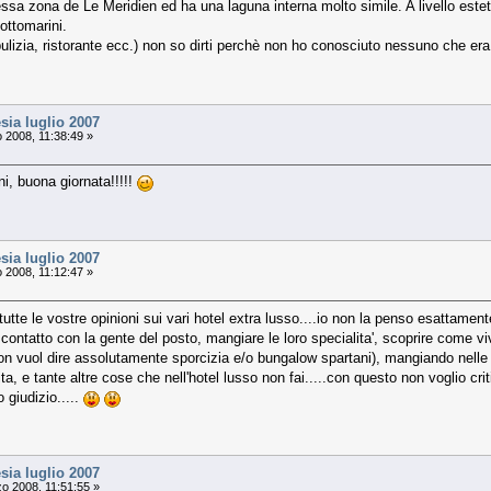
tessa zona de Le Meridien ed ha una laguna interna molto simile. A livello est
ottomarini.
, pulizia, ristorante ecc.) non so dirti perchè non ho conosciuto nessuno che era
sia luglio 2007
 2008, 11:38:49 »
ni, buona giornata!!!!!
sia luglio 2007
 2008, 11:12:47 »
o' tutte le vostre opinioni sui vari hotel extra lusso....io non la penso esattam
ontatto con la gente del posto, mangiare le loro specialita', scoprire come vi
on vuol dire assolutamente sporcizia e/o bungalow spartani), mangiando nelle t
 vita, e tante altre cose che nell'hotel lusso non fai.....con questo non voglio 
 giudizio.....
sia luglio 2007
o 2008, 11:51:55 »