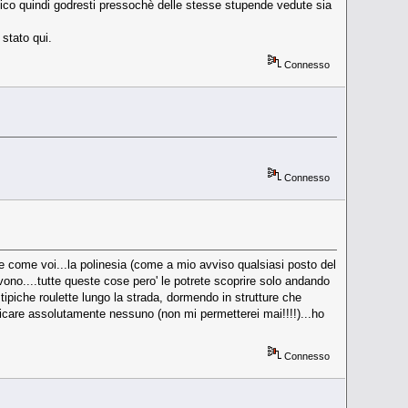
etico quindi godresti pressochè delle stesse stupende vedute sia
 stato qui.
Connesso
Connesso
ente come voi...la polinesia (come a mio avviso qualsiasi posto del
vono....tutte queste cose pero' le potrete scoprire solo andando
ipiche roulette lungo la strada, dormendo in strutture che
criticare assolutamente nessuno (non mi permetterei mai!!!!)...ho
Connesso