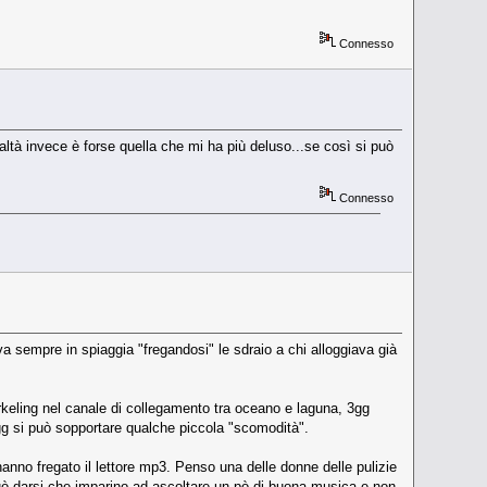
Connesso
tà invece è forse quella che mi ha più deluso...se così si può
Connesso
va sempre in spiaggia "fregandosi" le sdraio a chi alloggiava già
rkeling nel canale di collegamento tra oceano e laguna, 3gg
 3 gg si può sopportare qualche piccola "scomodità".
anno fregato il lettore mp3. Penso una delle donne delle pulizie
 può darsi che imparino ad ascoltare un pò di buona musica e non