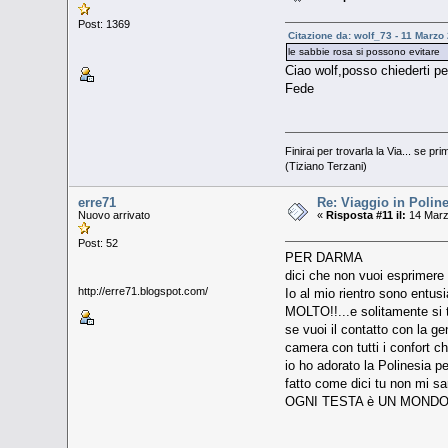
Post: 1369
Citazione da: wolf_73 - 11 Marzo
le sabbie rosa si possono evitare
Ciao wolf,posso chiederti pe
Fede
Finirai per trovarla la Via... se pri
(Tiziano Terzani)
erre71
Re: Viaggio in Poline
Nuovo arrivato
«
Risposta #11 il:
14 Marz
Post: 52
PER DARMA
dici che non vuoi esprimere u
http://erre71.blogspot.com/
Io al mio rientro sono entus
MOLTO!!...e solitamente si tr
se vuoi il contatto con la ge
camera con tutti i confort ch
io ho adorato la Polinesia p
fatto come dici tu non mi sa
OGNI TESTA è UN MONDO