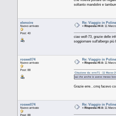
soltanto mandolini e tamburell
elenoire
Re: Viaggio in Poline
Nuovo arrivato
«
Risposta #4 il:
11 Marzo
Post: 40
ciao wolf-73, grazie delle in
soggiornare sull'albergo più be
roswell74
Re: Viaggio in Poline
Nuovo arrivato
«
Risposta #5 il:
11 Marzo
Post: 88
Citazione da: erre71 - 11 Marzo 
sai che anche io avevo messo bora 
Grazie erre...cmq facevo cos
roswell74
Re: Viaggio in Poline
Nuovo arrivato
«
Risposta #6 il:
11 Marzo
Post: 88