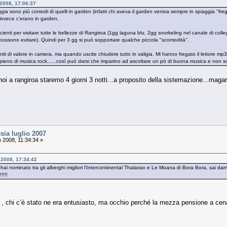
 2008, 17:06:37
gia sono più comodi di quelli in garden (infatti chi aveva il garden veniva sempre in spiaggia "frega
invece c'erano in garden.
nti per visitare tutte le bellezze di Rangiroa (1gg laguna blu, 2gg snorkeling nel canale di colleg
i possono evitare). Quindi per 3 gg si può sopportare qualche piccola "scomodità".
ti di valore in camera, ma quando uscite chiudete tutto in valigia. Mi hanno fregato il lettore mp3
pieno di musica rock......così può darsi che imparino ad ascoltare un pò di buona musica e non solt
.noi a rangiroa staremo 4 giorni 3 notti...a proposito della sistemazione...mag
sia luglio 2007
 2008, 11:34:34 »
o 2008, 17:34:42
 hai nominato tra gli alberghi migliori l'Intercontinental Thalasso e Le Moana di Bora Bora, sai darmi
!!!!!
 , chi c’è stato ne era entusiasto, ma occhio perché la mezza pensione a cena