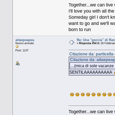
Together...we can live
I'll love you with all 
Someday girl I don't k
want to go and we'll wa
born to run
aitaepeapea
Re: Una "goccia" di Ran
Nuovo arrivato
«
Risposta #54 il:
26 Febbraio
Post: 1137
Citazione da: particella
Citazione da: aitaepea
....(mica di sole vacanze si
SENTILAAAAAAAAAA
Together...we can live