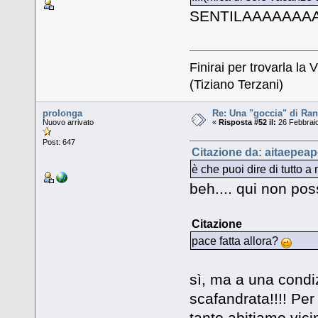
SENTILAAAAAA
Finirai per trovarla la V
(Tiziano Terzani)
prolonga
Re: Una "goccia" di Ran
Nuovo arrivato
«
Risposta #52 il:
26 Febbraio
Post: 647
Citazione da: aitaepeap
è che puoi dire di tutto a 
beh.... qui non poss
Citazione
pace fatta allora?
sì, ma a una condi
scafandrata!!!! Per
tanto abitiamo vicin