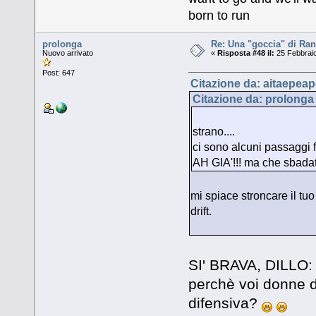
born to run
prolonga
Re: Una "goccia" di Ran
Nuovo arrivato
«
Risposta #48 il:
25 Febbraio
Post: 647
Citazione da: aitaepeap
Citazione da: prolonga 
strano....
ci sono alcuni passaggi f
AH GIA'!!! ma che sbadato.
mi spiace stroncare il t
drift.
SI' BRAVA, DILLO
perchè voi donne 
difensiva?