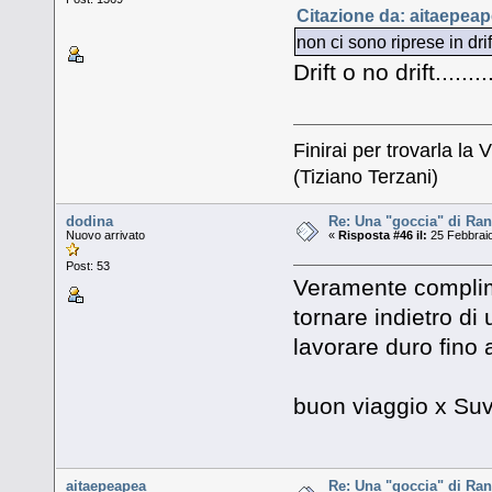
Citazione da: aitaepeap
non ci sono riprese in drif
Drift o no drift......
Finirai per trovarla la V
(Tiziano Terzani)
dodina
Re: Una "goccia" di Ran
Nuovo arrivato
«
Risposta #46 il:
25 Febbraio
Post: 53
Veramente complime
tornare indietro di
lavorare duro fino
buon viaggio x Su
aitaepeapea
Re: Una "goccia" di Ran