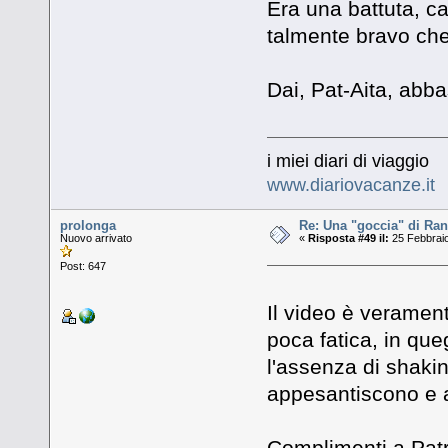
Era una battuta, c
talmente bravo che 
Dai, Pat-Aita, abba
i miei diari di viaggio
www.diariovacanze.it
prolonga
Re: Una "goccia" di Ran
Nuovo arrivato
«
Risposta #49 il:
25 Febbraio
Post: 647
Il video è verament
poca fatica, in queg
l'assenza di shakin
appesantiscono e 
Complimenti a Patri