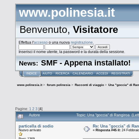
www.polinesia.it
Benvenuto,
Visitatore
Effettua l'
accesso
o una nuova
registrazione
.
Inserisci il nome utente, la password e la durata della sessione.
SMF - Appena installato!
News:
INDICE
AIUTO
RICERCA
CALENDARIO
ACCEDI
REGISTRATI
www.polinesia.it
>
forum polinesia
>
Racconti di viaggio
>
Una "goccia" di Ran
Pagine:
1
2
3
[
4
]
Autore
Topic: Una "goccia" di Rangiroa (Let
particella di sodio
Re: Una "goccia" di Ran
Nuovo arrivato
«
Risposta #45 il:
24 Febbraio
Post: 1369