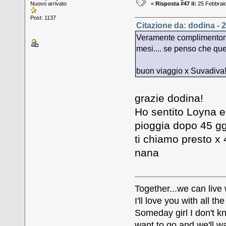
Nuovo arrivato
«
Risposta #47 il:
25 Febbraio
Post: 1137
Citazione da: dodina - 
Veramente complimentoni a
mesi.... se penso che qu
buon viaggio x Suvadiva
grazie dodina!
Ho sentito Loyna e 
pioggia dopo 45 gg
ti chiamo presto x 
nana
Together...we can live
I'll love you with all 
Someday girl I don't k
want to go and we'll wa