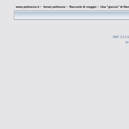
www.polinesia.it
>
forum polinesia
>
Racconti di viaggio
>
Una "goccia" di Ran
SMF 2.0
|
S
X