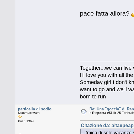
pace fatta allora?
Together...we can live
I'll love you with all 
Someday girl I don't k
want to go and we'll wa
born to run
particella di sodio
Re: Una "goccia" di Ran
Nuovo arrivato
«
Risposta #51 il:
25 Febbraio
Post: 1369
Citazione da: aitaepeap
....(mica di sole vacanze si