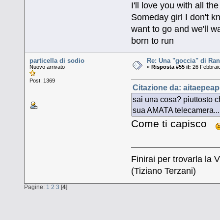
I'll love you with all 
Someday girl I don't k
want to go and we'll wa
born to run
particella di sodio
Re: Una "goccia" di Ran
Nuovo arrivato
«
Risposta #55 il:
26 Febbraio
Post: 1369
Citazione da: aitaepeap
sai una cosa? piuttosto ch
sua AMATA telecamera...
Come ti capisco
Finirai per trovarla la V
(Tiziano Terzani)
Pagine:
1
2
3
[
4
]