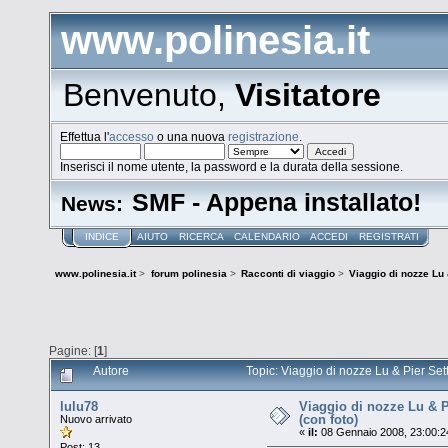
www.polinesia.it
Benvenuto,
Visitatore
Effettua l'
accesso
o una nuova
registrazione
.
Inserisci il nome utente, la password e la durata della sessione.
SMF - Appena installato!
News:
INDICE
AIUTO
RICERCA
CALENDARIO
ACCEDI
REGISTRATI
www.polinesia.it
>
forum polinesia
>
Racconti di viaggio
>
Viaggio di nozze Lu 
Pagine: [
1
]
Autore
Topic: Viaggio di nozze Lu & Pier Set
lulu78
Viaggio di nozze Lu & 
(con foto)
Nuovo arrivato
«
il:
08 Gennaio 2008, 23:00:2
Post: 13