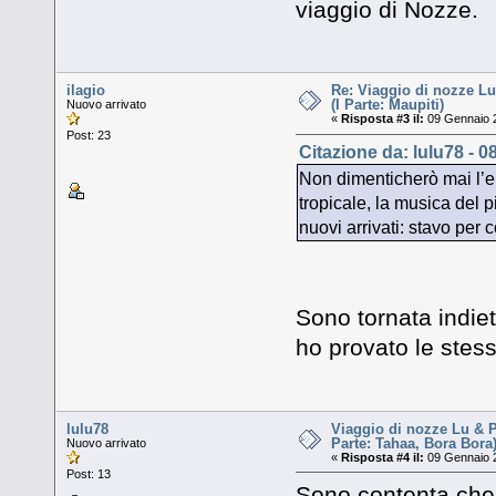
viaggio di Nozze.
ilagio
Re: Viaggio di nozze Lu
(I Parte: Maupiti)
Nuovo arrivato
«
Risposta #3 il:
09 Gennaio 2
Post: 23
Citazione da: lulu78 - 
Non dimenticherò mai l’e
tropicale, la musica del 
nuovi arrivati: stavo pe
Sono tornata indiet
ho provato le stess
lulu78
Viaggio di nozze Lu & P
Parte: Tahaa, Bora Bora
Nuovo arrivato
«
Risposta #4 il:
09 Gennaio 2
Post: 13
Sono contenta che 