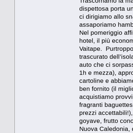
Trascorriamo la ma
dispettosa porta u
ci dirigiamo allo s
assaporiamo hambur
Nel pomeriggio affi
hotel, il più econo
Vaitape. Purtroppo
trascurato dell’isol
auto che ci sorpass
1h e mezza), approf
cartoline e abbiamo
ben fornito (il migl
acquistiamo provvi
fragranti baguette
prezzi accettabili!
goyave, frutto con
Nuova Caledonia, 