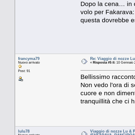
Dopo la cena… in 
volo per Fakarava:
questa dovrebbe ess
francyma79
Re: Viaggio di nozze Lu
Nuovo arrivato
«
Risposta #5 il:
10 Gennaio 2
Post: 91
Bellissimo raccon
Non vedo l'ora di s
cuore e non dimenti
tranquillità che ci 
lulu78
Viaggio di nozze Lu & 
Nuovo arrivato