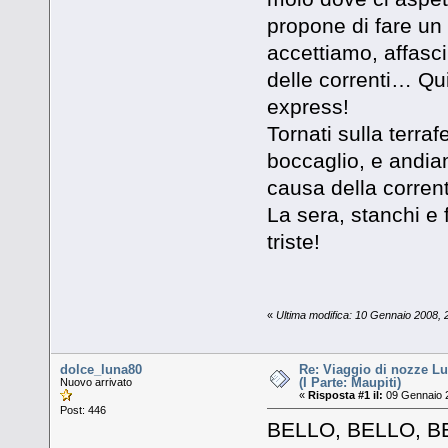
propone di fare un
accettiamo, affascin
delle correnti… Qu
express!
Tornati sulla terr
boccaglio, e andiam
causa della corrente
La sera, stanchi e f
triste!
«
Ultima modifica: 10 Gennaio 2008, 
dolce_luna80
Re: Viaggio di nozze Lu
(I Parte: Maupiti)
Nuovo arrivato
«
Risposta #1 il:
09 Gennaio 2
Post: 446
BELLO, BELLO, BE