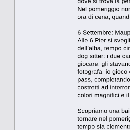
dove si trova la pe
Nel pomeriggio non 
ora di cena, quando 
6 Settembre: Maupi
Alle 6 Pier si svegl
dell’alba, tempo ci
dog sitter: i due c
giocare, gli stavano
fotografa, io gioco
pass, completando i
costretti ad interr
colori magnifici e 
Scopriamo una baia
tornare nel pomerig
tempo sia clemente.