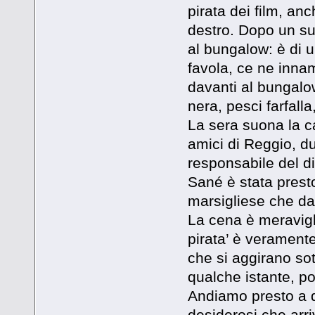
pirata dei film, an
destro. Dopo un s
al bungalow: è di 
favola, ce ne inna
davanti al bungalow
nera, pesci farfal
La sera suona la c
amici di Reggio, d
responsabile del di
Sané è stata prest
marsigliese che da 
La cena è meravigl
pirata’ è veramente
che si aggirano sot
qualche istante, poi
Andiamo presto a d
desiderosi che arri