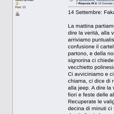
(FAKARAVA, RANGIROA
«
Risposta #6 il:
10 Gennaio 2
Post: 13
14 Settembre: Fak
La mattina partiam
dire la verità, all
arriviamo puntuali
confusione il cartel
partono, e della no
signorina ci chiede
vecchietto polinesi
Ci avviciniamo e c
chiama, ci dice di 
alla jeep. A dire la
fiori e feste delle a
Recuperate le val
decina di minuti c