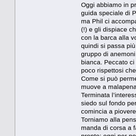
Oggi abbiamo in pro
guida speciale di P
ma Phil ci accomp
(!) e gli dispiace 
con la barca alla vo
quindi si passa più
gruppo di anemoni
bianca. Peccato ci 
poco rispettosi ch
Come si può permet
muove a malapena! 
Terminata l’interes
siedo sul fondo per
comincia a piover
Torniamo alla pens
manda di corsa a f
pronto: oggi per n