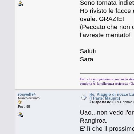
Sono tornata indiet
Ho rivisto le facce
ovale. GRAZIE!
(Peccato che non ci
l'avreste meritato
Saluti
Sara
Dato che non penseremo mai nello stess
condotta Ã¨ la tolleranza reciproca. (G
roswell74
Re: Viaggio di nozze Lu
(I Parte: Maupiti)
Nuovo arrivato
«
Risposta #2 il:
09 Gennaio 2
Post: 88
Uao...non vedo l'or
Rangiroa.
E' lì che il prossi