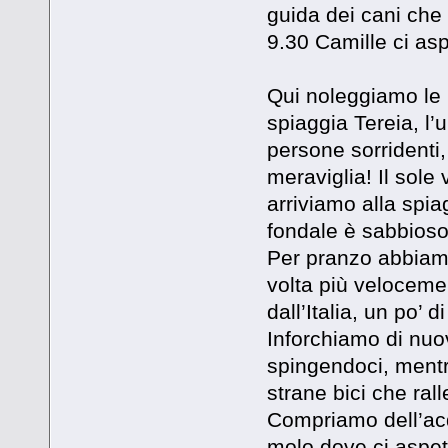
guida dei cani che 
9.30 Camille ci asp
Qui noleggiamo le b
spiaggia Tereia, l’u
persone sorridenti, 
meraviglia! Il sole
arriviamo alla spia
fondale è sabbioso,
Per pranzo abbiam
volta più velocemen
dall’Italia, un po’ 
Inforchiamo di nuov
spingendoci, mentr
strane bici che rall
Compriamo dell’acq
molo dove ci aspet