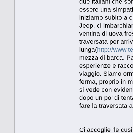
due italiani che son
essere una simpati
iniziamo subito a c
Jeep, ci imbarchia
ventina di uova fr
traversata per arri
lunga(
http://www.t
mezza di barca. Pa
esperienze e raccon
viaggio. Siamo orm
ferma, proprio in m
si vede con eviden
dopo un po’ di ten
fare la traversata a
Ci accoglie ‘le cus