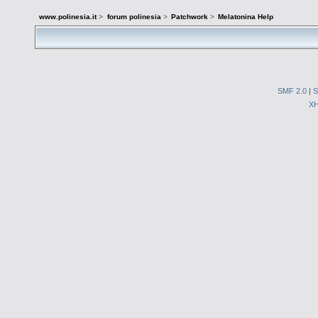
www.polinesia.it
>
forum polinesia
>
Patchwork
>
Melatonina Help
SMF 2.0
|
S
X