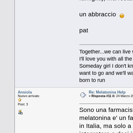
un abbraccio
pat
Together...we can live
I'll love you with all 
Someday girl I don't k
want to go and we'll wa
born to run
Ansiola
Re: Melatonina Help
Nuovo arrivato
«
Risposta #11 il:
24 Marzo 20
Post: 3
Sono una farmacist
melatonina e' un f
in Italia, ma solo