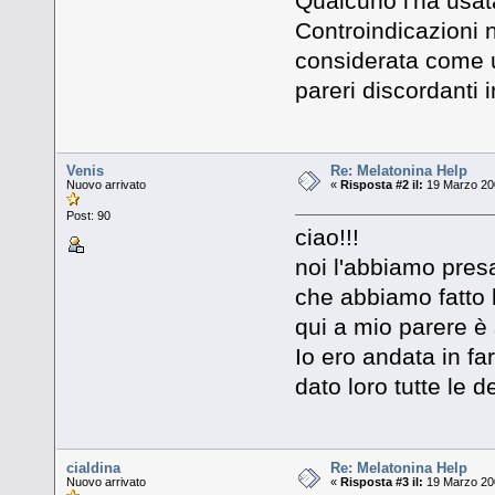
Qualcuno l'ha usa
Controindicazioni 
considerata come u
pareri discordanti 
Venis
Re: Melatonina Help
Nuovo arrivato
«
Risposta #2 il:
19 Marzo 200
Post: 90
ciao!!!
noi l'abbiamo presa
che abbiamo fatto li
qui a mio parere è 
Io ero andata in f
dato loro tutte le 
cialdina
Re: Melatonina Help
Nuovo arrivato
«
Risposta #3 il:
19 Marzo 200