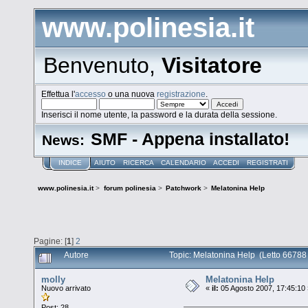
www.polinesia.it
Benvenuto,
Visitatore
Effettua l'
accesso
o una nuova
registrazione
.
Inserisci il nome utente, la password e la durata della sessione.
SMF - Appena installato!
News:
INDICE
AIUTO
RICERCA
CALENDARIO
ACCEDI
REGISTRATI
www.polinesia.it
>
forum polinesia
>
Patchwork
>
Melatonina Help
Pagine: [
1
]
2
Autore
Topic: Melatonina Help (Letto 66788 
molly
Melatonina Help
Nuovo arrivato
«
il:
05 Agosto 2007, 17:45:10
Post: 28