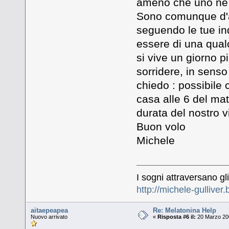
ameno che uno ne f
Sono comunque d'a
seguendo le tue in
essere di una qualch
si vive un giorno p
sorridere, in sens
chiedo : possibile 
casa alle 6 del ma
durata del nostro v
Buon volo
Michele
I sogni attraversano gl
http://michele-gulliver
aitaepeapea
Re: Melatonina Help
Nuovo arrivato
«
Risposta #6 il:
20 Marzo 200