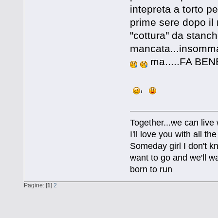
intepreta a torto p
prime sere dopo il r
"cottura" da stanch
mancata...insomma: 
ma.....FA BEN
,
Together...we can live
I'll love you with all 
Someday girl I don't k
want to go and we'll wa
born to run
Pagine: [
1
]
2