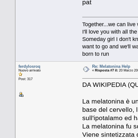
pat
Together...we can live
I'll love you with all 
Someday girl I don't k
want to go and we'll wa
born to run
ferdylosroq
Re: Melatonina Help
Nuovo arrivato
«
Risposta #7 il:
20 Marzo 200
Post: 317
DA WIKIPEDIA (Q
La melatonina è un
base del cervello, 
sull'ipotalamo ed h
La melatonina fu s
Viene sintetizzata 