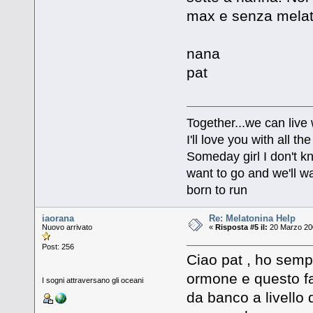
max e senza mela
nana
pat
Together...we can live
I'll love you with all 
Someday girl I don't k
want to go and we'll wa
born to run
iaorana
Re: Melatonina Help
Nuovo arrivato
«
Risposta #5 il:
20 Marzo 200
Post: 256
Ciao pat , ho semp
ormone e questo f
I sogni attraversano gli oceani
da banco a livello d