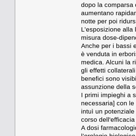
dopo la comparsa d
aumentano rapidame
notte per poi ridur
L’esposizione alla 
misura dose-dipen
Anche per i bassi e
è venduta in erbor
medica. Alcuni la r
gli effetti collater
benefici sono visib
assunzione della s
I primi impieghi a 
necessaria] con le 
intuì un potenziale
corso dell'efficaci
A dosi farmacologi
l’orologio biologico