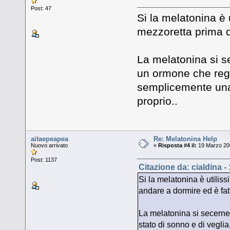
Post: 47
Si la melatonina è 
mezzoretta prima d
La melatonina si s
un ormone che regol
semplicemente una 
proprio..
aitaepeapea
Re: Melatonina Help
Nuovo arrivato
«
Risposta #4 il:
19 Marzo 200
Post: 1137
Citazione da: cialdina -
Si la melatonina è utilis
andare a dormire ed è fatt
La melatonina si secerne
stato di sonno e di vegli