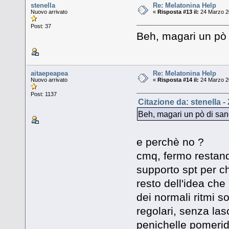
stenella
Re: Melatonina Help
Nuovo arrivato
«
Risposta #13 il:
24 Marzo 20
Post: 37
Beh, magari un pò
aitaepeapea
Re: Melatonina Help
Nuovo arrivato
«
Risposta #14 il:
24 Marzo 20
Post: 1137
Citazione da: stenella -
Beh, magari un pò di sa
e perchè no ?
cmq, fermo restand
supporto spt per ch
resto dell'idea che
dei normali ritmi s
regolari, senza lasc
penichelle pomeridi