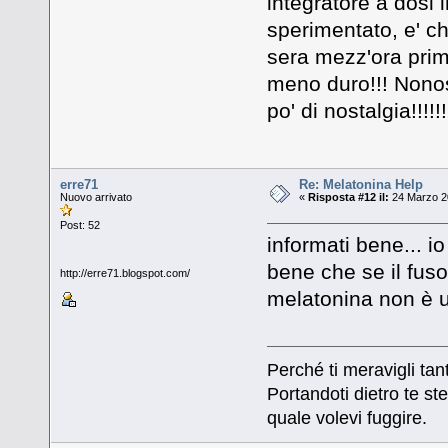
integratore a dosi 
sperimentato, e' c
sera mezz'ora prima 
meno duro!!! Nonost
po' di nostalgia!!!!!!!
erre71
Re: Melatonina Help
Nuovo arrivato
«
Risposta #12 il:
24 Marzo 20
Post: 52
informati bene... i
bene che se il fuso 
http://erre71.blogspot.com/
melatonina non è ut
Perché ti meravigli tan
Portandoti dietro te ste
quale volevi fuggire.