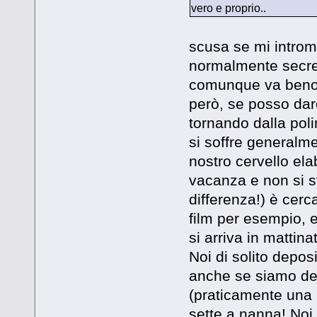
vero e proprio..
scusa se mi intro
normalmente secret
comunque va benone 
però, se posso dare
tornando dalla poli
si soffre generalme
nostro cervello ela
vacanza e non si s
differenza!) è cerca
film per esempio, e
si arriva in mattina
Noi di solito depos
anche se siamo dei
(praticamente una m
sette a nanna! Noi 