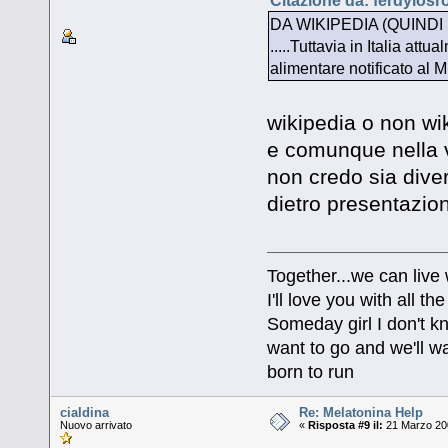
Citazione da: ferdylosr
DA WIKIPEDIA (QUINDI
.....Tuttavia in Italia at
alimentare notificato al M
wikipedia o non wiki
e comunque nella v
non credo sia div
dietro presentazion
Together...we can live
I'll love you with all 
Someday girl I don't k
want to go and we'll wa
born to run
cialdina
Re: Melatonina Help
Nuovo arrivato
«
Risposta #9 il:
21 Marzo 200