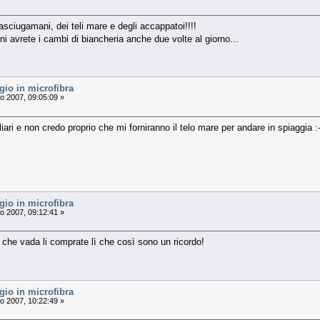
asciugamani, dei teli mare e degli accappatoi!!!!
rni avrete i cambi di biancheria anche due volte al giorno...
io in microfibra
o 2007, 09:05:09 »
liari e non credo proprio che mi forniranno il telo mare per andare in spiaggia :-
io in microfibra
o 2007, 09:12:41 »
che vada li comprate lì che così sono un ricordo!
io in microfibra
o 2007, 10:22:49 »