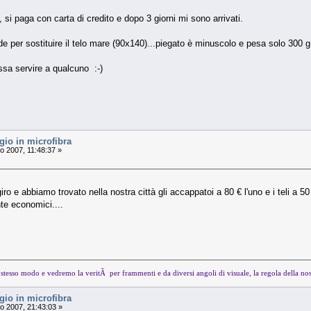
, si paga con carta di credito e dopo 3 giorni mi sono arrivati.
de per sostituire il telo mare (90x140)...piegato è minuscolo e pesa solo 300 g
ssa servire a qualcuno :-)
io in microfibra
o 2007, 11:48:37 »
ro e abbiamo trovato nella nostra città gli accappatoi a 80 € l'uno e i teli a 5
te economici....
tesso modo e vedremo la veritÃ per frammenti e da diversi angoli di visuale, la regola della nos
io in microfibra
o 2007, 21:43:03 »