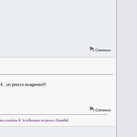
.
Connesso
0 €...un prezzo esagerato!!!
Connesso
tra condotta Ã¨ la tolleranza reciproca. (Gandhi)