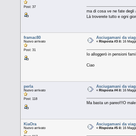
Post: 37
ma di cosa ve ne fate degli 
Là troverete tutto e ogni gio
framac80
Asciugamani da viagg
Nuovo arrivato
«
Risposta #3 il:
16 Maggi
Post: 31
Io alloggerò in pensioni fami
Ciao
perla
Asciugamani da viagg
Nuovo arrivato
«
Risposta #4 il:
16 Maggi
Post: 118
Ma basta un pareo!!!O male 
KiaOra
Asciugamani da viagg
Nuovo arrivato
«
Risposta #5 il:
16 Maggi