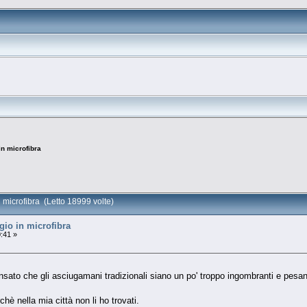
n microfibra
 microfibra (Letto 18999 volte)
io in microfibra
:41 »
che gli asciugamani tradizionali siano un po' troppo ingombranti e pesanti
rchè nella mia città non li ho trovati.