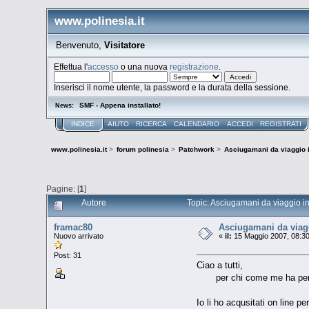
www.polinesia.it
Benvenuto,
Visitatore
Effettua l'
accesso
o una nuova
registrazione
.
Inserisci il nome utente, la password e la durata della sessione.
SMF - Appena installato!
News:
INDICE
AIUTO
RICERCA
CALENDARIO
ACCEDI
REGISTRATI
www.polinesia.it
>
forum polinesia
>
Patchwork
>
Asciugamani da viaggio i
Pagine: [
1
]
Autore
Topic: Asciugamani da viaggio in
framac80
Asciugamani da viagg
Nuovo arrivato
«
il:
15 Maggio 2007, 08:30
Post: 31
Ciao a tutti,
per chi come me ha pensato 
Io li ho acqusitati on line pe