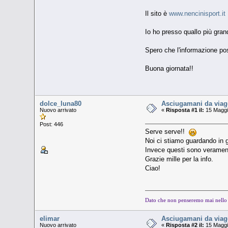
Il sito è
www.nencinisport.it
Io ho presso quallo più gran
Spero che l'informazione po
Buona giornata!!
dolce_luna80
Asciugamani da viagg
Nuovo arrivato
«
Risposta #1 il:
15 Maggi
Post: 446
Serve serve!!
Noi ci stiamo guardando in gi
Invece questi sono veramen
Grazie mille per la info.
Ciao!
Dato che non penseremo mai nello s
elimar
Asciugamani da viagg
Nuovo arrivato
«
Risposta #2 il:
15 Maggi