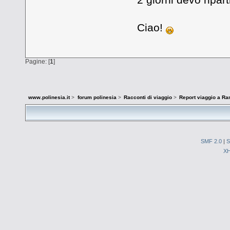
Ciao!
Pagine: [
1
]
www.polinesia.it
>
forum polinesia
>
Racconti di viaggio
>
Report viaggio a Ra
SMF 2.0
|
S
X