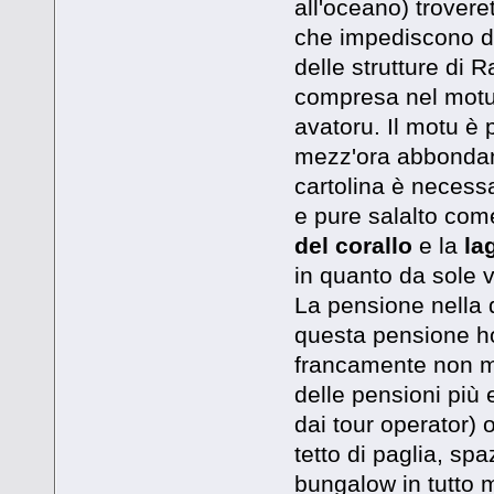
all'oceano) trovere
che impediscono di
delle strutture di 
compresa nel motu 
avatoru. Il motu è 
mezz'ora abbondante
cartolina è necess
e pure salalto come
del corallo
e la
la
in quanto da sole v
La pensione nella 
questa pensione ho
francamente non mi
delle pensioni più
dai tour operator) 
tetto di paglia, spa
bungalow in tutto m