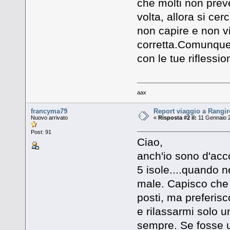
che molti non pre
volta, allora si cerc
non capire e non v
corretta.Comunque
con le tue riflession
aax
francyma79
Report viaggio a Rangi
Nuovo arrivato
«
Risposta #2 il:
11 Gennaio 2
Post: 91
Ciao,
anch'io sono d'acc
5 isole....quando 
male. Capisco che b
posti, ma preferisc
e rilassarmi solo u
sempre. Se fosse un