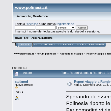
www.polinesia.it
Benvenuto,
Visitatore
Effettua l'
accesso
o una nuova
registrazione
.
Inserisci il nome utente, la password e la durata della sessione.
SMF - Appena installato!
News:
INDICE
AIUTO
RICERCA
CALENDARIO
ACCEDI
REGISTRATI
www.polinesia.it
>
forum polinesia
>
Racconti di viaggio
>
Report viaggio a Ra
Pagine: [
1
]
Autore
Topic: Report viaggio a Rangiroa (Le
stefanod
Report viaggio a Rangi
Nuovo arrivato
«
il:
27 Dicembre 2006, 11:37:
Post: 1
Sperando di essere 
Polinesia riporto l
Per comodità vi ri