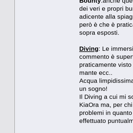
Bounty
:anche ques
dei veri e propri b
adicente alla spiag
però è che è prati
sopra esposti.
Diving
: Le immersi
commento è superfl
praticamente visto d
mante ecc..
Acqua limpidissima
un sogno!
Il Diving a cui mi s
KiaOra ma, per chi
problemi in quanto 
effettuato puntualm