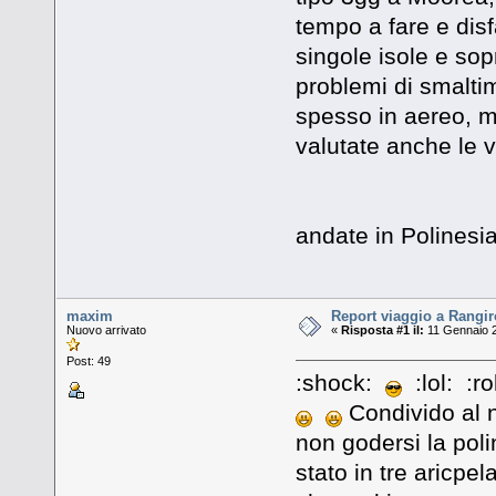
tempo a fare e disf
singole isole e sop
problemi di smaltim
spesso in aereo, 
valutate anche le 
andate in Polinesia
maxim
Report viaggio a Rangi
Nuovo arrivato
«
Risposta #1 il:
11 Gennaio 2
Post: 49
:shock:
:lol: :rol
Condivido al n
non godersi la polin
stato in tre aricpe