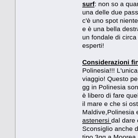
surf
: non so a qua
una delle due pass
c'è uno spot niente
e è una bella destr
un fondale di circa
esperti!
Considerazioni fin
Polinesia!!! L'unica
viaggio! Questo per
gg in Polinesia so
è libero di fare que
il mare e che si o
Maldive,Polinesia 
astenersi
dal dare 
Sconsiglio anche di
tipo 3gg a Moorea,