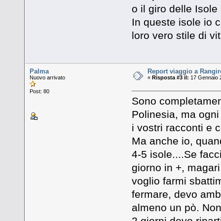
o il giro delle Isole
In queste isole io 
loro vero stile di vi
Palma
Report viaggio a Rangi
Nuovo arrivato
«
Risposta #3 il:
17 Gennaio 2
Post: 80
Sono completament
Polinesia, ma ogni
i vostri racconti e 
Ma anche io, quando
4-5 isole....Se facc
giorno in +, magari
voglio farmi sbattim
fermare, devo ambi
almeno un pò. Non 
2 giorni devo riparti