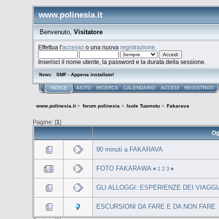
www.polinesia.it
Benvenuto,
Visitatore
Effettua l'
accesso
o una nuova
registrazione
.
Inserisci il nome utente, la password e la durata della sessione.
SMF - Appena installato!
News:
INDICE
AIUTO
RICERCA
CALENDARIO
ACCEDI
REGISTRATI
www.polinesia.it
>
forum polinesia
>
Isole Tuamotu
>
Fakarava
Pagine: [
1
]
Og
90 minuti a FAKARAVA
FOTO FAKARAWA
«
1
2
3
»
GLI ALLOGGI: ESPERIENZE DEI VIAGGI
ESCURSIONI DA FARE E DA NON FARE