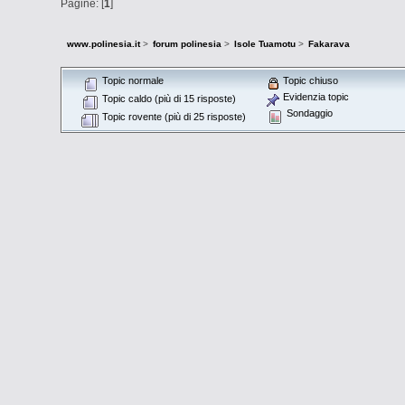
Pagine: [
1
]
www.polinesia.it
>
forum polinesia
>
Isole Tuamotu
>
Fakarava
Topic normale
Topic chiuso
Evidenzia topic
Topic caldo (più di 15 risposte)
Sondaggio
Topic rovente (più di 25 risposte)