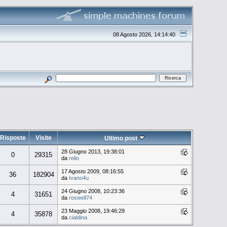
08 Agosto 2026, 14:14:40
Risposte
Visite
Ultimo post
28 Giugno 2013, 19:38:01
0
29315
da
relio
17 Agosto 2009, 08:16:55
36
182904
da
Ivano4u
24 Giugno 2008, 10:23:36
4
31651
da
roswell74
23 Maggio 2008, 19:46:29
4
35878
da
cialdina