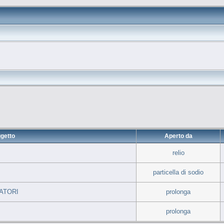
getto
Aperto da
relio
particella di sodio
ATORI
prolonga
prolonga