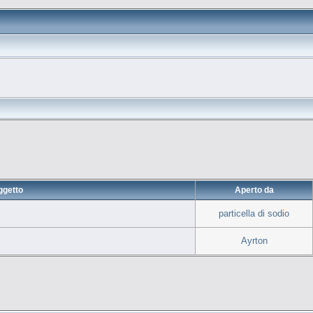
ggetto
Aperto da
particella di sodio
Ayrton