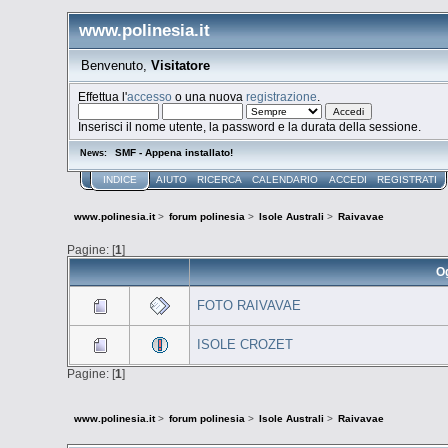
www.polinesia.it
Benvenuto,
Visitatore
Effettua l'
accesso
o una nuova
registrazione
.
Inserisci il nome utente, la password e la durata della sessione.
SMF - Appena installato!
News:
INDICE
AIUTO
RICERCA
CALENDARIO
ACCEDI
REGISTRATI
www.polinesia.it
>
forum polinesia
>
Isole Australi
>
Raivavae
Pagine: [
1
]
O
FOTO RAIVAVAE
ISOLE CROZET
Pagine: [
1
]
www.polinesia.it
>
forum polinesia
>
Isole Australi
>
Raivavae