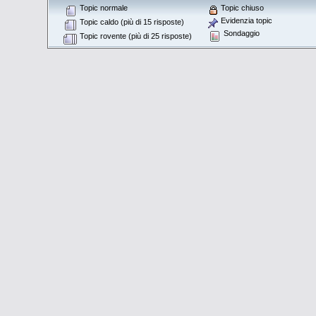
Topic normale
Topic chiuso
Evidenzia topic
Topic caldo (più di 15 risposte)
Sondaggio
Topic rovente (più di 25 risposte)