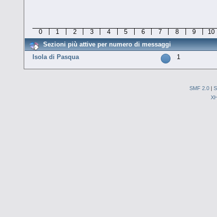
0
1
2
3
4
5
6
7
8
9
10
Sezioni più attive per numero di messaggi
Isola di Pasqua
1
SMF 2.0
|
S
X