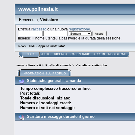
www.polinesia.it
Benvenuto,
Visitatore
Effettua l'
accesso
o una nuova
registrazione
.
Inserisci il nome utente, la password e la durata della sessione.
SMF - Appena installato!
News:
INDICE
AIUTO
RICERCA
CALENDARIO
ACCEDI
REGISTRATI
www.polinesia.it
>
Profilo di amanda
>
Visualizza statistiche
INFORMAZIONI SUL PROFILO
Statistiche generali - amanda
Tempo complessivo trascorso online:
Post totali:
Totale discussioni iniziate:
Numero di sondaggi creati:
Numero di voti nei sondaggi:
Scrittura messaggi durante il giorno