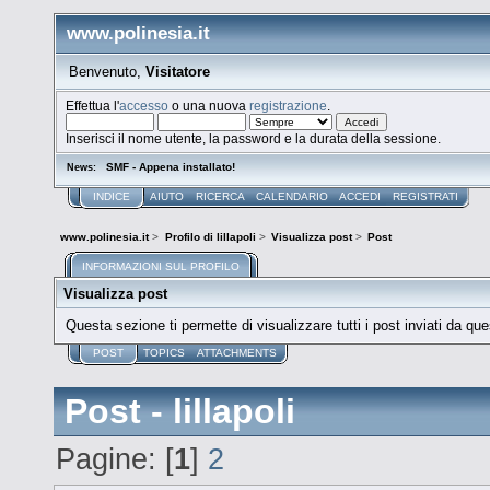
www.polinesia.it
Benvenuto,
Visitatore
Effettua l'
accesso
o una nuova
registrazione
.
Inserisci il nome utente, la password e la durata della sessione.
SMF - Appena installato!
News:
INDICE
AIUTO
RICERCA
CALENDARIO
ACCEDI
REGISTRATI
www.polinesia.it
>
Profilo di lillapoli
>
Visualizza post
>
Post
INFORMAZIONI SUL PROFILO
Visualizza post
Questa sezione ti permette di visualizzare tutti i post inviati da que
POST
TOPICS
ATTACHMENTS
Post - lillapoli
Pagine: [
1
]
2