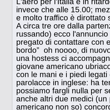
L'aero per l'Italia è in rita
invece che alle 15.00; mez
e molto traffico è dirottat
A circa tre ore dalla part
russando) ecco l'annuncio
pregato di contattare con 
bordo” oh noooo, di nuovo!
una hostess ci accompagna
giovane americano ubriaco 
con le mani e i piedi legati
parolacce in inglese: ha ten
possiamo fargli nulla per s
anche altri due medici (un p
americano non so) concord