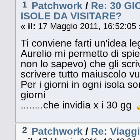
1
Patchwork
/
Re: 30 G
ISOLE DA VISITARE?
«
il:
17 Maggio 2011, 16:52:05 
Ti conviene farti un'idea le
Aurelio mi permetto di spie
non lo sapevo) che gli scri
scrivere tutto maiuscolo vu
Per i giorni in ogni isola s
giorni
........che invidia x i 30 gg
2
Patchwork
/
Re: Viagg