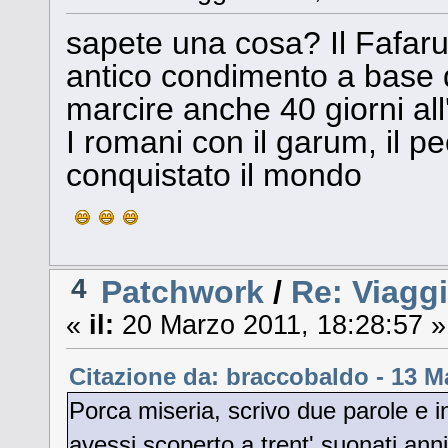
sapete una cosa? Il Fafaru 
antico condimento a base di
marcire anche 40 giorni all'ap
I romani con il garum, il p
conquistato il mondo
4
Patchwork
/
Re: Viagg
«
il:
20 Marzo 2011, 18:28:57 »
Citazione da: braccobaldo - 13 M
Porca miseria, scrivo due parole e 
avessi scoperto a trent' suonati ann