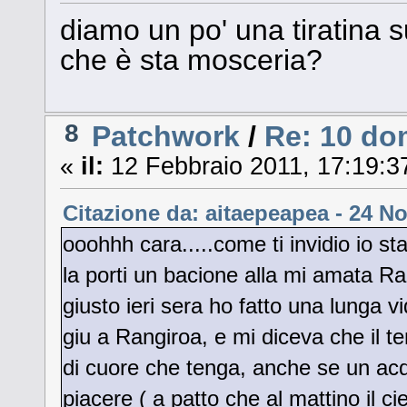
diamo un po' una tiratina
che è sta mosceria?
8
Patchwork
/
Re: 10 do
«
il:
12 Febbraio 2011, 17:19:3
Citazione da: aitaepeapea - 24 N
ooohhh cara.....come ti invidio io sta
la porti un bacione alla mi amata Ran
giusto ieri sera ho fatto una lunga
giu a Rangiroa, e mi diceva che il t
di cuore che tenga, anche se un acq
piacere ( a patto che al mattino il ci