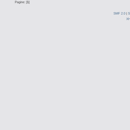
Pagine: [
1
]
SMF 2.0
|
S
X