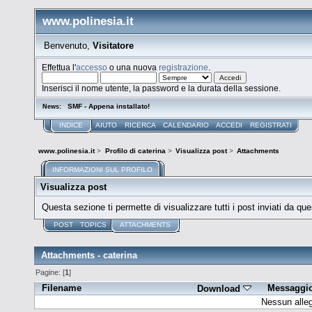
www.polinesia.it
Benvenuto,
Visitatore
Effettua l'
accesso
o una nuova
registrazione
.
Inserisci il nome utente, la password e la durata della sessione.
SMF - Appena installato!
News:
INDICE
AIUTO
RICERCA
CALENDARIO
ACCEDI
REGISTRATI
www.polinesia.it
>
Profilo di caterina
>
Visualizza post
>
Attachments
INFORMAZIONI SUL PROFILO
Visualizza post
Questa sezione ti permette di visualizzare tutti i post inviati da que
POST
TOPICS
ATTACHMENTS
Attachments - caterina
Pagine: [
1
]
Filename
Messaggi
Download
Nessun alleg