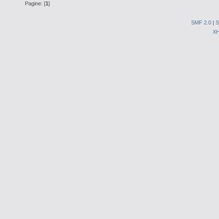
Pagine: [
1
]
SMF 2.0
|
S
X