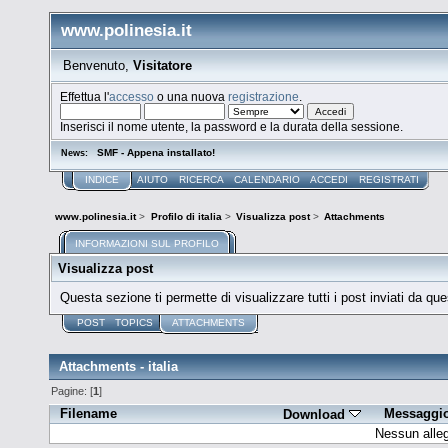
www.polinesia.it
Benvenuto,
Visitatore
Effettua l'
accesso
o una nuova
registrazione
.
Inserisci il nome utente, la password e la durata della sessione.
SMF - Appena installato!
News:
INDICE
AIUTO
RICERCA
CALENDARIO
ACCEDI
REGISTRATI
www.polinesia.it
>
Profilo di italia
>
Visualizza post
>
Attachments
INFORMAZIONI SUL PROFILO
Visualizza post
Questa sezione ti permette di visualizzare tutti i post inviati da que
POST
TOPICS
ATTACHMENTS
Attachments - italia
Pagine: [
1
]
Filename
Messaggi
Download
Nessun alleg