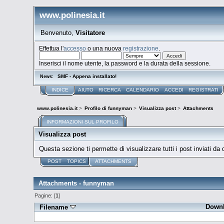
www.polinesia.it
Benvenuto,
Visitatore
Effettua l'
accesso
o una nuova
registrazione
.
Inserisci il nome utente, la password e la durata della sessione.
SMF - Appena installato!
News:
INDICE
AIUTO
RICERCA
CALENDARIO
ACCEDI
REGISTRATI
www.polinesia.it
>
Profilo di funnyman
>
Visualizza post
>
Attachments
INFORMAZIONI SUL PROFILO
Visualizza post
Questa sezione ti permette di visualizzare tutti i post inviati da
POST
TOPICS
ATTACHMENTS
Attachments - funnyman
Pagine: [
1
]
Down
Filename