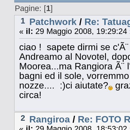
Pagine: [
1
]
1
Patchwork
/
Re: Tatuag
«
il:
29 Maggio 2008, 19:29:24 
ciao ! sapete dirmi se c'Ã
Andreamo al Novotel, dopo 
Moorea...ma Rangiora Ã¨ l'u
bagni ed il sole, vorremmo f
nozze.... :)ci aiutate?
graz
circa!
2
Rangiroa
/
Re: FOTO 
«
il:
29 Maggio 2008, 18:53:02 