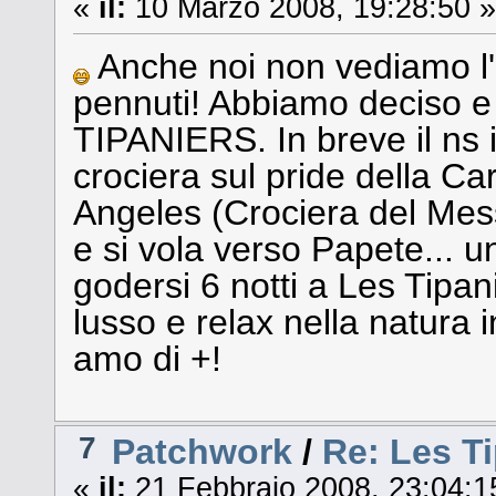
«
il:
10 Marzo 2008, 19:28:50 »
Anche noi non vediamo l'or
pennuti! Abbiamo deciso e
TIPANIERS. In breve il ns i
crociera sul pride della Ca
Angeles (Crociera del Mess
e si vola verso Papete... un
godersi 6 notti a Les Tipan
lusso e relax nella natura 
amo di +!
7
Patchwork
/
Re: Les T
«
il:
21 Febbraio 2008, 23:04:1