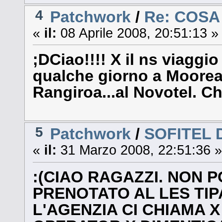
4
Patchwork
/
Re: COS
«
il:
08 Aprile 2008, 20:51:13 »
;DCiao!!!! X il ns viaggi
qualche giorno a Moorea, a
Rangiroa...al Novotel. C
5
Patchwork
/
SOFITEL 
«
il:
31 Marzo 2008, 22:51:36 »
:(CIAO RAGAZZI. NON 
PRENOTATO AL LES TIP
L'AGENZIA CI CHIAMA X