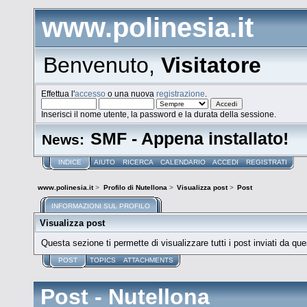
www.polinesia.it
Benvenuto,
Visitatore
Effettua l'
accesso
o una nuova
registrazione
.
Inserisci il nome utente, la password e la durata della sessione.
SMF - Appena installato!
News:
INDICE
AIUTO
RICERCA
CALENDARIO
ACCEDI
REGISTRATI
www.polinesia.it
>
Profilo di Nutellona
>
Visualizza post
>
Post
INFORMAZIONI SUL PROFILO
Visualizza post
Questa sezione ti permette di visualizzare tutti i post inviati da que
POST
TOPICS
ATTACHMENTS
Post - Nutellona