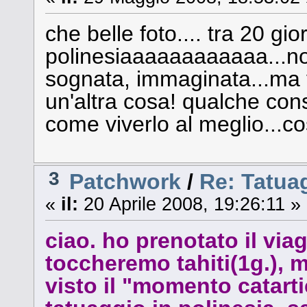
che belle foto.... tra 20 gior
polinesiaaaaaaaaaaaa...non
sognata, immaginata...ma 
un'altra cosa! qualche cons
come viverlo al meglio...c
3
Patchwork
/
Re: Tatuag
«
il:
20 Aprile 2008, 19:26:11 »
ciao. ho prenotato il viag
toccheremo tahiti(1g.), m
visto il "momento catar