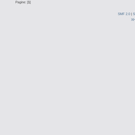
Pagine: [
1
]
SMF 2.0
|
S
X