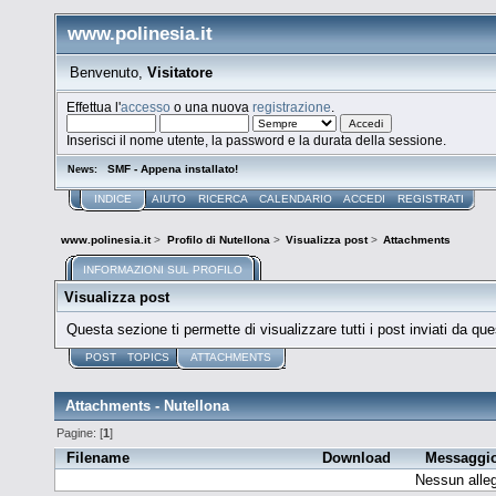
www.polinesia.it
Benvenuto,
Visitatore
Effettua l'
accesso
o una nuova
registrazione
.
Inserisci il nome utente, la password e la durata della sessione.
SMF - Appena installato!
News:
INDICE
AIUTO
RICERCA
CALENDARIO
ACCEDI
REGISTRATI
www.polinesia.it
>
Profilo di Nutellona
>
Visualizza post
>
Attachments
INFORMAZIONI SUL PROFILO
Visualizza post
Questa sezione ti permette di visualizzare tutti i post inviati da que
POST
TOPICS
ATTACHMENTS
Attachments - Nutellona
Pagine: [
1
]
Filename
Download
Messaggi
Nessun alleg