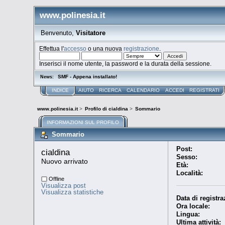
www.polinesia.it
Benvenuto,
Visitatore
Effettua l'
accesso
o una nuova
registrazione
.
Inserisci il nome utente, la password e la durata della sessione.
SMF - Appena installato!
News:
INDICE
AIUTO
RICERCA
CALENDARIO
ACCEDI
REGISTRATI
www.polinesia.it
>
Profilo di cialdina
>
Sommario
INFORMAZIONI SUL PROFILO
Sommario
Post:
cialdina 
Sesso:
Nuovo arrivato
Età:
Località:
Offline
Visualizza post
Visualizza statistiche
Data di registra
Ora locale:
Lingua:
Ultima attività: