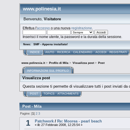
www.polinesia.it
Benvenuto,
Visitatore
Effettua l'
accesso
o una nuova
registrazione
.
Inserisci il nome utente, la password e la durata della sessione.
SMF - Appena installato!
News:
INDICE
AIUTO
RICERCA
CALENDARIO
ACCEDI
REGISTRATI
www.polinesia.it
>
Profilo di Mila
>
Visualizza post
>
Post
INFORMAZIONI SUL PROFILO
Visualizza post
Questa sezione ti permette di visualizzare tutti i post inviati da
POST
TOPICS
ATTACHMENTS
Post - Mila
Pagine: [
1
]
2
3
1
Patchwork
/
Re: Moorea - pearl beach
«
il:
27 Febbraio 2008, 12:25:54 »