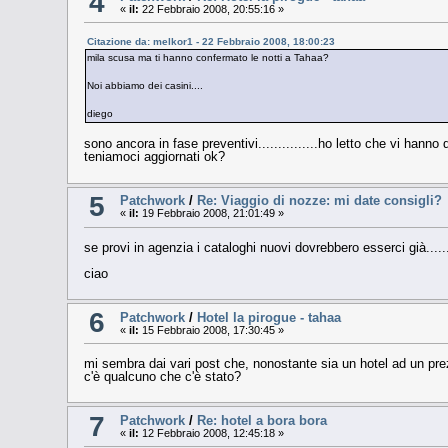
4
«
il:
22 Febbraio 2008, 20:55:16 »
Citazione da: melkor1 - 22 Febbraio 2008, 18:00:23
mila scusa ma ti hanno confermato le notti a Tahaa?
Noi abbiamo dei casini....
diego
sono ancora in fase preventivi...............ho letto che vi hanno 
teniamoci aggiornati ok?
5
Patchwork
/
Re: Viaggio di nozze: mi date consigli?
«
il:
19 Febbraio 2008, 21:01:49 »
se provi in agenzia i cataloghi nuovi dovrebbero esserci già.....
ciao
6
Patchwork
/
Hotel la pirogue - tahaa
«
il:
15 Febbraio 2008, 17:30:45 »
mi sembra dai vari post che, nonostante sia un hotel ad un pr
c'è qualcuno che c'è stato?
7
Patchwork
/
Re: hotel a bora bora
«
il:
12 Febbraio 2008, 12:45:18 »