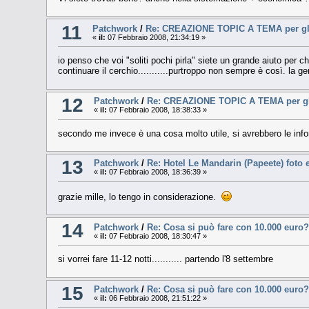
11
Patchwork
/
Re: CREAZIONE TOPIC A TEMA per gli 
«
il:
07 Febbraio 2008, 21:34:19 »
io penso che voi "soliti pochi pirla" siete un grande aiuto per ch
continuare il cerchio...........purtroppo non sempre è così. la g
12
Patchwork
/
Re: CREAZIONE TOPIC A TEMA per gli 
«
il:
07 Febbraio 2008, 18:38:33 »
secondo me invece è una cosa molto utile, si avrebbero le inform
13
Patchwork
/
Re: Hotel Le Mandarin (Papeete) foto
«
il:
07 Febbraio 2008, 18:36:39 »
grazie mille, lo tengo in considerazione.
14
Patchwork
/
Re: Cosa si può fare con 10.000 euro?
«
il:
07 Febbraio 2008, 18:30:47 »
si vorrei fare 11-12 notti........... partendo l'8 settembre
15
Patchwork
/
Re: Cosa si può fare con 10.000 euro?
«
il:
06 Febbraio 2008, 21:51:22 »