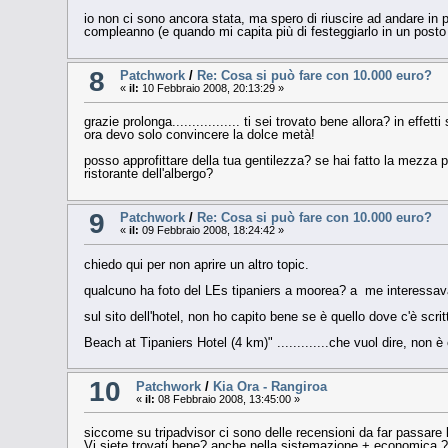
io non ci sono ancora stata, ma spero di riuscire ad andare in pol
compleanno (e quando mi capita più di festeggiarlo in un posto 
8
Patchwork
/
Re: Cosa si può fare con 10.000 euro?
«
il:
10 Febbraio 2008, 20:13:29 »
grazie prolonga................. ti sei trovato bene allora? in effe
ora devo solo convincere la dolce metà!
posso approfittare della tua gentilezza? se hai fatto la mezza 
ristorante dell'albergo?
9
Patchwork
/
Re: Cosa si può fare con 10.000 euro?
«
il:
09 Febbraio 2008, 18:24:42 »
chiedo qui per non aprire un altro topic.
qualcuno ha foto del LEs tipaniers a moorea? a me interessav
sul sito dell'hotel, non ho capito bene se è quello dove c'è scrit
Beach at Tipaniers Hotel (4 km)" .............che vuol dire, non è co
10
Patchwork
/
Kia Ora - Rangiroa
«
il:
08 Febbraio 2008, 13:45:00 »
siccome su tripadvisor ci sono delle recensioni da far passare l
Vi siete trovati bene? anche nella sistemazione + economica ? 