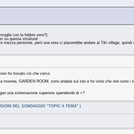
la moglie con la febbre vero?).
sì su questa struttura!
 mezza pensione, però una sera ci piacerebbe andare al Tiki village, quindi sar
on ho trovato ciò che cerco.
ach a moorea, GARDEN ROOM, sono andata sul sito e ho visto che non sono i sol
agari una sistemazione superiore spendendo di +?
USIONI DEL SONDAGGIO "TOPIC A TEMA" )