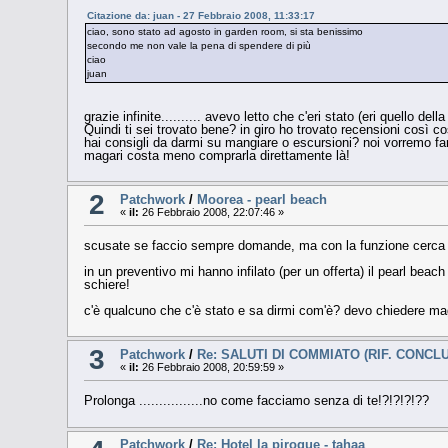
Citazione da: juan - 27 Febbraio 2008, 11:33:17
ciao, sono stato ad agosto in garden room, si sta benissimo
secondo me non vale la pena di spendere di più
ciao
juan
grazie infinite.......... avevo letto che c'eri stato (eri quello del
Quindi ti sei trovato bene? in giro ho trovato recensioni così co
hai consigli da darmi su mangiare o escursioni? noi vorremo fare
magari costa meno comprarla direttamente là!
2
Patchwork
/
Moorea - pearl beach
«
il:
26 Febbraio 2008, 22:07:46 »
scusate se faccio sempre domande, ma con la funzione cerca n
in un preventivo mi hanno infilato (per un offerta) il pearl be
schiere!
c'è qualcuno che c'è stato e sa dirmi com'è? devo chiedere m
3
Patchwork
/
Re: SALUTI DI COMMIATO (RIF. CONCL
«
il:
26 Febbraio 2008, 20:59:59 »
Prolonga ................no come facciamo senza di te!?!?!?!??
Patchwork
/
Re: Hotel la pirogue - tahaa