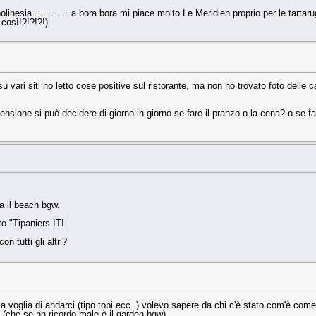
inesia............. a bora bora mi piace molto Le Meridien proprio per le tartarug
così!?!?!?!)
tti su vari siti ho letto cose positive sul ristorante, ma non ho trovato foto delle 
pensione si può decidere di giorno in giorno se fare il pranzo o la cena? o se 
a il beach bgw.
to "Tipaniers ITI
n tutti gli altri?
a voglia di andarci (tipo topi ecc..) volevo sapere da chi c'è stato com'è come
(che se nn ricordo male è il garden bgw)