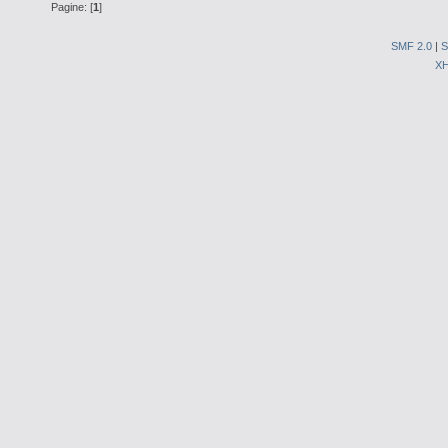
Pagine: [
1
]
SMF 2.0
|
S
X