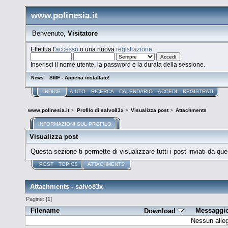
www.polinesia.it
Benvenuto,
Visitatore
Effettua l'
accesso
o una nuova
registrazione
.
Inserisci il nome utente, la password e la durata della sessione.
SMF - Appena installato!
News:
INDICE
AIUTO
RICERCA
CALENDARIO
ACCEDI
REGISTRATI
www.polinesia.it
>
Profilo di salvo83x
>
Visualizza post
>
Attachments
INFORMAZIONI SUL PROFILO
Visualizza post
Questa sezione ti permette di visualizzare tutti i post inviati da que
POST
TOPICS
ATTACHMENTS
Attachments - salvo83x
Pagine: [
1
]
Filename
Messaggi
Download
Nessun alleg