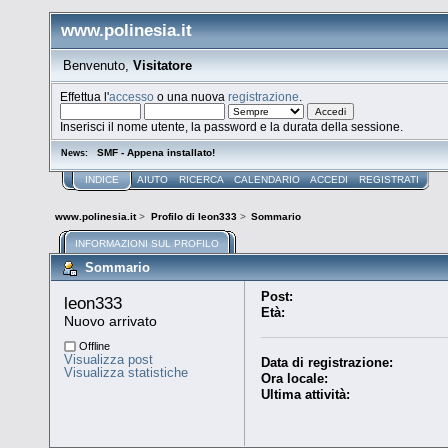
www.polinesia.it
Benvenuto,
Visitatore
Effettua l'
accesso
o una nuova
registrazione
.
Inserisci il nome utente, la password e la durata della sessione.
SMF - Appena installato!
News:
INDICE
AIUTO
RICERCA
CALENDARIO
ACCEDI
REGISTRATI
www.polinesia.it
>
Profilo di leon333
>
Sommario
INFORMAZIONI SUL PROFILO
Sommario
Post:
leon333 
Età:
Nuovo arrivato
Offline
Visualizza post
Data di registrazione:
Visualizza statistiche
Ora locale:
Ultima attività: