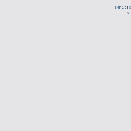
SMF 2.0
|
S
X