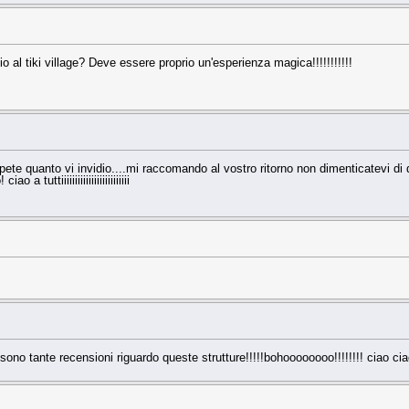
al tiki village? Deve essere proprio un'esperienza magica!!!!!!!!!!!
apete quanto vi invidio....mi raccomando al vostro ritorno non dimenticatevi di q
tuttiiiiiiiiiiiiiiiiiiiiiiiii
ono tante recensioni riguardo queste strutture!!!!!bohoooooooo!!!!!!!! ciao ci