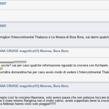
 2007
 2007
 migliori l'Intercontinental Thalasso e Le Moana di Bora Bora, sai darmi qualche 
ANA CRUISE magnifica!!!!) Moorea, Bora Bora
oooooooo!!!!!!!!!!!!!
le uscite? sai per caso qualche informazione rigurado la crociera con Archipe
?
e un'altra domandina:hai per caso avuto modo di vedere L'Intercontinental Th
ANA CRUISE magnifica!!!!) Moorea, Bora Bora
oprio così la crociera Haumana, solo avevo paura che non potesse toccare la l
he il mare intorno Rangiroa non è molto calmo, avete sopportato bene la croci
 febbraio hanno visto solo pioggia!!!!!!!