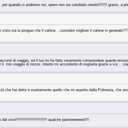
! per quando ci andremo noi, spero non sia cambiato niente!!!!!!!! grazie, a pr
visto sia la pirogue che il vahine....consideri migliore il vahine in generale??
i racconti di viaggio, ed il tuo mi ha fatto veramente comprendere quante emozi
er il mio viaggio di nozze, intanto mi accontento di sognarla grazie a voi.....ci
 ciò che hai detto è esattamente quello che mi aspetto dalla Polinesia, che anco
vivo!!!!!!!!!!!!!!!!!!!!!!!!!!!! qualche parereeeeeee!!!!