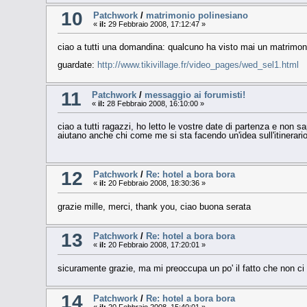
10
Patchwork
/
matrimonio polinesiano
«
il:
29 Febbraio 2008, 17:12:47 »
ciao a tutti una domandina: qualcuno ha visto mai un matrimonio 
guardate:
http://www.tikivillage.fr/video_pages/wed_sel1.html
11
Patchwork
/
messaggio ai forumisti!
«
il:
28 Febbraio 2008, 16:10:00 »
ciao a tutti ragazzi, ho letto le vostre date di partenza e non s
aiutano anche chi come me si sta facendo un'idea sull'itinerario! ciao a 
12
Patchwork
/
Re: hotel a bora bora
«
il:
20 Febbraio 2008, 18:30:36 »
grazie mille, merci, thank you, ciao buona serata
13
Patchwork
/
Re: hotel a bora bora
«
il:
20 Febbraio 2008, 17:20:01 »
sicuramente grazie, ma mi preoccupa un po' il fatto che non ci s
14
Patchwork
/
Re: hotel a bora bora
«
il:
20 Febbraio 2008, 15:40:01 »