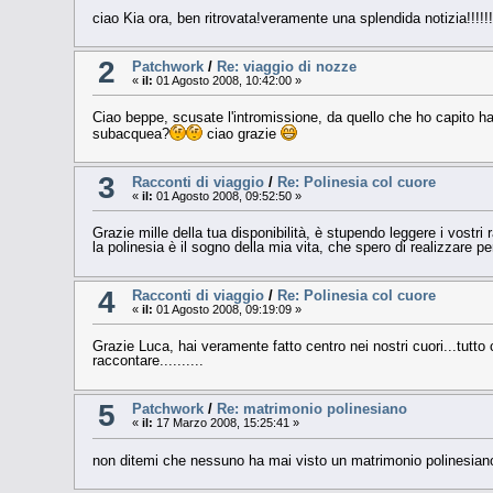
ciao Kia ora, ben ritrovata!veramente una splendida notizia!!!!!
2
Patchwork
/
Re: viaggio di nozze
«
il:
01 Agosto 2008, 10:42:00 »
Ciao beppe, scusate l'intromissione, da quello che ho capito hai 
subacquea?
ciao grazie
3
Racconti di viaggio
/
Re: Polinesia col cuore
«
il:
01 Agosto 2008, 09:52:50 »
Grazie mille della tua disponibilità, è stupendo leggere i vostr
la polinesia è il sogno della mia vita, che spero di realizzare p
4
Racconti di viaggio
/
Re: Polinesia col cuore
«
il:
01 Agosto 2008, 09:19:09 »
Grazie Luca, hai veramente fatto centro nei nostri cuori...tutto
raccontare..........
5
Patchwork
/
Re: matrimonio polinesiano
«
il:
17 Marzo 2008, 15:25:41 »
non ditemi che nessuno ha mai visto un matrimonio polinesiano dal 