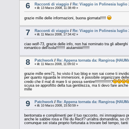
6
Racconti di viaggio
/
Re: Viaggio in Polinesia luglio
«
il:
13 Marzo 2008, 11:38:49 »
grazie mille delle informazioni, buona giornata!!!!!
7
Racconti di viaggio
/
Re: Viaggio in Polinesia luglio
«
il:
11 Marzo 2008, 17:34:42 »
ciao wolf-73, grazie delle info, non hai nominato tra gli alberghi
romantico dell'isola!!!!!!!! aiutamiiiiii!!!!!!
8
Patchwork
/
Re: Appena tornata da: Rangiroa (HAUM
«
il:
11 Marzo 2008, 11:09:02 »
grazie mille erre71, ho visto il tuo blog e non sai come ti invidio
per quanto riguarda le immersioni, è possibile organizzare del
credo che il mal di mare li si possa sentire!!!!!!!!!!!!!!?
scusa se approfitto della tua gentilezza, ma ti devo fare anch
mille
9
Patchwork
/
Re: Appena tornata da: Rangiroa (HAUM
«
il:
10 Marzo 2008, 15:50:59 »
bentornata e complimenti per il tuo racconto, mi immaginavo pr
anche le sabbie rosa e l'Ile du Recif? un'altra domandina, so c
comunque sei stata proprio fortunata a trovare bel tempo, tanti a