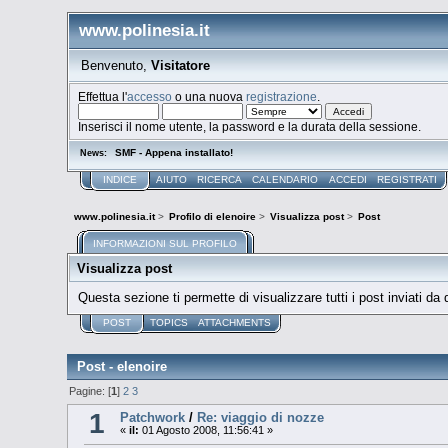
www.polinesia.it
Benvenuto,
Visitatore
Effettua l'
accesso
o una nuova
registrazione
.
Inserisci il nome utente, la password e la durata della sessione.
SMF - Appena installato!
News:
INDICE
AIUTO
RICERCA
CALENDARIO
ACCEDI
REGISTRATI
www.polinesia.it
>
Profilo di elenoire
>
Visualizza post
>
Post
INFORMAZIONI SUL PROFILO
Visualizza post
Questa sezione ti permette di visualizzare tutti i post inviati da
POST
TOPICS
ATTACHMENTS
Post - elenoire
Pagine: [
1
]
2
3
1
Patchwork
/
Re: viaggio di nozze
«
il:
01 Agosto 2008, 11:56:41 »